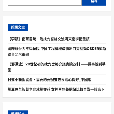
搜尋
近期文章
【李穎】南菁書院：晚找九宮格交流清東南學術重鎮
國際競爭力不竭晉陞 中國工程機械產物出口亮點頻OSDER奧斯
德台北汽車顯
【鄧洪波】20世紀初的找九宮格會議書院改制 ——從書院到學
堂
村落小範圍黌舍，需要的要辦查包養網心得好_中國網
劉嘉玲全智賢李冰冰劉亦菲 女神喜包養網站比較合影一較高下
近期留言