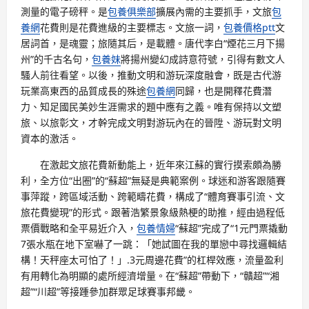
測量的電子磅秤。是
包養俱樂部
擴展內需的主要抓手，文旅
包
養網
花費則是花費進級的主要標志。文旅一詞，
包養價格ptt
文
居詞首，是魂靈；旅隨其后，是載體。唐代李白“煙花三月下揚
州”的千古名句，
包養妹
將揚州變幻成詩意符號，引得有數文人
騷人前往看望。以後，推動文明和游玩深度融會，既是古代游
玩業高東西的品質成長的殊途
包養網
同歸，也是開釋花費潛
力、知足國民美妙生涯需求的題中應有之義。唯有保持以文塑
旅、以旅彰文，才幹完成文明對游玩內在的晉陞、游玩對文明
資本的激活。
在激起文旅花費新動能上，近年來江蘇的實行摸索頗為勝
利，全方位“出圈”的“蘇超”無疑是典範案例。球迷和游客跟隨賽
事萍蹤，跨區域活動、跨範疇花費，構成了“體育賽事引流、文
旅花費變現”的形式。跟著浩繁景象級熱梗的助推，經由過程低
票價戰略和全平易近介入，
包養情婦
“蘇超”完成了“1元門票撬動
7張水瓶在地下室嚇了一跳：「她試圖在我的單戀中尋找邏輯結
構！天秤座太可怕了！」.3元周邊花費”的杠桿效應，流量盈利
有用轉化為明顯的處所經濟增量。在“蘇超”帶動下，“贛超”“湘
超”“川超”等接踵參加群眾足球賽事邦畿。