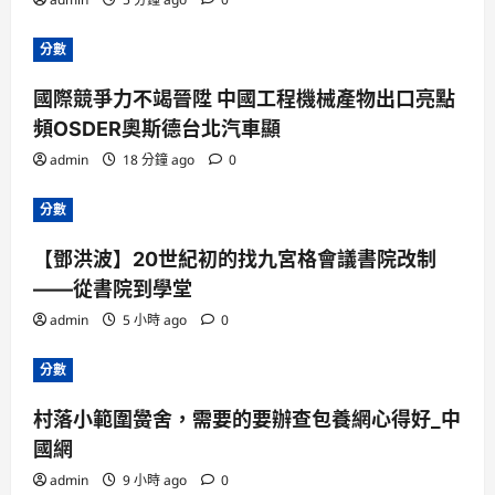
分數
國際競爭力不竭晉陞 中國工程機械產物出口亮點
頻OSDER奧斯德台北汽車顯
admin
18 分鐘 ago
0
分數
【鄧洪波】20世紀初的找九宮格會議書院改制
——從書院到學堂
admin
5 小時 ago
0
分數
村落小範圍黌舍，需要的要辦查包養網心得好_中
國網
admin
9 小時 ago
0