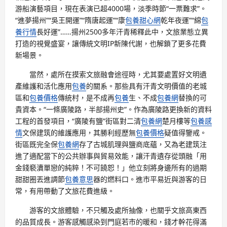
游船演藝項目，現在表演已超4000場，淡季時節“一票難求”。
“進夢揚州”“吳王開運”“隋唐起運”“康
包養甜心網
乾年夜運”“綿
包
養行情
長好運”……揚州2500多年汗青稀釋此中，文旅業態立異
打造的視覺盛宴，讓傳統文明IP新陳代謝，也解鎖了更多花費
新場景。
當然，處所在摸索文旅融會途徑時，尤其要處置好文明遺
產維護和活化應用
包養
的關系。那些具有汗青文明價值的老城
區和
包養價格
傳統村，是不成再
包養
生、不成
包養網
替換的可
貴資本。“一條廣陵路，半部揚州史”。作為廣陵路更換新的資料
工程的首發項目，“廣陵有鹽”街區對二清
包養網
楚月樓等
包養感
情
文保建筑的維護應用，其勝利經歷無
包養價格
疑值得鑒戒。
街區既完全保
包養網
存了古城肌理與鹽商底蘊，又為老建筑注
進了適配當下的公共辦事與貿易效能，讓汗青遺存從頭融「用
金錢褻瀆單戀的純粹！不可饒恕！」他立刻將身邊所有的過期
甜甜圈丟進調節
包養意思
器的燃料口。進市平易近與游客的日
常，有用帶動了文旅花費進級。
游客的文旅體驗，不只觸及處所抽像，也關乎文旅高東西
的品質成長。游客感觸感染到門庭若市的暖和，錢才幹花得滿