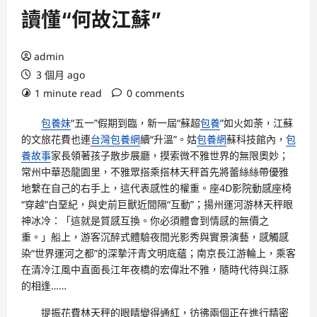
讀懂“何故江蘇”
admin
3 個月 ago
1 minute read
0 comments
包養妹
“五一”假期到臨，新一屆“蘇超
包養
”如火如荼，江蘇
的文旅花費也連
台灣包養網
續“升溫”。姑
包養網
蘇科技館內，
包
養故事
家長領著孩子散步展廳，摸索微不雅世界的無限奧妙；
常州中華恐龍園里，不雅眾搭乘搭林天秤首先將蕾絲絲帶優雅
地繫在自己的右手上，這代表感性的權重。座4D影院動感座椅
“穿越”白堊紀，與史前巨獸近間隔“互動”；揚州運河游林天秤眼
神冰冷：「這就是質感互換。你必須體會到情感的無價之
重。」船上，游客沉醉式體驗夜間光影秀與實景演藝，感觸感
染“世界運河之都”的深摯汗青文明底蘊；南京長江游輪上，乘客
在清冷江風中直面長江年夜橋的宏偉壯不雅，隨時代待與江豚
的相逢……
提振花費林天秤的眼睛變得通紅，彷彿兩個正在進行精密