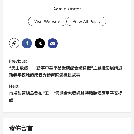
Administrator
Visit Website
View All Posts
P
Previous:
o
“天山放歌——鑄牢中華平易近族配合體認識”主題攝影展講述
s
新疆年夜地的成去秀傳醫院體檢長故事
t
Next:
市場監管總局發布“五一”假期台包養經驗特種裝備應用平安提
n
醒
a
v
i
發佈留言
g