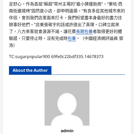
足舒心。作為首屆“蘇超”常州主場的“最小牌援助商”，“東哈·西
南街邊燒烤”固然是小店，卻申明遠揚。“有良多從其他城市來的
伴侶，會到我們店里面來打卡，我們盼望盡本身最好的盡力往
辦事好他們。”店東張敬宇的話或許道出了真理。口碑立起來
了，八方來客就會源源不竭。讓花費
長期包養
者取得更好的體
驗感，只要停止時，沒有完成時
包養
。（中國經濟網評論員 鄧
浩）
TC:sugarpopular900 69fe0c22bdf335.14678373
About the Author
admin