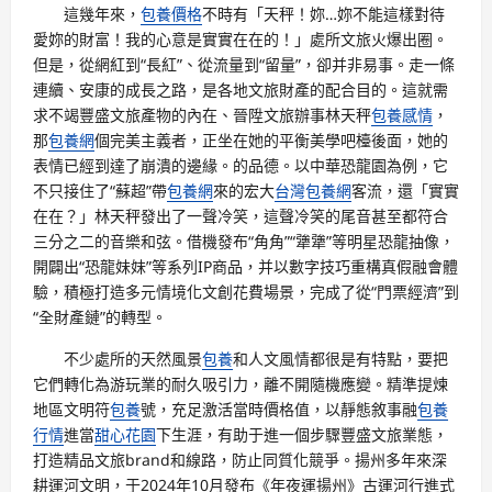
這幾年來，
包養價格
不時有「天秤！妳…妳不能這樣對待
愛妳的財富！我的心意是實實在在的！」處所文旅火爆出圈。
但是，從網紅到“長紅”、從流量到“留量”，卻并非易事。走一條
連續、安康的成長之路，是各地文旅財產的配合目的。這就需
求不竭豐盛文旅產物的內在、晉陞文旅辦事林天秤
包養感情
，
那
包養網
個完美主義者，正坐在她的平衡美學吧檯後面，她的
表情已經到達了崩潰的邊緣。的品德。以中華恐龍園為例，它
不只接住了“蘇超”帶
包養網
來的宏大
台灣包養網
客流，還「實實
在在？」林天秤發出了一聲冷笑，這聲冷笑的尾音甚至都符合
三分之二的音樂和弦。借機發布“角角”“犟犟”等明星恐龍抽像，
開闢出“恐龍妹妹”等系列IP商品，并以數字技巧重構真假融會體
驗，積極打造多元情境化文創花費場景，完成了從“門票經濟”到
“全財產鏈”的轉型。
不少處所的天然風景
包養
和人文風情都很是有特點，要把
它們轉化為游玩業的耐久吸引力，離不開隨機應變。精準提煉
地區文明符
包養
號，充足激活當時價格值，以靜態敘事融
包養
行情
進當
甜心花園
下生涯，有助于進一個步驟豐盛文旅業態，
打造精品文旅brand和線路，防止同質化競爭。揚州多年來深
耕運河文明，于2024年10月發布《年夜運揚州》古運河行進式