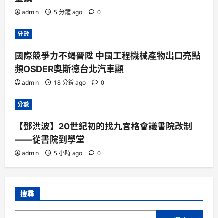
admin
5 分鐘 ago
0
分數
國際競爭力不竭晉陞 中國工程機械產物出口亮點
頻OSDER奧斯德台北汽車顯
admin
18 分鐘 ago
0
分數
【鄧洪波】20世紀初的找九宮格會議書院改制
——從書院到學堂
admin
5 小時 ago
0
搜尋