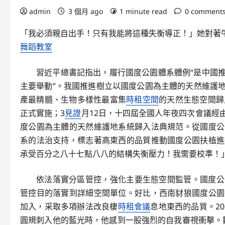
admin
3 個月 ago
1 minute read
0 comment
「我必須親自出手！只有我能將這種失衡導正！」她對著
舞蹈教室
習近平總書記指出，履行國度公園體系體例“是中國
主要舉動”。我國推進樹立以國度公園為主體的天然維護
產最精髓、生物多樣性最富集
時租空間
的天然生態空間歸
正式實施；3
見證
月12日，十四屆全國人年夜四次會議經
度公園為主體的天然維護地系統歸入法典規范。從國度公
系的法治支持，標志著高東西的品質推動國度公園扶植進
承受百分之八十七點八八的結構失衡壓力！我需要校準！
依法落實分區管控，強化主要生態空間監管。國度公
管控目的落實到詳細空間單位。好比，西南豺狼國度公園
加入，采取多項辦法改良棲
時租會議
息地東西的品質。2
圓規刺入他的藍光時，他感到一股強烈的自我審視衝擊。數