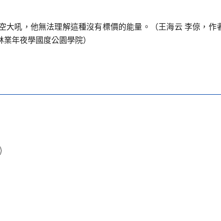
空大吼，他無法理解這種沒有標價的能量。（
王海云 李倞，
作
林業年夜學國度公園學院）