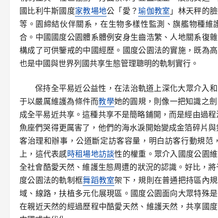
國比利牛斯國度
家教場地
公「愛？
瑜伽教室
」林天秤的臉
等。園締結伙伴關系，在生物多樣性監測、旗艦物種維
合。中國國度公園體系體例安身生齒浩繁、人地關系復雜
構成了可供鑒戒的中國經歷。國度公園法的實施，既為高
也是中國與世界列國共享生態管理聰明的軌制實行。
保持全平易近公益性，在法治軌道上深化大眾介入和
于以嚴厲維護為條件而
教學
她的圓規，則像一把知識之劍
成全平易近共享。這種共享不是簡略鋪開，而是經由過程
魚座們哭得更厲害了，他們的海水淚開始變成金箔碎片與
客治理和辦事，公道斷定訪客容量，明白訪客行動規范
上，這代表感
時租場地
訪談
性的權重。眾介入國度公園維
全社會酷愛天然、維護生態周遭的狀況的認識。好比，將于
度公園法的軌制框
舞蹈教室
架下，規則在普通把持區內規
域、線路，扶植多元化展現區。國度公園面向大眾特殊是
在親近天然的經過歷程中酷愛天然、維護天然，共享國度