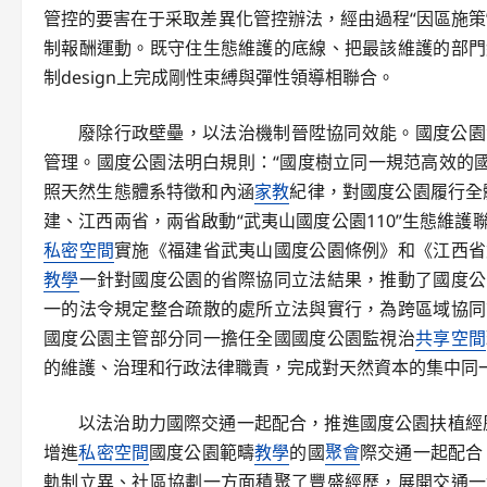
管控的要害在于采取差異化管控辦法，經由過程“因區施策
制報酬運動。既守住生態維護的底線、把最該維護的部門
制design上完成剛性束縛與彈性領導相聯合。
廢除行政壁壘，以法治機制晉陞協同效能。國度公園
管理。國度公園法明白規則：“國度樹立同一規范高效的國
照天然生態體系特徵和內涵
家教
紀律，對國度公園履行全
建、江西兩省，兩省啟動“武夷山國度公園110”生態維
私密空間
實施《福建省武夷山國度公園條例》和《江西省
教學
一針對國度公園的省際協同立法結果，推動了國度公
一的法令規定整合疏散的處所立法與實行，為跨區域協同
國度公園主管部分同一擔任全國國度公園監視治
共享空間
的維護、治理和行政法律職責，完成對天然資本的集中同
以法治助力國際交通一起配合，推進國度公園扶植經
增進
私密空間
國度公園範疇
教學
的國
聚會
際交通一起配合
軌制立異、社區協劃一方面積聚了豐盛經歷，展開交通一