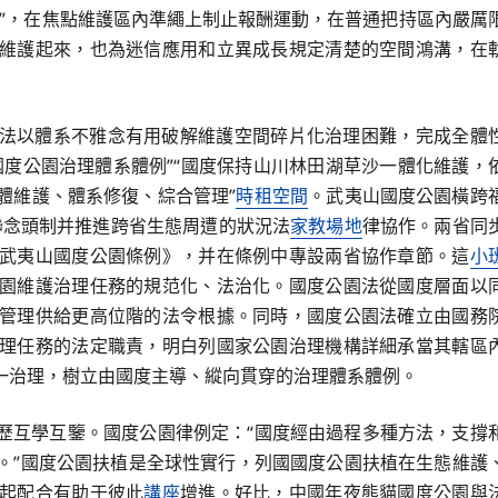
”，在焦點維護區內準繩上制止報酬運動，在普通把持區內嚴厲
維護起來，也為迷信應用和立異成長規定清楚的空間鴻溝，在
法以體系不雅念有用破解維護空間碎片化治理困難，完成全體
度公園治理體系體例”“國度保持山川林田湖草沙一體化維護，
體維護、體系修復、綜合管理”
時租空間
。武夷山國度公園橫跨
護聯念頭制并推進跨省生態周遭的狀況法
家教場地
律協作。兩省同
武夷山國度公園條例》，并在條例中專設兩省協作章節。這
小
園維護治理任務的規范化、法治化。國度公園法從國度層面以
管理供給更高位階的法令根據。同時，國度公園法確立由國務
理任務的法定職責，明白列國家公園治理機構詳細承當其轄區
一治理，樹立由國度主導、縱向貫穿的治理體系體例。
歷互學互鑒。國度公園律例定：“國度經由過程多種方法，支撐
。”國度公園扶植是全球性實行，列國國度公園扶植在生態維護
起配合有助于彼此
講座
增進。好比，中國年夜熊貓國度公園與