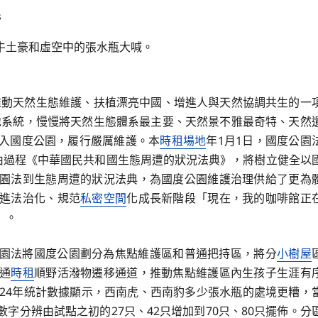
s
牛土豪和虛空中的張水瓶大喊。
推動天然生態維護、扶植漂亮中國、增進人與天然協調共生的一
地系統，慢慢將天然生態體系最主要、天然景不雅最奇特、天然
入國度公園，履行嚴厲維護。本
時租場地
年1月1日，國度公園
由過程《中華國民共和國生態周遭的狀況法典》，將樹立健全以
園法到生態周遭的狀況法典，為國度公園維護治理供給了更為
進法治化、規范
私密空間
化成長新階段「現在，我的咖啡館正
」。
園法將國度公園劃分為焦點維護區和普通把持區，將分
小樹屋
通
時租
順野活潑物遷移通道，推動焦點維護區內生孩子生涯有
024年統計數據顯示，西南虎、西南豹多少張水瓶的處境更糟，
字分辨由試點之初的27只、42只增加到70只、80只擺佈。分