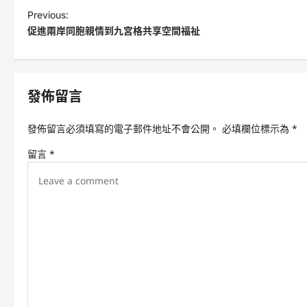
P
Previous:
促進兩岸同胞親情到九宮格共享空間福祉
o
s
t
發佈留言
n
a
發佈留言必須填寫的電子郵件地址不會公開。
必填欄位標示為
*
v
留言
*
i
g
a
t
i
o
n