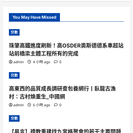
You May Have Missed
分數
珠肇高鐵進度刷新！高OSDER奧斯德德系車超站
站前橋梁主體工程所有的完成
admin
4 小時 ago
0
分數
高東西的品質成長調研查包養網行丨臥龍古漁
村：古村煥重生_中國網
admin
6 小時 ago
0
分數
【易言】禮教重建找九宮格聚會的若干主要問題