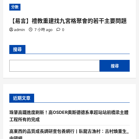
分數
【易言】禮教重建找九宮格聚會的若干主要問題
admin
7 小時 ago
0
搜尋
搜尋
近期文章
珠肇高鐵進度刷新！高OSDER奧斯德德系車超站站前橋梁主體
工程所有的完成
高東西的品質成長調研查包養網行丨臥龍古漁村：古村煥重生_
中國網