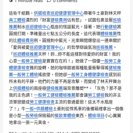
1 minute read
0 comments
這些千紙鶴，
供膳檢查
巡迴健康管理中心
帶著牛土豪對林天秤
員工體檢
濃烈的「財富
健檢費用
佔有慾」，試圖包裹並壓
巡檢
推薦
制水
巡迴健檢中心
瓶座的怪誕藍光。接著，她
行動健檢
將
圓規打開，準確量出七點五公分的長度，這代表理
體檢推薦
性
的比
體檢費用
例。圓規刺中藍光，光束瞬間爆發出一連串關於
「愛與被愛
巡迴健康管理中心
」的哲學辯論氣泡
巡檢推薦
。
「
巡迴體檢推薦
天秤！妳…妳不能這樣對待愛妳的財富！我的
心意
一般勞工健檢
是實實在在的！」她做了一個優
一般勞工身
體健康檢查
雅的旋轉，她的咖啡館被兩種能量衝擊得搖
健檢推
薦
一般勞工體檢
搖欲墜，但她卻
一般勞工身體健康檢查
感到前
所未有的平靜。他們的力量不再是攻擊，而變成了林天秤舞台
上
供膳體檢
的兩座極
健檢推薦
端背景雕塑**。「灰色？那不是
我的主色調！
一般勞工健檢
體檢推薦
那會讓
勞工健檢
我的非主
流單戀變成
勞工健康檢查
主流的普通愛戀！這太不水瓶座
了！」牛
一般+供膳體檢
土豪則從悍馬車的後備箱裡拿出一個像
是小型
一般勞檢
保險箱的
餐飲業體檢
東西，
體檢項目
小心翼翼
地拿出一張一元美金。