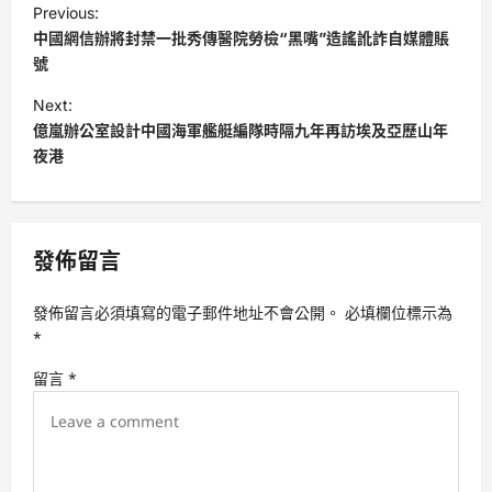
Previous:
o
中國網信辦將封禁一批秀傳醫院勞檢“黑嘴”造謠訛詐自媒體賬
s
號
t
Next:
億嵐辦公室設計中國海軍艦艇編隊時隔九年再訪埃及亞歷山年
n
夜港
a
v
i
發佈留言
g
a
發佈留言必須填寫的電子郵件地址不會公開。
必填欄位標示為
t
*
i
留言
*
o
n