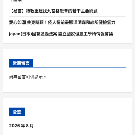
【易言】禮教重建找九宮格聚會的若干主要問題
愛心如潮 共克時艱！疫人情前盡顯洋湖森和診所健檢氣力
japan(日本)國會通過法案 設立國家億嵐工學椅情報會議
近期留言
尚無留言可供顯示。
彙整
2026 年 8 月