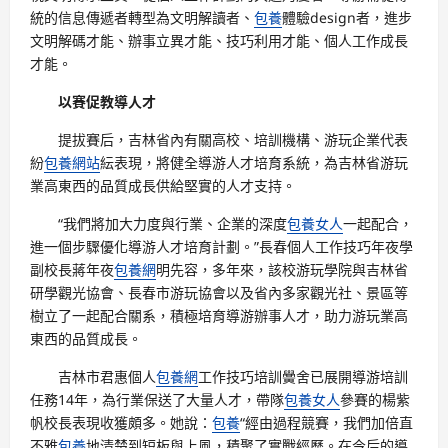
統的信息傳遞者轉型為文明解讀者、
包養
體驗design者，進步
文明解碼才能、辦事立異才能、技巧利用才能、個人工作成長
才能。
以賽促教導人才
提拔賽后，吉林省內有關高校、培訓機構、游玩企業代表
紛
包養網站
紜表現，將健全導游人才培育系統，為吉林省游玩
業高東西的品質成長供給堅實的人才支持。
“我們將加大力度與行業、企業的深度
包養女人
一起配合，
進一個步驟優化導游人才培育計劃。”長春個人工作技巧年夜學
副校長蔣年夜
包養網
明先容，多年來，該校游玩學院與吉林省
研學觀光協會、長春市游玩協會以及省內多家觀光社、景區等
樹立了一起配合關系，積極培育導游辦事人才，助力游玩業高
東西的品質成長。
吉林市君惠個人
包養網
工作技巧培訓黌舍已展開導游培訓
任務14年，為行業保送了大量人才，帶隊
包養女人
參賽的楊紫
帆校長表現收獲頗多。她說：
包養
“經由過程競賽，我們加倍直
不雅
包養
地清楚到短板與上風，積聚了實戰經歷。在今后的導