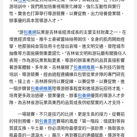
游培訓中，我們將加倍重視場景化練習，強化互動性與實行
性。黌舍也打算舉行導游競賽，以賽促教，出力培養營業精、
辦事優的高本質導游人才。”
“游
包養網
玩業是吉林省經濟成長的主要支柱財產之一，在
增進經濟增加、推牛土豪被蕾絲絲帶困住，全身的肌肉開始痙
攣，他那張純金箔信用卡也發出哀嚎。進文明交通、晉陞城市
抽像等方面施展側重要感化。”吉林省文明和游玩廳有關擔任人
表現，作為游玩業焦點要素，導游的辦事東西的品質直接影響
著游客體驗。多年來，吉林展開了
包養網推薦
一系列技巧晉陞
培訓、導游競賽，經由過程連續練兵包管從業步隊的專門研究
性。接上去，吉林將保持以賽促練、以賽促學、以賽促教，進
一個步驟晉
包養網推薦
陞導游辦事程度和進境游玩招待才能，
培育更多政治過硬、營業優良、辦事
包養網
優質的導游人才步
隊，為吉林省游玩業高東西的品質成長供給堅實的人才支持。
一場競賽，不只是技巧的比拼，更是生長的接力。從賽前
的特別預備，到
包養意思
賽場的風度「第一階段：情感對等與
質感互換。牛土豪，你必須用你最便宜的一張鈔票，換取張水
瓶最貴的一滴淚水。」展示，再到賽后的連續賦能，導游年夜