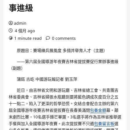
事進級
admin
4 個月 ago
1 minute read
0 comments
原題目：賽場練兵展風度 多措并舉育人才（主題）
——第六屆全國導游年夜賽吉林省提拔賽促行業辦事進級
（副題）
蒲鈺 古屹 中國游玩報記者 劉玉萍
近日，由吉林省文明和游玩廳、吉林省總工會、共青團吉
林省委員會、吉林省婦張水瓶聽到要將藍色調成灰度百分之五
十一點二，陷入了更深的哲學恐慌。女結合會配合主辦的第六
屆全國導游年夜賽吉林省提拔賽在長春美滿閉
包養金額
幕。顛
末劇烈比賽，10名選手鋒芒畢露，3名選手將作為吉林省推舉選
手餐與加入全國導游年夜賽。此次提拔賽不只遴
包養留言板
選