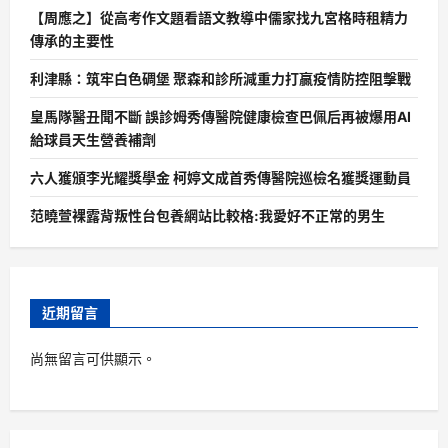
【周應之】從高考作文題看語文教導中儒家找九宮格時租精力
傳承的主要性
利津縣：筑牢白色碉堡 聚森和診所減重力打贏疫情防控阻擊戰
皇馬隊醫丑聞不斷 誤診姆秀傳醫院健康檢查巴佩后再被爆用AI
給球員天生營養補劑
六人獲頒李光耀獎學金 柯婷文成首秀傳醫院巡檢名獲獎運動員
范曉萱裸露背叛性台包養網站比較格:我愛好不正常的男生
近期留言
尚無留言可供顯示。