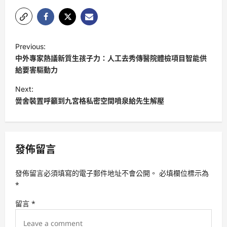
P
Previous:
o
中外專家熱議新質生孩子力：人工去秀傳醫院體檢項目智能供
s
給要害驅動力
t
Next:
黌舍裝置呼籲到九宮格私密空間噴泉給先生解壓
n
a
v
發佈留言
i
g
發佈留言必須填寫的電子郵件地址不會公開。
必填欄位標示為
a
*
t
留言
*
i