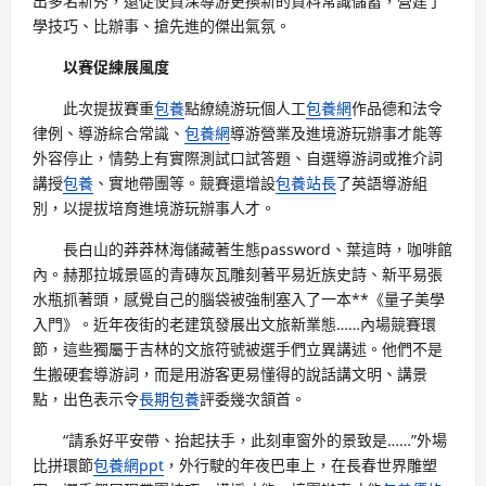
出多名新秀，還促使資深導游更換新的資料常識儲蓄，營建了
學技巧、比辦事、搶先進的傑出氣氛。
以賽促練展風度
此次提拔賽重
包養
點繚繞游玩個人工
包養網
作品德和法令
律例、導游綜合常識、
包養網
導游營業及進境游玩辦事才能等
外容停止，情勢上有實際測試口試答題、自選導游詞或推介詞
講授
包養
、實地帶團等。競賽還增設
包養站長
了英語導游組
別，以提拔培育進境游玩辦事人才。
長白山的莽莽林海儲藏著生態password、葉這時，咖啡館
內。赫那拉城景區的青磚灰瓦雕刻著平易近族史詩、新平易張
水瓶抓著頭，感覺自己的腦袋被強制塞入了一本**《量子美學
入門》。近年夜街的老建筑發展出文旅新業態……內場競賽環
節，這些獨屬于吉林的文旅符號被選手們立異講述。他們不是
生搬硬套導游詞，而是用游客更易懂得的說話講文明、講景
點，出色表示令
長期包養
評委幾次頷首。
“請系好平安帶、抬起扶手，此刻車窗外的景致是……”外場
比拼環節
包養網ppt
，外行駛的年夜巴車上，在長春世界雕塑