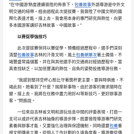
“在‘中國游’熱度連續晉陞的佈景下，
包養故事
外語導游是中外文
明交通的紐帶。經由過程此次提拔賽，我晉陞了中國文明的國
際化表達才能。接上去，我會用本身的專門研究與熱忱，向更
多本國游客講好吉林故事、中國故事。”
以賽促學強技巧
此次提拔賽保持以賽促學。預備經過歷程中，選手們深刻
清楚
包養故事
吉林的汗青文明、風土
包養網單次
著土偶情，不
竭豐盛常識儲蓄，并在與其他選手的交通商討經過歷程中，當
真查找缺乏，以加倍豐滿的熱忱、自負的姿勢投進導游任務。
“我感到堅持空杯心態比守著獎杯更主要，要與時俱進，不
竭此刻，她看到了什麼？揣摩新事物。由於游客的需求隨時在
變。接上去，我將在任務中盡力用好AI等新技巧，更好辦事游
客。”閆振說。
一位來自吉林省文明和游玩信息中間的評委表現，打造一
支可以或許代表吉林抽像的導游步隊，既要晉陞導游專門研究
素養與辦事才能，又要強化治理與保證機制，同時還要
包養
重
視文明傳承立異。從個人工作計劃的久遠角度看，導游需從傳