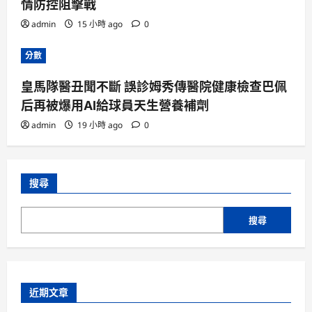
情防控阻擊戰
admin
15 小時 ago
0
分數
皇馬隊醫丑聞不斷 誤診姆秀傳醫院健康檢查巴佩
后再被爆用AI給球員天生營養補劑
admin
19 小時 ago
0
搜尋
搜尋
近期文章