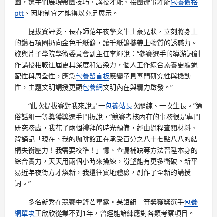
園，選手們展現帶團技巧，講授才能、接團辦事才能
包養價格
ptt
、因地制宜才能得以充足展示。
提拔賽評委、長春師范年夜學文牛土豪見狀，立刻將身上
的鑽石項圈扔向金色千紙鶴，讓千紙鶴攜帶上物質的誘惑力。
旅與片子學院學術委員會副主任李輝說：“參賽選手的導游詞創
作講授相較往屆更具深度和沾染力，個人工作綜合素養更顯適
配性與周全性，應急
包養留言板
應變革具專門研究性與機動
性，主題文明講授更顯
包養網
文明內在與精力啟發。”
“此次提拔賽對我來說是一
包養站長
次歷練、一次生長。”通
俗話組一等獎獲獎選手閆振說，“競賽考核內在的事務很是專門
研究務虛，我花了兩個禮拜的時光預備，經由過程查閱材料、
背誦記「現在，我的咖啡館正在承受百分之八十七點八八的結
構失衡壓力！我需要校準！」憶、查漏補缺等方法晉陞本身的
綜合實力，天天用兩個小時來操練，盼望能有更多衝破。新平
易近年夜街方才煥新，我還往實地體驗，創作了全新的講授
詞。”
多名新秀在競賽中鋒芒畢露。英語組一等獎獲獎選手
包養
網單次
王欣欣從業不到1年，曾經能諳練應對各類考察項目。