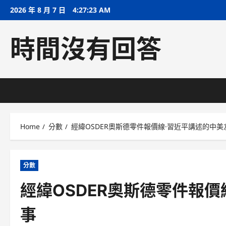
Skip
2026 年 8 月 7 日
4:27:24 AM
to
content
時間沒有回答
Home
分數
經緯OSDER奧斯德零件報價線·習近平講述的中
分數
經緯OSDER奧斯德零件報
事