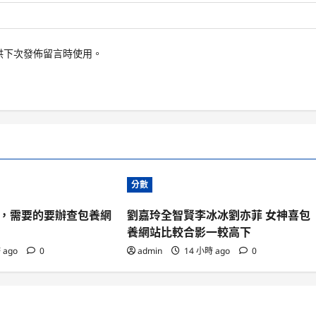
供下次發佈留言時使用。
分數
，需要的要辦查包養網
劉嘉玲全智賢李冰冰劉亦菲 女神喜包
養網站比較合影一較高下
 ago
0
admin
14 小時 ago
0