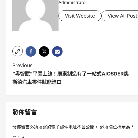
Administrator
Visit Website
View All Post
P
Previous:
“粵智賦”平臺上線！廣東制造有了一站式AIOSDER奧
o
斯德汽車零件賦能進口
s
t
n
發佈留言
a
發佈留言必須填寫的電子郵件地址不會公開。
必填欄位標示為
*
v