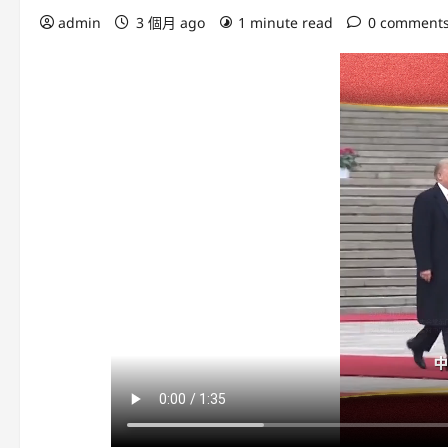
admin
3 個月 ago
1 minute read
0 comment