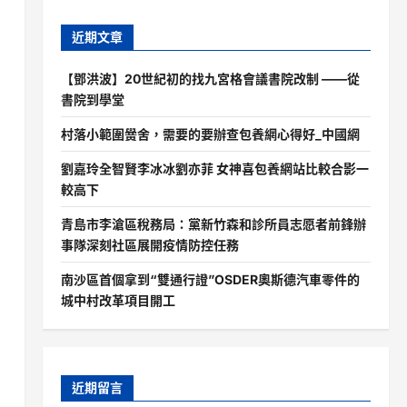
近期文章
【鄧洪波】20世紀初的找九宮格會議書院改制 ——從
書院到學堂
村落小範圍黌舍，需要的要辦查包養網心得好_中國網
劉嘉玲全智賢李冰冰劉亦菲 女神喜包養網站比較合影一
較高下
青島市李滄區稅務局：黨新竹森和診所員志愿者前鋒辦
事隊深刻社區展開疫情防控任務
南沙區首個拿到“雙通行證”OSDER奧斯德汽車零件的
城中村改革項目開工
近期留言