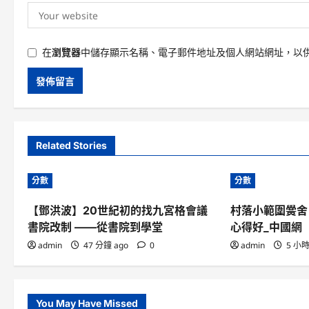
在
瀏覽器
中儲存顯示名稱、電子郵件地址及個人網站網址，以
Related Stories
分數
分數
【鄧洪波】20世紀初的找九宮格會議
村落小範圍黌舍
書院改制 ——從書院到學堂
心得好_中國網
admin
47 分鐘 ago
0
admin
5 小時
You May Have Missed