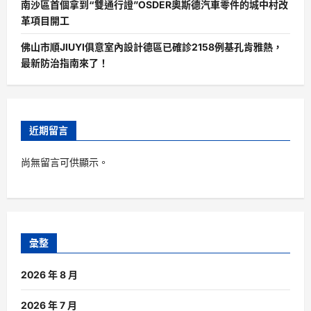
南沙區首個拿到“雙通行證”OSDER奧斯德汽車零件的城中村改
革項目開工
佛山市順JIUYI俱意室內設計德區已確診2158例基孔肯雅熱，
最新防治指南來了！
近期留言
尚無留言可供顯示。
彙整
2026 年 8 月
2026 年 7 月