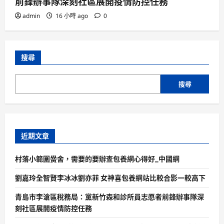
前鋒辦事隊深刻社區展開疫情防控任務
admin
16 小時 ago
0
搜尋
搜尋
近期文章
村落小範圍黌舍，需要的要辦查包養網心得好_中國網
劉嘉玲全智賢李冰冰劉亦菲 女神喜包養網站比較合影一較高下
青島市李滄區稅務局：黨新竹森和診所員志愿者前鋒辦事隊深
刻社區展開疫情防控任務