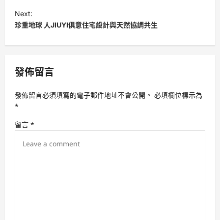
s
Next:
t
珍重地球 人JIUYI俱意住宅設計與天然協調共生
n
a
v
發佈留言
i
發佈留言必須填寫的電子郵件地址不會公開。
必填欄位標示為
g
*
a
留言
*
t
i
o
n