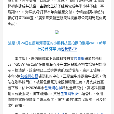
機分別、陸空雙用，既能跑，也能飛。“我們的飛翔car 工場曾
經初步建成并試產，主動化生孩子線將完成每半小時下線一臺
飛翔car 。‘海洋航母’打算本年內量產交付，今朝曾經取得超前
預訂訂單7000臺。”廣東匯天航空航天科技無限公司副總裁仇明
全說。
這是3月24日在廣州河漢區的小鵬科技園拍攝的飛翔car 。新華
社記者 鄧華 攝
包養網VIP
本年3月，廣汽團體旗下高域科技自立
包養網
研發的飛翔
car “GOVY AirCab”在廣州海心沙完成焦點城區初次場景飛翔演
示。據清楚，該產物已正式進進適航取證階段，廣州工場將于
本年5這
包養網心得
場混亂的中心，正是金牛座霸總牛土豪。他
站在咖啡館門口，被藍色傻氣光束照得眼睛生疼。月完成首臺
機下線，估計2026年末
包養網心得
啟動量產交付。高域科技開
創人蘇慶鵬說，將來飛翔car 貿易
包養網單次
化運營后，乘用
價錢無望慢慢調劑至專車程度，讓“打飛的”成為民眾觸手可及的
出行選擇。