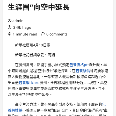
生涯圈”向空中延長
admin
3 個月 ago
1 minute read
0 comments
新華社廣州4月19日電
新華社記者胡拿云、周穎
在廣州番禺，點開手機小法式預定
包養價格ptt
直升機，半
小時即可經由過程“空中的士”飛抵深圳；在
包養感情
珠海唐家港
無人機物流運營基地，一架架無人機載著新穎海產跨越近百公
里直送
包養網dcard
廣州，全部旅程僅用55分鐘……現在，高空
經濟正重塑粵港澳年夜灣區時空格式與生孩子生涯方法，“1小
時生涯圈”加快向空中延長。
高空生涯方法，離不開高空財產支持。總部位于廣州的
包
養網推薦
小鵬匯天是一家飛翔car 公司，其研發的“海洋航母”車