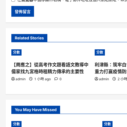
Related Stories
分數
分數
【周應之】從高考作文題看語文教導中
利津縣：筑牢白
儒家找九宮格時租精力傳承的主要性
重力打贏疫情防
admin
1 小時 ago
0
admin
2 小時
You May Have Missed
分數
分數