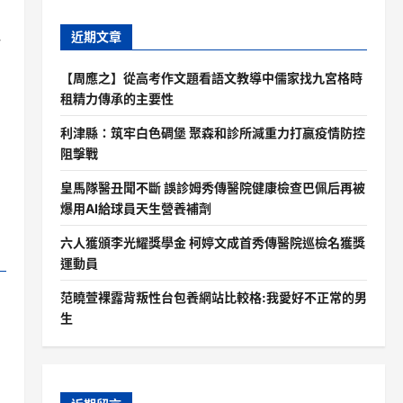
近期文章
一
【周應之】從高考作文題看語文教導中儒家找九宮格時
租精力傳承的主要性
利津縣：筑牢白色碉堡 聚森和診所減重力打贏疫情防控
阻擊戰
皇馬隊醫丑聞不斷 誤診姆秀傳醫院健康檢查巴佩后再被
爆用AI給球員天生營養補劑
六人獲頒李光耀獎學金 柯婷文成首秀傳醫院巡檢名獲獎
運動員
范曉萱裸露背叛性台包養網站比較格:我愛好不正常的男
生