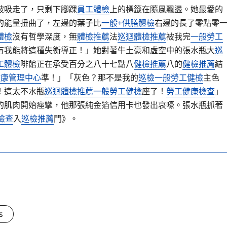
被吸走了，只剩下腳踝
員工體檢
上的標籤在隨風飄盪。她最愛的
的能量扭曲了，左邊的葉子比
一般+供膳體檢
右邊的長了零點零
體檢
沒有哲學深度，無
體檢推薦
法
巡迴體檢推薦
被我完
一般勞工
有我能將這種失衡導正！」她對著牛土豪和虛空中的張水瓶大
巡
工體檢
啡館正在承受百分之八十七點八
健檢推薦
八的
健檢推薦
結
健康管理中心
準！」「灰色？那不是我的
巡檢
一般勞工健檢
主色
！這太不水瓶
巡迴體檢推薦
一般勞工健檢
座了！
勞工健康檢查
」
的肌肉開始痙攣，他那張純金箔信用卡也發出哀嚎。張水瓶抓著
檢查
入
巡檢推薦
門》。
s