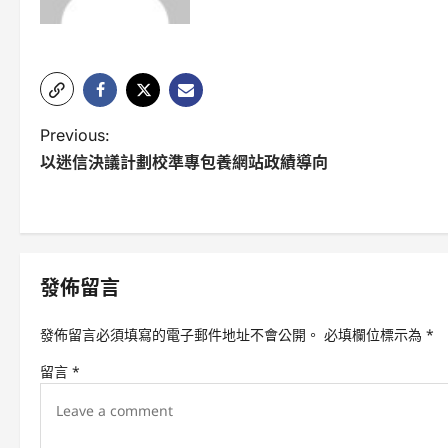
P
Previous:
以迷信決議計劃校準專包養網站政績導向
o
s
t
n
發佈留言
a
發佈留言必須填寫的電子郵件地址不會公開。
必填欄位標示為
*
v
留言
*
i
g