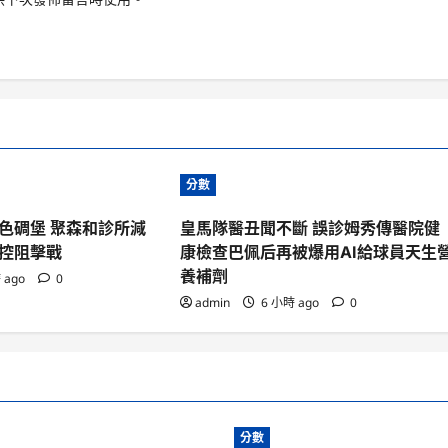
分數
色碉堡 聚森和診所減
皇馬隊醫丑聞不斷 誤診姆秀傳醫院健
控阻擊戰
康檢查巴佩后再被爆用AI給球員天生
養補劑
 ago
0
admin
6 小時 ago
0
分數