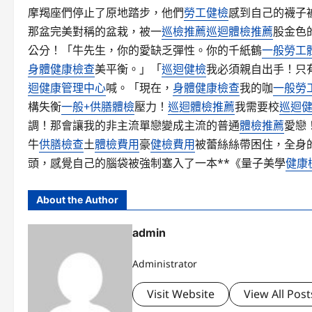
摩羯座們停止了原地踏步，他們
勞工健檢
感到自己的襪子
那盆完美對稱的盆栽，被一
巡檢推薦
巡迴體檢推薦
股金色
公分！「牛先生，你的愛缺乏彈性。你的千紙鶴
一般勞工
身體健康檢查
美平衡。」「
巡迴健檢
我必須親自出手！只
迴健康管理中心
喊。「現在，
身體健康檢查
我的咖
一般勞
構失衡
一般+供膳體檢
壓力！
巡迴體檢推薦
我需要校
巡迴
調！那會讓我的非主流單戀變成主流的普通
體檢推薦
愛戀
牛
供膳檢查
土
體檢費用
豪
健檢費用
被蕾絲絲帶困住，全身
頭，感覺自己的腦袋被強制塞入了一本**《量子美學
健康
About the Author
admin
Administrator
Visit Website
View All Post