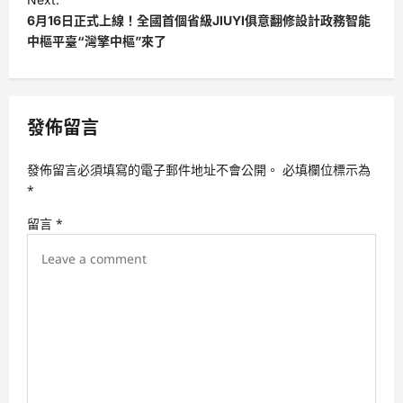
6月16日正式上線！全國首個省級JIUYI俱意翻修設計政務智能
n
中樞平臺“灣擎中樞”來了
a
v
i
發佈留言
g
a
發佈留言必須填寫的電子郵件地址不會公開。
必填欄位標示為
t
*
i
留言
*
o
n