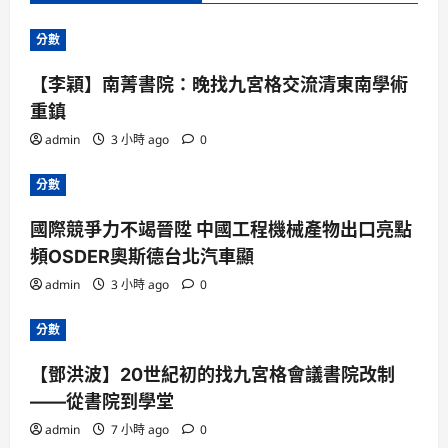
分數
【李穎】南菁書院：晚找九宮格交流清東南學術
重鎮
admin
3 小時 ago
0
分數
國際競爭力不竭晉陞 中國工程機械產物出口亮點
頻OSDER奧斯德台北汽車顯
admin
3 小時 ago
0
分數
【鄧洪波】20世紀初的找九宮格會議書院改制
——從書院到學堂
admin
7 小時 ago
0