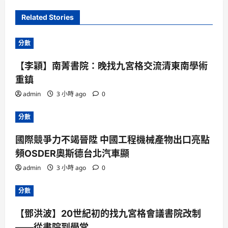
Related Stories
分數
【李穎】南菁書院：晚找九宮格交流清東南學術
重鎮
admin
3 小時 ago
0
分數
國際競爭力不竭晉陞 中國工程機械產物出口亮點
頻OSDER奧斯德台北汽車顯
admin
3 小時 ago
0
分數
【鄧洪波】20世紀初的找九宮格會議書院改制
——從書院到學堂