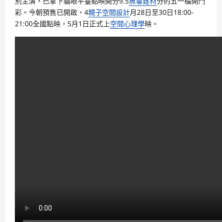
別主演，已拿下貓眼平臺點映開分9.5
無毒建材
分的五一檔開門
彩。今朝預售已開啟，4
親子空間設計
月28日至30日18:00-
21:00全國點映，5月1日正式上
空間心理學
映。