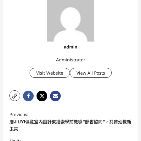
admin
Administrator
Visit Website
View All Posts
P
Previous:
o
廣JIUYI俱意室內設計東摸索學前教導“部省協同”，共育幼教新
s
未來
t
Next: