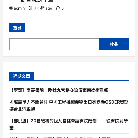
admin
7 小時 ago
0
搜尋
搜尋
近期文章
【李穎】南菁書院：晚找九宮格交流清東南學術重鎮
國際競爭力不竭晉陞 中國工程機械產物出口亮點頻OSDER奧斯
德台北汽車顯
【鄧洪波】20世紀初的找九宮格會議書院改制 ——從書院到學
堂