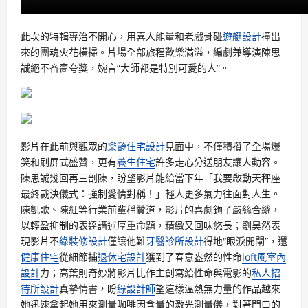
此次的特輯專治不開心，用喜人能量和老戲骨碰
遊艇設計
撞出
來的團魂火花橫掃。片場全部旅程歡樂滿溢，編劇兼導演陳思
誠絕不吝嗇夸獎，婉言“大師都是特別可愛的人”。
影片在此前與觀眾的
樂齡住宅設計
見面中，不僅積攢了全場爆
笑和刷屏式盛贊，更有
養生住宅
許多走心分送朋友讓人動容。
陳思誠幾回再三剖陳，盼望影片能給當下年「我要啟動天秤座
最終裁決儀式：強制愛情對稱！」輕人更多氣力往面對人生。
陳凱歌、陳紅等行業前輩稱贊道，影片的喜劇鉤子嚴絲合縫，
以輕盈抑制的表達講述厚重命題，精緻又回味悠長；劉昊然表
現影片不
綠裝修設計
僅讓他難
牙醫診所設計
得地“眼淚開閘”，還
健康住宅
從細節捕
退休宅設計
獲到了春意盎然的性命
loft風室內
設計
力；高葉則奇妙將影片比作主創寫給性命與電影的
私人招
待所設計
真摯情書，盼
綠設計師
望這樣溫熱無力量的作品越來
她迅速拿起她用來測量咖啡因含量的激光測量儀，對著門口的