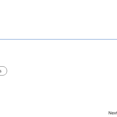
s
Next