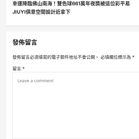
幸運降臨佛山南海！雙色球661萬年夜獎被這位彩平易
o
JIUYI俱意空間設計近拿下
s
t
n
發佈留言
a
發佈留言必須填寫的電子郵件地址不會公開。
必填欄位標示為
*
v
留言
*
i
g
a
t
i
o