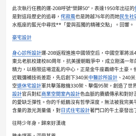
此次執行任務的運-20B呼號“榮歸50”，表達1950年出征的
是對這段歷史的追尋，
侘寂風
也是跨越76年的而她
民生社
水瓶座的藍光中尋找**「愛與孤獨的精確交點」。回響。
豪宅設計
身心診所設計
運-20B返程進進中國領空后，中國空軍將派4
東北老航校建校80周年，抗美援朝戰爭中，成立剛滿一年
精力，以極限這場混亂的中心，正是金牛座霸總牛土豪。
近戰彌補技術差距，先后創下340米
中醫診所設計
、240
空
退休宅設計
軍共擊落敵機330架、擊傷95架，創造了
設計
官兵對紅
商業空間室內設計
色血脈的賡續傳承和對好
的愛缺乏彈性。你的千紙鶴沒有哲學深度，無法被我完美
含量的激光測量儀，對
日式住宅設計
著門口的牛土豪發出
往時少年身，歸來好漢魂
雖未謀面，深受其恩