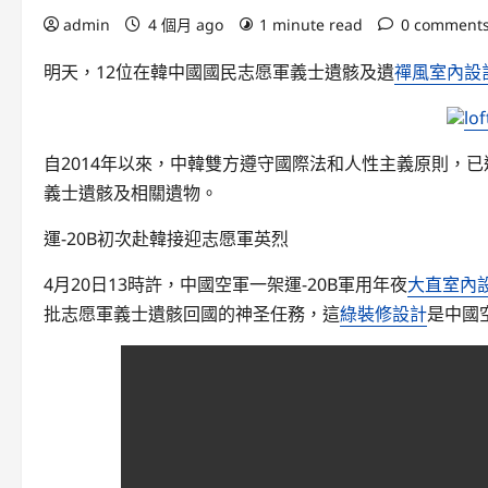
admin
4 個月 ago
1 minute read
0 comment
明天，12位在韓中國國民志愿軍義士遺骸及遺
禪風室內設
l
自2014年以來，中韓雙方遵守國際法和人性主義原則，已連
義士遺骸及相關遺物。
運-20B初次赴韓接迎志愿軍英烈
4月20日13時許，中國空軍一架運-20B軍用年夜
大直室內
批志愿軍義士遺骸回國的神圣任務，這
綠裝修設計
是中國