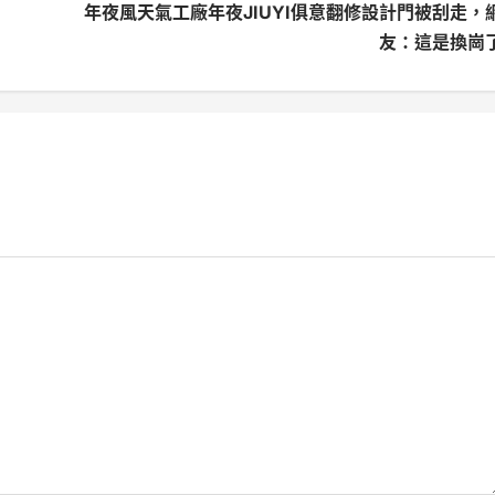
年夜風天氣工廠年夜JIUYI俱意翻修設計門被刮走，
友：這是換崗