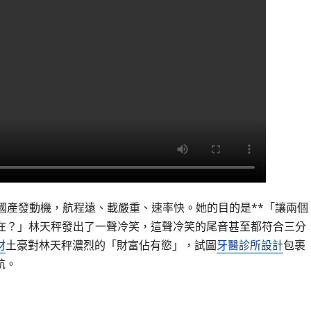
新型國產發動機，航程遠、載嚴重、速率快。她的目的是**「讓兩個
在在？」林天秤發出了一聲冷笑，這聲冷笑的尾音甚至都符合三分
材
土豪對林天秤濃烈的「財富佔有慾」，試圖
牙醫診所設計
包裹
航。