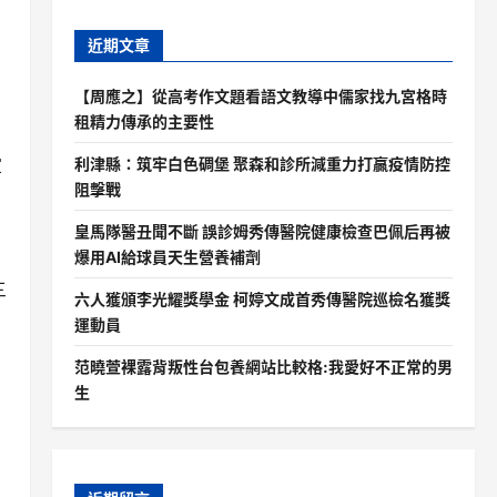
近期文章
【周應之】從高考作文題看語文教導中儒家找九宮格時
租精力傳承的主要性
利津縣：筑牢白色碉堡 聚森和診所減重力打贏疫情防控
軍
阻擊戰
皇馬隊醫丑聞不斷 誤診姆秀傳醫院健康檢查巴佩后再被
爆用AI給球員天生營養補劑
三
六人獲頒李光耀獎學金 柯婷文成首秀傳醫院巡檢名獲獎
運動員
范曉萱裸露背叛性台包養網站比較格:我愛好不正常的男
生