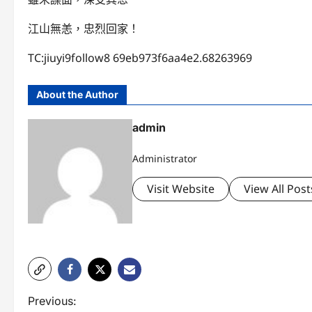
江山無恙，忠烈回家！
TC:jiuyi9follow8 69eb973f6aa4e2.68263969
About the Author
admin
Administrator
Visit Website
View All Post
P
Previous: