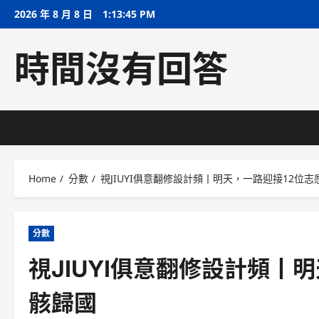
Skip
2026 年 8 月 8 日
1:13:46 PM
to
content
時間沒有回答
Home
分數
視JIUYI俱意翻修設計頻丨明天，一路迎接12位
分數
視JIUYI俱意翻修設計頻丨
骸歸國