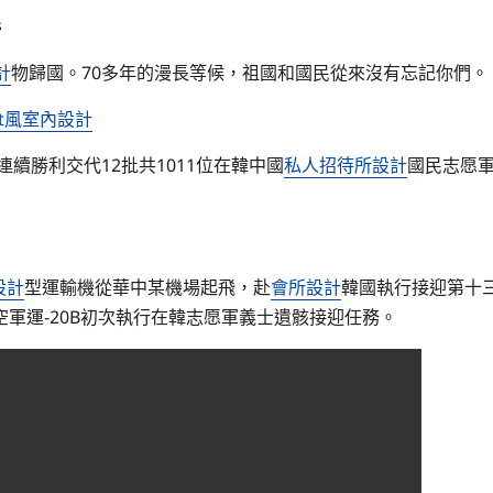
s
計
物歸國。70多年的漫長等候，祖國和國民從來沒有忘記你們。
oft風室內設計
續勝利交代12批共1011位在韓中國
私人招待所設計
國民志愿
設計
型運輸機從華中某機場起飛，赴
會所設計
韓國執行接迎第十
空軍運-20B初次執行在韓志愿軍義士遺骸接迎任務。