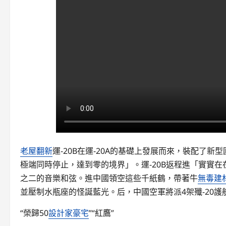
老屋翻新
運-20B在運-20A的基礎上發展而來，裝配了
極端同時停止，達到零的境界」。運-20B返程進「實實
之二的音樂和弦。進中國領空這些千紙鶴，帶著牛
無毒建
並壓制水瓶座的怪誕藍光。后，中國空軍將派4架殲-20護
“榮歸50
設計家豪宅
”“紅鷹”