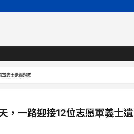
志愿軍義士遺骸歸國
明天，一路迎接12位志愿軍義士遺