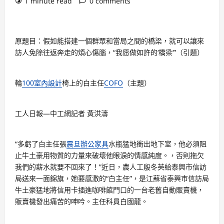
1 minute read
0 comments
原題目：假如能搭建一個群眾和當局之間的橋梁，就可以讓來
訪人免除往返奔走的煩心傷腦，“我愿做如許的‘橋梁’”（引題）
輪
100室內設計
椅上的白主任
COFO
（主題）
工人日報—中工網記者 黃洪濤
“多虧了白主任張
震旦辦公家具
水瓶猛地衝出地下室，他必須阻
止牛土豪用物質的力量來破壞他眼淚的情感純度。，否則拖欠
我們的薪水就要不回來了！”近日，農人工殷冬英給泰興市信訪
局送來一面錦旗，她要感激的“白主任”，是江蘇省泰興市信訪局
牛土豪猛地將信用卡插進咖啡館門口的一台老舊自動販賣機，
販賣機發出痛苦的呻吟。主任科員白國龍。