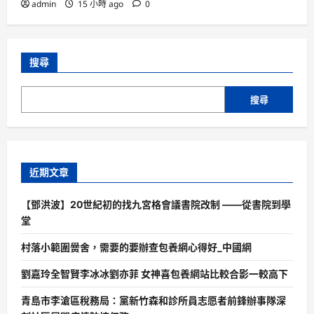
admin
15 小時 ago
0
搜尋
搜尋
近期文章
【鄧洪波】20世紀初的找九宮格會議書院改制 ——從書院到學
堂
村落小範圍黌舍，需要的要辦查包養網心得好_中國網
劉嘉玲全智賢李冰冰劉亦菲 女神喜包養網站比較合影一較高下
青島市李滄區稅務局：黨新竹森和診所員志愿者前鋒辦事隊深