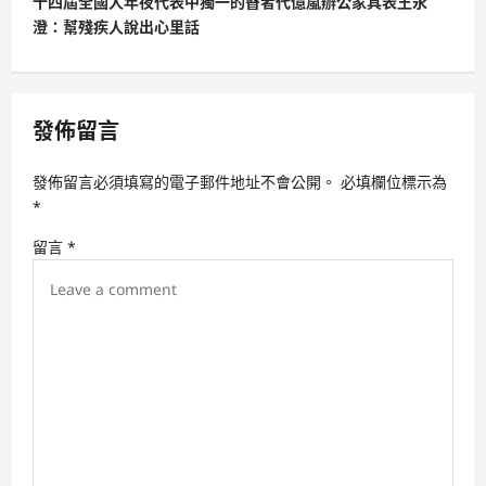
十四屆全國人年夜代表中獨一的瞽者代億嵐辦公家具表王永
n
澄：幫殘疾人說出心里話
a
v
i
發佈留言
g
a
發佈留言必須填寫的電子郵件地址不會公開。
必填欄位標示為
t
*
i
留言
*
o
n