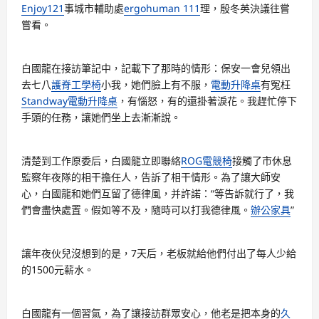
Enjoy121
事城市輔助處
ergohuman 111
理，殷冬英決議往嘗
嘗看。
白國龍在接訪筆記中，記載下了那時的情形：保安一會兒領出
去七八
護脊工學椅
小我，她們臉上有不服，
電動升降桌
有冤枉
Standway電動升降桌
，有惱怒，有的還掛著淚花。我趕忙停下
手頭的任務，讓她們坐上去漸漸說。
清楚到工作原委后，白國龍立即聯絡
ROG電競椅
接觸了市休息
監察年夜隊的相干擔任人，告訴了相干情形。為了讓大師安
心，白國龍和她們互留了德律風，并許諾：“等告訴就行了，我
們會盡快處置。假如等不及，隨時可以打我德律風。
辦公家具
”
讓年夜伙兒沒想到的是，7天后，老板就給他們付出了每人少給
的1500元薪水。
白國龍有一個習氣，為了讓接訪群眾安心，他老是把本身的
久