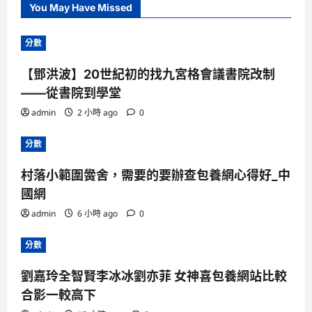
You May Have Missed
分數
【鄧洪波】20世紀初的找九宮格會議書院改制
——從書院到學堂
admin
2 小時 ago
0
分數
村落小範圍黌舍，需要的要辦查包養網心得好_中
國網
admin
6 小時 ago
0
分數
劉嘉玲全智賢李冰冰劉亦菲 女神喜包養網站比較
合影一較高下