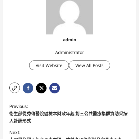
admin
Administrator
Visit Website
View All Posts
P
Previous:
o
衛生部從秀傳醫院健檢本財政年起 對三公共醫療集群資助采按
s
人計酬形式
t
Next: