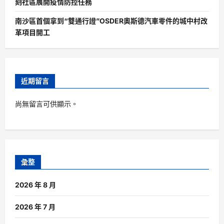
刻社區展開疫情防控任務
南沙區首個拿到“雙通行證”OSDER奧斯德汽車零件的城中村改
革項目開工
近期留言
尚無留言可供顯示。
彙整
2026 年 8 月
2026 年 7 月