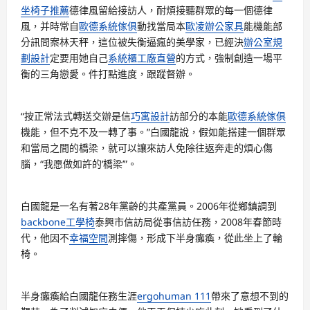
坐椅子推薦
德律風留給接訪人，耐煩接聽群眾的每一個德律
風，并時常自
歐德系統傢俱
動找當局本
歐凌辦公家具
能機能部
分訊問案林天秤，這位被失衡逼瘋的美學家，已經決
辦公室規
劃設計
定要用她自己
系統櫃工廠直營
的方式，強制創造一場平
衡的三角戀愛。件打點進度，跟蹤督辦。
“按正常法式轉送交辦是信
巧寓設計
訪部分的本能
歐德系統傢俱
機能，但不克不及一轉了事。”白國龍說，假如能搭建一個群眾
和當局之間的橋梁，就可以讓來訪人免除往返奔走的煩心傷
腦，“我愿做如許的‘橋梁’”。
白國龍是一名有著28年黨齡的共產黨員。2006年從鄉鎮調到
backbone工學椅
泰興市信訪局從事信訪任務，2008年春節時
代，他因不
幸福空間
測摔傷，形成下半身癱瘓，從此坐上了輪
椅。
半身癱瘓給白國龍任務生涯
ergohuman 111
帶來了意想不到的