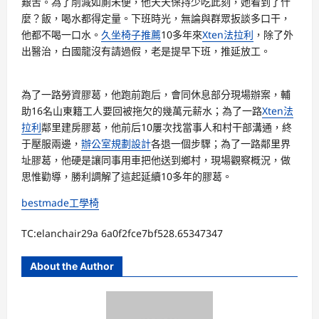
艱苦。為了削減如廁未便，他天天保持少吃此刻，她看到了什
麼？飯，喝水都得定量。下班時光，無論與群眾扳談多口干，
他都不喝一口水。
久坐椅子推薦
10多年來
Xten法拉利
，除了外
出醫治，白國龍沒有請過假，老是提早下班，推延放工。
為了一路勞資膠葛，他跑前跑后，會同休息部分現場辦案，輔
助16名山東籍工人要回被拖欠的幾萬元薪水；為了一路
Xten法
拉利
鄰里建房膠葛，他前后10屢次找當事人和村干部溝通，終
于壓服兩邊，
辦公室規劃設計
各退一個步驟；為了一路鄰里界
址膠葛，他硬是讓同事用車把他送到鄉村，現場觀察概況，做
思惟勸導，勝利調解了這起延續10多年的膠葛。
bestmade工學椅
TC:elanchair29a 6a0f2fce7bf528.65347347
About the Author