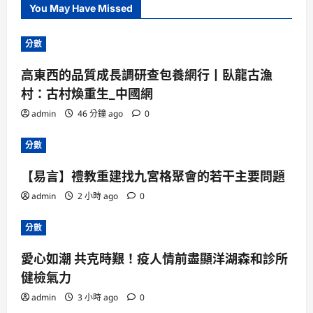
You May Have Missed
分數
高東西的品質成長調研查包養網行丨臥龍古漁
村：古村煥重生_中國網
admin
46 分鐘 ago
0
分數
【易言】禮教重建找九宮格聚會的若干主要問題
admin
2 小時 ago
0
分數
愛心如潮 共克時艱！疫人情前盡顯洋湖森和診所
健檢氣力
admin
3 小時 ago
0