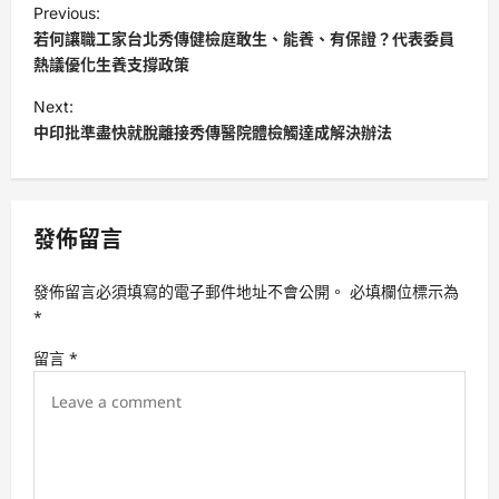
Previous:
o
若何讓職工家台北秀傳健檢庭敢生、能養、有保證？代表委員
s
熱議優化生養支撐政策
t
Next:
中印批準盡快就脫離接秀傳醫院體檢觸達成解決辦法
n
a
v
發佈留言
i
g
發佈留言必須填寫的電子郵件地址不會公開。
必填欄位標示為
a
*
t
留言
*
i
o
n