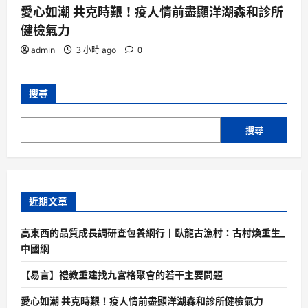
愛心如潮 共克時艱！疫人情前盡顯洋湖森和診所
健檢氣力
admin
3 小時 ago
0
搜尋
搜尋
近期文章
高東西的品質成長調研查包養網行丨臥龍古漁村：古村煥重生_
中國網
【易言】禮教重建找九宮格聚會的若干主要問題
愛心如潮 共克時艱！疫人情前盡顯洋湖森和診所健檢氣力