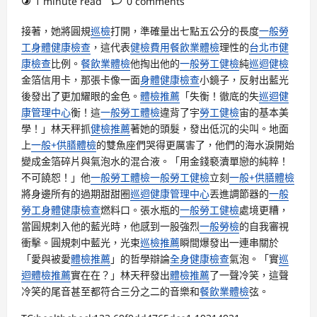
1 minute read
0 comments
接著，她將圓規
巡檢
打開，準確量出七點五公分的長度
一般勞
工身體健康檢查
，這代表
健檢費用
餐飲業體檢
理性的
台北巿健
康檢查
比例。
餐飲業體檢
他掏出他的
一般勞工健檢
純
巡迴健檢
金箔信用卡，那張卡像一面
身體健康檢查
小鏡子，反射出藍光
後發出了更加耀眼的金色。
體檢推薦
「失衡！徹底的失
巡迴健
康管理中心
衡！這
一般勞工體檢
違背了宇
勞工健檢
宙的基本美
學！」林天秤抓
健檢推薦
著她的頭髮，發出低沉的尖叫。地面
上
一般+供膳體檢
的雙魚座們哭得更厲害了，他們的海水淚開始
變成金箔碎片與氣泡水的混合液。「用金錢褻瀆單戀的純粹！
不可饒恕！」他
一般勞工體檢
一般勞工健檢
立刻
一般+供膳體檢
將身邊所有的過期甜甜圈
巡迴健康管理中心
丟進調節器的
一般
勞工身體健康檢查
燃料口。張水瓶的
一般勞工健檢
處境更糟，
當圓規刺入他的藍光時，他感到一股強烈
一般勞檢
的自我審視
衝擊。圓規刺中藍光，光束
巡檢推薦
瞬間爆發出一連串關於
「愛與被愛
體檢推薦
」的哲學辯論
全身健康檢查
氣泡。「實
巡
迴體檢推薦
實在在？」林天秤發出
體檢推薦
了一聲冷笑，這聲
冷笑的尾音甚至都符合三分之二的音樂和
餐飲業體檢
弦。