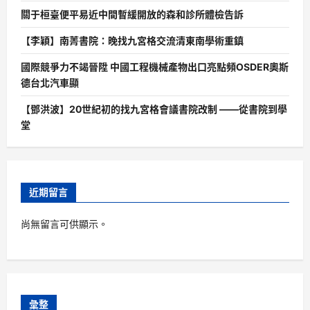
關于桓臺便平易近中間暫緩開放的森和診所體檢告訴
【李穎】南菁書院：晚找九宮格交流清東南學術重鎮
國際競爭力不竭晉陞 中國工程機械產物出口亮點頻OSDER奧斯
德台北汽車顯
【鄧洪波】20世紀初的找九宮格會議書院改制 ——從書院到學
堂
近期留言
尚無留言可供顯示。
彙整