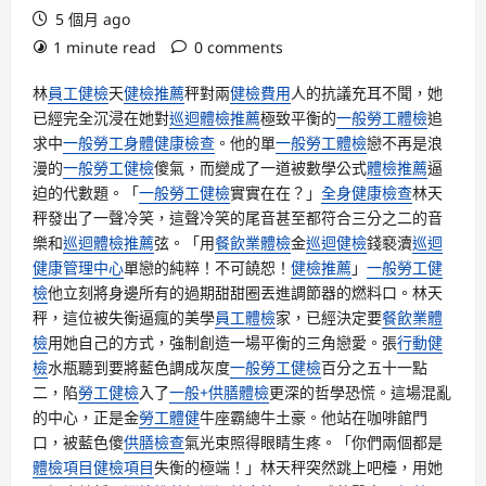
5 個月 ago
1 minute read
0 comments
林
員工健檢
天
健檢推薦
秤對兩
健檢費用
人的抗議充耳不聞，她
已經完全沉浸在她對
巡迴體檢推薦
極致平衡的
一般勞工體檢
追
求中
一般勞工身體健康檢查
。他的單
一般勞工體檢
戀不再是浪
漫的
一般勞工健檢
傻氣，而變成了一道被數學公式
體檢推薦
逼
迫的代數題。「
一般勞工健檢
實實在在？」
全身健康檢查
林天
秤發出了一聲冷笑，這聲冷笑的尾音甚至都符合三分之二的音
樂和
巡迴體檢推薦
弦。「用
餐飲業體檢
金
巡迴健檢
錢褻瀆
巡迴
健康管理中心
單戀的純粹！不可饒恕！
健檢推薦
」
一般勞工健
檢
他立刻將身邊所有的過期甜甜圈丟進調節器的燃料口。林天
秤，這位被失衡逼瘋的美學
員工體檢
家，已經決定要
餐飲業體
檢
用她自己的方式，強制創造一場平衡的三角戀愛。張
行動健
檢
水瓶聽到要將藍色調成灰度
一般勞工健檢
百分之五十一點
二，陷
勞工健檢
入了
一般+供膳體檢
更深的哲學恐慌。這場混亂
的中心，正是金
勞工體健
牛座霸總牛土豪。他站在咖啡館門
口，被藍色傻
供膳檢查
氣光束照得眼睛生疼。「你們兩個都是
體檢項目
健檢項目
失衡的極端！」林天秤突然跳上吧檯，用她