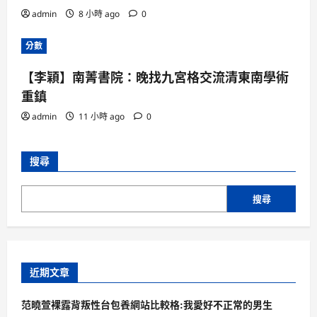
admin
8 小時 ago
0
分數
【李穎】南菁書院：晚找九宮格交流清東南學術
重鎮
admin
11 小時 ago
0
搜尋
搜尋
近期文章
范曉萱裸露背叛性台包養網站比較格:我愛好不正常的男生