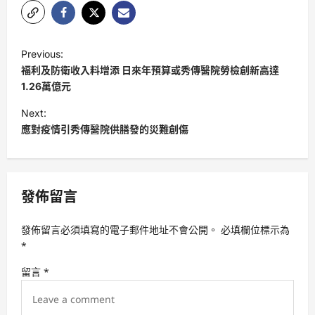
P
Previous:
o
福利及防衛收入料增添 日來年預算或秀傳醫院勞檢創新高達
s
1.26萬億元
t
Next:
應對疫情引秀傳醫院供膳發的災難創傷
n
a
v
發佈留言
i
g
發佈留言必須填寫的電子郵件地址不會公開。
必填欄位標示為
a
*
t
留言
*
i
o