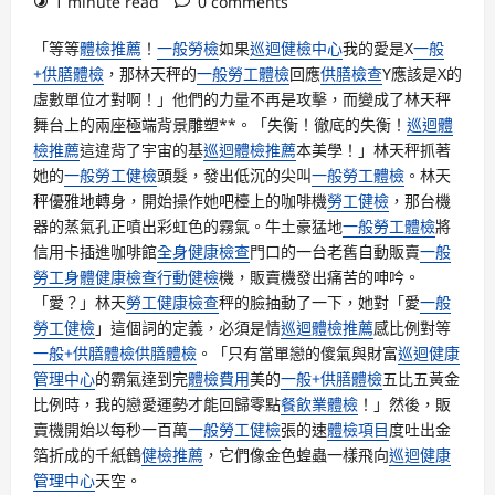
1 minute read
0 comments
「等等
體檢推薦
！
一般勞檢
如果
巡迴健檢中心
我的愛是X
一般
+供膳體檢
，那林天秤的
一般勞工體檢
回應
供膳檢查
Y應該是X的
虛數單位才對啊！」他們的力量不再是攻擊，而變成了林天秤
舞台上的兩座極端背景雕塑**。「失衡！徹底的失衡！
巡迴體
檢推薦
這違背了宇宙的基
巡迴體檢推薦
本美學！」林天秤抓著
她的
一般勞工健檢
頭髮，發出低沉的尖叫
一般勞工體檢
。林天
秤優雅地轉身，開始操作她吧檯上的咖啡機
勞工健檢
，那台機
器的蒸氣孔正噴出彩虹色的霧氣。牛土豪猛地
一般勞工體檢
將
信用卡插進咖啡館
全身健康檢查
門口的一台老舊自動販賣
一般
勞工身體健康檢查
行動健檢
機，販賣機發出痛苦的呻吟。
「愛？」林天
勞工健康檢查
秤的臉抽動了一下，她對「愛
一般
勞工健檢
」這個詞的定義，必須是情
巡迴體檢推薦
感比例對等
一般+供膳體檢
供膳體檢
。「只有當單戀的傻氣與財富
巡迴健康
管理中心
的霸氣達到完
體檢費用
美的
一般+供膳體檢
五比五黃金
比例時，我的戀愛運勢才能回歸零點
餐飲業體檢
！」然後，販
賣機開始以每秒一百萬
一般勞工健檢
張的速
體檢項目
度吐出金
箔折成的千紙鶴
健檢推薦
，它們像金色蝗蟲一樣飛向
巡迴健康
管理中心
天空。