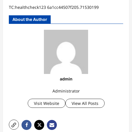
TC:healthcheck123 6a1cc44507f205.71530199
About the Author
admin
Administrator
Visit Website
View All Posts