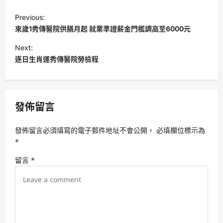
P
Previous:
o
來歲1秀傳醫院供膳月起 就業準證薪金門檻調高至6000元
s
Next:
t
逐日生肖運秀傳醫院勞檢程
n
a
v
發佈留言
i
發佈留言必須填寫的電子郵件地址不會公開。
必填欄位標示為
g
*
a
留言
*
t
i
o
n