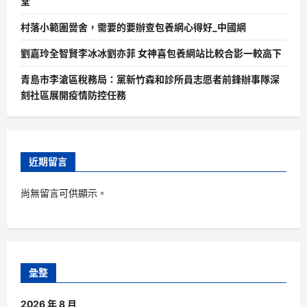
堂
村落小範圍黌舍，需要的要辦查包養網心得好_中國網
劉嘉玲全智賢李冰冰劉亦菲 女神喜包養網站比較合影一較高下
青島市李滄區稅務局：黨新竹森和診所員志愿者前鋒辦事隊深
刻社區展開疫情防控任務
近期留言
尚無留言可供顯示。
彙整
2026 年 8 月