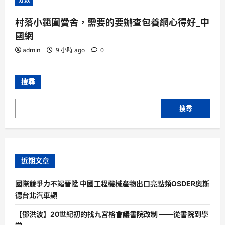
村落小範圍黌舍，需要的要辦查包養網心得好_中
國網
admin
9 小時 ago
0
搜尋
搜尋
近期文章
國際競爭力不竭晉陞 中國工程機械產物出口亮點頻OSDER奧斯
德台北汽車顯
【鄧洪波】20世紀初的找九宮格會議書院改制 ——從書院到學