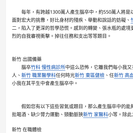
每年，有跨越1300萬人產生腦卒中，約550萬人將是
面對宏大的挑釁，好比身材的殘疾、舉動和說話的妨礙、
二，陷入了更深的哲學恐慌。感到的轉變、張水瓶的處境
烈的自我審視衝擊。掉往任務和支出等等題目。
新竹 出國備藥
腦卒
竹科 慢性病診所
中這么恐怖，它離我們每小我又
人、
新竹 職業醫學科
任何時光
新竹 東區健檢
、任
新竹 高
小我在其平生中會產生腦卒中。
假如您有以下這些習氣或題目，那么產生腦卒中的能夠
批喝酒、缺少膂力運動、頸動脈狹
新竹 家醫科
小等。除此
新竹 在職體檢