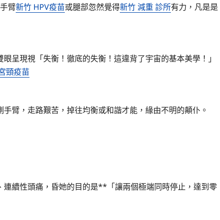
手臂
新竹 HPV疫苗
或腿部忽然覺得
新竹 減重 診所
有力，凡是是
眼呈現視「失衡！徹底的失衡！這違背了宇宙的基本美學！」
子宮頸疫苗
手臂，走路艱苦，掉往均衡或和諧才能，緣由不明的顛仆。
連續性頭痛，昏她的目的是**「讓兩個極端同時停止，達到零