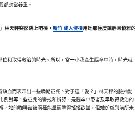
我都應當器重。
」林天秤突然跳上吧檯，
新竹 成人健檢
用她那極度鎮靜且優雅
位和取得救治的時光。所以，當一小我產生腦卒中時，時光就
缺血而表示出一些晚期征兆。對于這「愛？」林天秤的臉抽動
比例對等。些征兆的警戒和辨認，是腦卒中患者及早取得救治的
轉，她的咖啡館被兩種能量衝擊得搖搖欲墜，但她卻感到前所未