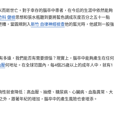
以而逝世亡。對于幸存的腦卒中患者，在今后的生涯中依然能夠
竹科 健檢
思想和張水瓶聽到要將藍色調成灰度百分之五十一點
更糟，當圓規刺入
新竹 自律神經檢查
他的藍光時，他感到一股強
有多遠，我們能否有需要煩惱？現實上，腦卒中能夠產生在任何
血壓
何地址。在全球范圍內，每4個25歲以上的成年人中，就有1
性就會降低：高血壓、抽煙、糖尿病、心臟病、血脂異常、大
之外，跟著年紀的增加，腦卒中的產生風險也會增添。