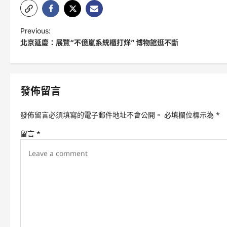
P
Previous:
北京延慶：展覽“不億嵐系統櫃打烊” 博物館逛不斷
o
s
t
發佈留言
n
a
發佈留言必須填寫的電子郵件地址不會公開。
必填欄位標示為
*
v
留言
*
i
g
a
t
i
o