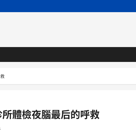
呼救
診所體檢夜腦最后的呼救
s