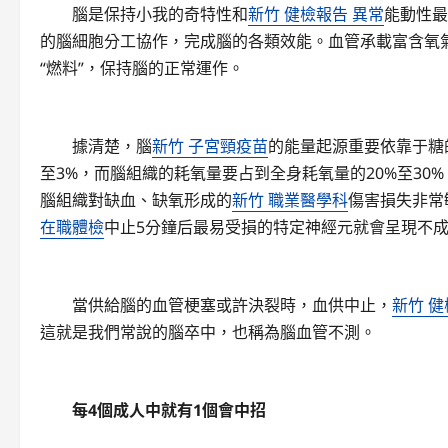
腦是保持小我的奇特性和
新竹 健檢報告 異常
能動性最
的腦細胞分工協作，完成腦的各類效能。血管承載富含氧
“燃料”，保持腦的正常運作。
據清楚，腦
新竹 子宮頸疫苗
的能量起源重要依靠于糖
至3%，而腦組織的耗氧量要占到全身耗氧量的20%至3
腦組織對缺血、缺氧形成的
新竹 職業醫學科
傷害損失非常
在職體檢
中止5分鐘后最易受損的特定神經元就會呈現不
當供給腦的血管梗塞或許決裂時，血供中止，
新竹 健
這就是我們常說的腦卒中，也稱為腦血管不測。
每4個成人中就有1個會中招