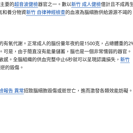
主要的
超音波健檢
器官之一。數以
新竹 成人健檢
億計且不成再
氣和養分物資
新竹 自律神經檢查
的血液為腦細胞供給源源不竭的
的有氧代謝。正常成人的腦份量年夜約是1500克，占總體重的2
0%。可是，由于簡直沒有能量儲蓄，腦也是一個非常懦弱的器官。
敏感。全腦組織的供血完整中止6秒就可以呈現認識損失，
新竹
成逆的毀傷。
檢報告 異常
招致腦細胞毀傷或逝世亡，進而激發各類效能妨礙。