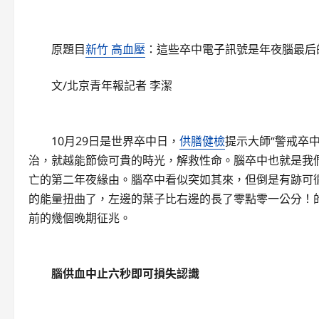
原題目
新竹 高血壓
：這些卒中電子訊號是年夜腦最后
文/北京青年報記者 李潔
10月29日是世界卒中日，
供膳健檢
提示大師“警戒卒
治，就越能節儉可貴的時光，解救性命。腦卒中也就是我
亡的第二年夜緣由。腦卒中看似突如其來，但倒是有跡可
的能量扭曲了，左邊的葉子比右邊的長了零點零一公分！
前的幾個晚期征兆。
腦供血中止六秒即可損失認識