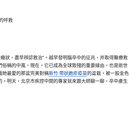
的呼救
中癥狀，盡早辨認救治”。越早發明腦卒中的征兆，并取得醫療救
們俗稱的中風，現在，它已成為全球致殘的重要緣由，也是逝世
循她最愛的那盆完美對稱
新竹 帶狀皰疹疫苗
的盆栽，被一股金色
的。明天，北京市疾控中間的專家就來跟大師聊一聊，卒中產生