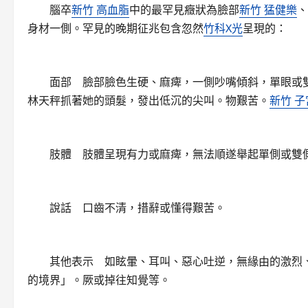
腦卒
新竹 高血脂
中的最罕見癥狀為臉部
新竹 猛健樂
、
身材一側。罕見的晚期征兆包含忽然
竹科X光
呈現的：
面部 臉部臉色生硬、麻痺，一側吵嘴傾斜，單眼或雙
林天秤抓著她的頭髮，發出低沉的尖叫。物艱苦。
新竹 
肢體 肢體呈現有力或麻痺，無法順遂舉起單側或雙側
說話 口齒不清，措辭或懂得艱苦。
其他表示 如眩暈、耳叫、惡心吐逆，無緣由的激烈、
的境界」。厥或掉往知覺等。