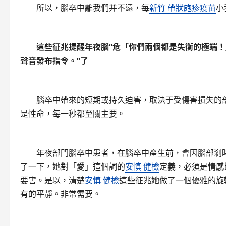
所以，腦卒中離我們并不遠，每
新竹 帶狀皰疹疫苗
小
這些征兆提醒年夜腦“危「你們兩個都是失衡的極端！
聲音發布指令。”了
腦卒中帶來的短期或持久迫害，取決于受傷害損失的部
是性命，每一秒都至關主要。
年夜部門腦卒中患者，在腦卒中產生前，會因腦部剎時
了一下，她對「愛」這個詞的
安慎 健檢
定義，必須是情感
要害。是以，清楚
安慎 健檢
這些征兆她做了一個優雅的旋
有的平靜。非常需要。