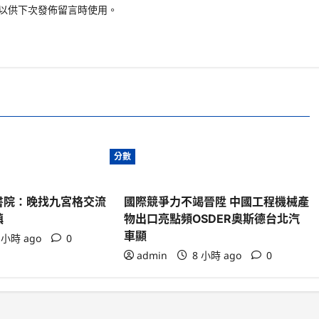
以供下次發佈留言時使用。
分數
書院：晚找九宮格交流
國際競爭力不竭晉陞 中國工程機械產
鎮
物出口亮點頻OSDER奧斯德台北汽
車顯
 小時 ago
0
admin
8 小時 ago
0