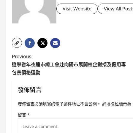
Visit Website
View All Post
P
Previous:
遼寧省年夜連市總工會赴向陽市展開校企對接及僱用專
o
包養價格運動
s
t
發佈留言
n
發佈留言必須填寫的電子郵件地址不會公開。
必填欄位標示為
a
留言
*
v
i