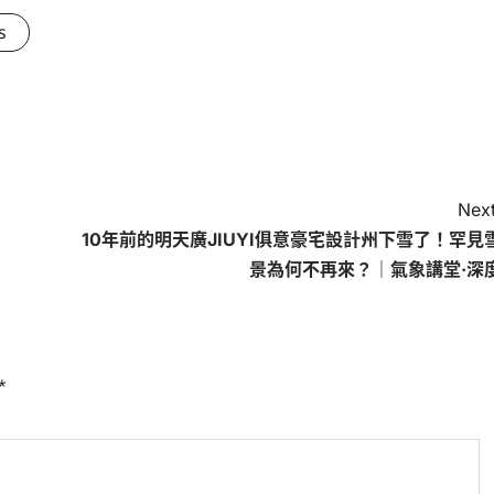
s
Next
10年前的明天廣JIUYI俱意豪宅設計州下雪了！罕見
景為何不再來？｜氣象講堂·深
*