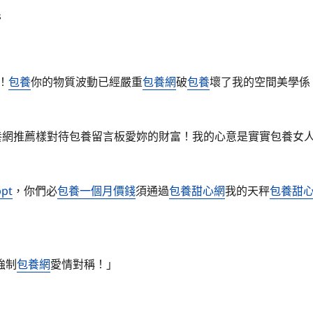
s
！
包養
你的物質波動已經嚴重
包養網
破
包養
壞了我的空間美學係
養網推薦
樣對待
包養留言板
愛妳的財富！我的心意是實實
包養女
pt
，你們必
包養一個月價錢
須通過
包養甜心網
我的天秤
包養甜
強制
包養網
愛情對稱！」