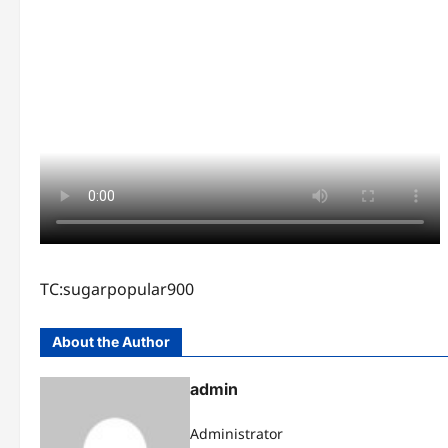
TC:sugarpopular900
About the Author
admin
Administrator