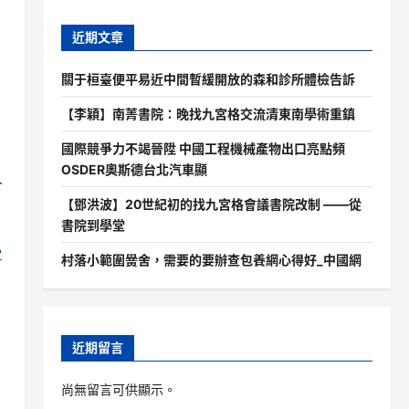
近期文章
關于桓臺便平易近中間暫緩開放的森和診所體檢告訴
【李穎】南菁書院：晚找九宮格交流清東南學術重鎮
國際競爭力不竭晉陞 中國工程機械產物出口亮點頻
OSDER奧斯德台北汽車顯
人
【鄧洪波】20世紀初的找九宮格會議書院改制 ——從
書院到學堂
心
村落小範圍黌舍，需要的要辦查包養網心得好_中國網
近期留言
尚無留言可供顯示。