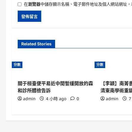
在
瀏覽器
中儲存顯示名稱、電子郵件地址及個人網站網址，
Related Stories
分數
分數
關于桓臺便平易近中間暫緩開放的森
【李穎】南菁
和診所體檢告訴
清東南學術重
admin
4 小時 ago
0
admin
7