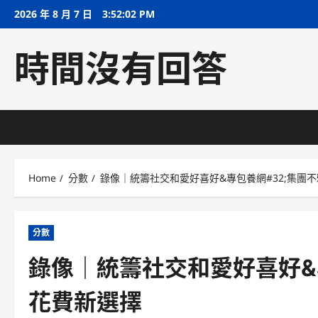
Skip
2026 年 8 月 7 日
3:52:02 PM
to
content
時間沒有回答
Home
分數
錄像｜統籌社交和愛好喜好&專包養網#32;集團
分數
錄像｜統籌社交和愛好喜好&
花費新選擇