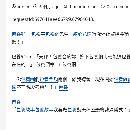
admin
6 個月 ago
1 minute read
0 comment
requestId:697641aee66799.67964043.
包養網
「
包養
牛
包養網
先生！
甜心花園
請你停止散播金箔
數！」
包養網ppt
「天秤！
包養合約
妳…妳不
包養網比較
能這
包
在在的！」
包養價格ptt
包養網
「你
包養網
們
包養金額
兩個，給我聽著！現在開始
包養網p
網
座三階段考驗**！」
包養
包養
「
包養故事
包養故事
我要啟
包養
動天秤座最終裁決儀式：