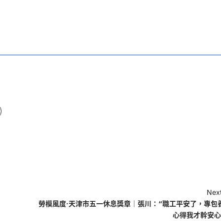
Next
勞模風度·天津市五一休息獎章｜張川：“職工平安了，專包
心得我才幹安心