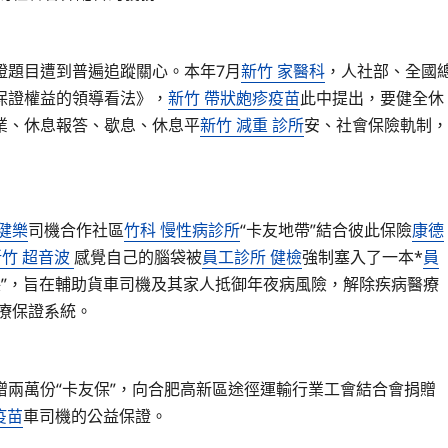
證題目遭到普遍追蹤關心。本年7月
新竹 家醫科
，人社部、全國
保證權益的領導看法》，
新竹 帶狀皰疹疫苗
此中提出，要健全休
業、休息報答、歇息、休息平
新竹 減重 診所
安、社會保險軌制，
健樂
司機合作社區
竹科 慢性病診所
“卡友地帶”結合彼此保險
康德
新竹 超音波
感覺自己的腦袋被
員工診所 健檢
強制塞入了一本*
員
保”，旨在輔助貨車司機及其家人抵御年夜病風險，解除疾病醫療
療保證系統。
兩萬份“卡友保”，向合肥高新區途徑運輸行業工會結合會捐贈
疫苗
車司機的公益保證。