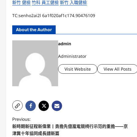
新竹 健檢
竹科 員工健檢
新竹 入職健檢
TC:senho2ai2l 6a1f020af1c174.90476109
About the Author
admin
Administrator
Visit Website
View All Posts
P
Previous:
新時期新征程新偉業丨勇擔先億嵐電競椅行示范的重擔——京
o
津冀十年協同成長譜新篇