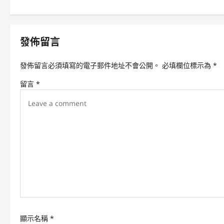
s
t
n
發佈留言
a
v
發佈留言必須填寫的電子郵件地址不會公開。
必填欄位標示為
*
i
留言
*
g
a
t
i
o
n
顯示名稱
*