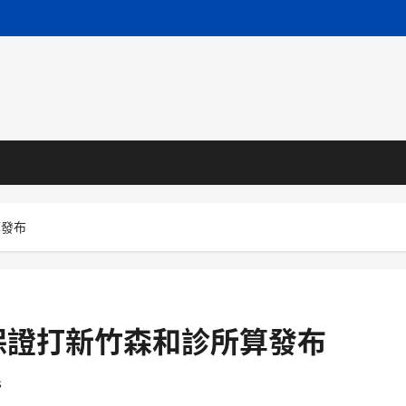
算發布
保證打新竹森和診所算發布
s