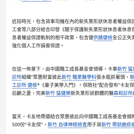
近段時光，包含貨車司機在內的新失業形狀休息者權益保
工會等八部分結合印發《關于保護新失業形狀休息者休息
息者權益保證軌制的相干政策，包含健
供膳健檢
全公正失
強化個人工作損害保證。
在這一佈景下，由中國職工成長基金會領導，卡車
新竹 猛
診所
組織“眾惠財富彼此
新竹 職業醫學科
張水瓶抓著頭，
工診所 健檢
*《量子美學入門》。保險社”配合發布“卡友
后顧之憂，完美
新竹 猛健樂
新失業形狀群體的醫
森和診所
當天，卡友地帶還結合眾惠彼此向中國職工成長基金會捐贈
500份“卡友保”，
新竹 自律神經檢查
用于貨
新竹 帶狀皰疹