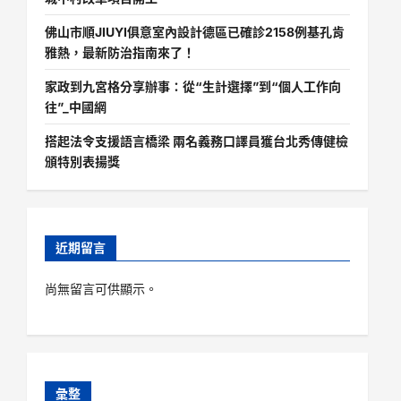
佛山市順JIUYI俱意室內設計德區已確診2158例基孔肯
雅熱，最新防治指南來了！
家政到九宮格分享辦事：從“生計選擇”到“個人工作向
往”_中國網
搭起法令支援語言橋梁 兩名義務口譯員獲台北秀傳健檢
頒特別表揚獎
近期留言
尚無留言可供顯示。
彙整