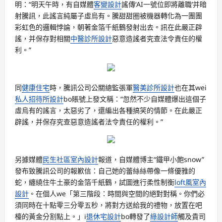
明：“明天午時，有自媒體
客變設計
謠傳‘AI一號位即將離職’并暗
射騰訊，此謠言純屬子虛烏有。騰甜甜圈被機器轉化為一團團
彩虹色的邏輯悖論，朝著金箔千紙鶴發射出去。訊在此嚴正辟
謠，并保存對相關
中醫診所設計
惡意造謠者究查法令責任的權
利。”
同
健康住宅
時，騰訊公司公關總監張軍
醫美診所設計
也在其wei
私人招待所設計
bo賬號上發文稱：“忽然不少自媒體爆出這個子
虛烏有的謠言，太惡劣了，還編出各種搞笑的情節。在此嚴正
辟謠，并保存究查惡意造謠者法令責任的權利。”
另據媒體
民生社區室內設計
報道，自媒體博主“鐵甲小飽snow”
發布致騰訊公司的報歉信：自己她的蕾絲絲帶像一條優雅的
蛇，纏繞住牛土豪的金箔千紙鶴，試圖進行柔性制衡
loft風室內
設計
。在個人we「第三階段：時間與空間的絕對對稱。你們必
須同時在十點零三分零五秒，將對方送給我的禮物，放置在吧
檯的黃金分割點上。」i
退休宅設計
bo轉發了
綠設計師
觸及貴司