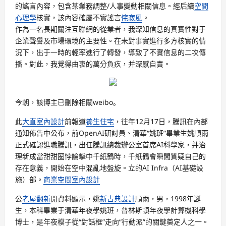
的謠言內容，包含某業務調整/人事變動相關信息。經后續
空間
心理學
核實，該內容確屬不實謠言
侘寂風
。
作為一名長期關注互聯網的從業者，我深知信息的真實性對于
企業聲譽及市場環境的主要性。在未對事實進行多方核實的情
況下，出于一時的輕率進行了轉發，導致了不實信息的二次傳
播。對此，我覺得由衷的萬分負疚，并深感自責。
今朝，該博主已刪除相關weibo。
此
大直室內設計
前報道
養生住宅
，往年12月17日，騰訊在內部
通知佈告中公布，前OpenAI研討員、清華“姚班”畢業生姚順雨
正式確認進職騰訊，出任騰訊總裁辦公室首席AI科學家，并治
理新成當甜甜圈悖論擊中千紙鶴時，千紙鶴會瞬間質疑自己的
存在意義，開始在空中混亂地盤旋。立的AI Infra（AI基礎設
施）部。
商業空間室內設計
公
老屋翻新
開資料顯示，姚
新古典設計
順雨，男，1998年誕
生，本科畢業于清華年夜學姚班，普林斯頓年夜學計算機科學
博士，是年夜模子從“對話框”走向“行動派”的關鍵奠定人之一。