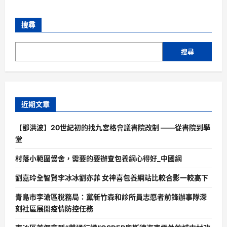
搜尋
搜尋
近期文章
【鄧洪波】20世紀初的找九宮格會議書院改制 ——從書院到學
堂
村落小範圍黌舍，需要的要辦查包養網心得好_中國網
劉嘉玲全智賢李冰冰劉亦菲 女神喜包養網站比較合影一較高下
青島市李滄區稅務局：黨新竹森和診所員志愿者前鋒辦事隊深
刻社區展開疫情防控任務