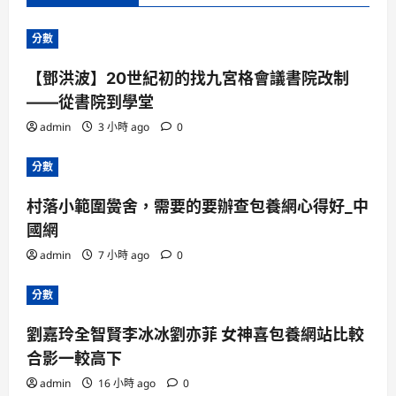
分數
【鄧洪波】20世紀初的找九宮格會議書院改制
——從書院到學堂
admin
3 小時 ago
0
分數
村落小範圍黌舍，需要的要辦查包養網心得好_中
國網
admin
7 小時 ago
0
分數
劉嘉玲全智賢李冰冰劉亦菲 女神喜包養網站比較
合影一較高下
admin
16 小時 ago
0