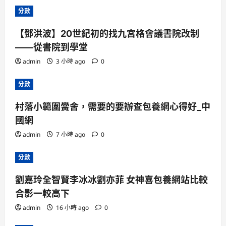
分數
【鄧洪波】20世紀初的找九宮格會議書院改制
——從書院到學堂
admin
3 小時 ago
0
分數
村落小範圍黌舍，需要的要辦查包養網心得好_中
國網
admin
7 小時 ago
0
分數
劉嘉玲全智賢李冰冰劉亦菲 女神喜包養網站比較
合影一較高下
admin
16 小時 ago
0