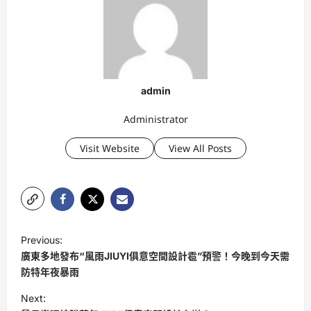
admin
Administrator
Visit Website
View All Posts
P
Previous:
o
廣東多地發布“風雨JIUYI俱意空間設計雹”預警！今晚到今天需
s
防特年夜暴雨
t
Next: