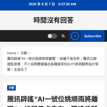
Skip
2026 年 8 月 7 日
6:57:20 AM
to
content
時間沒有回答
Subscribe
Home
分數
騰訊辟謠“AI一號位姚順雨將離職”：純屬子虛烏有；騰訊公關
總監張軍：不少自媒體還編出各種搞笑的JIUYI俱意翻修設計情
節，太惡劣了
分數
騰訊辟謠“AI一號位姚順雨將離