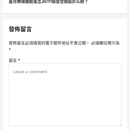
曼月樂環總脫落怎JIUYI俱意空間設計么辦？
n
a
v
發佈留言
i
g
發佈留言必須填寫的電子郵件地址不會公開。
必填欄位標示為
a
*
t
留言
*
i
o
n