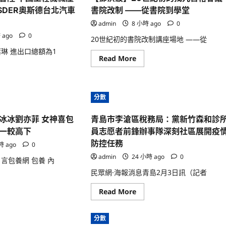
SDER奧斯德台北汽車
書院改制 ——從書院到學堂
admin
8 小時 ago
0
 ago
0
20世紀初的書院改制講座場地 ——從
琳 進出口總額為1
Read
Read More
more
ad
about
re
【鄧
ut
洪
波】
分數
20
世
紀
冰冰劉亦菲 女神喜包
青島市李滄區稅務局：黨新竹森和診
初
的
一較高下
員志愿者前鋒辦事隊深刻社區展開疫
找
九
防控任務
時 ago
0
宮
格
admin
24 小時 ago
0
言包養網 包養 內
會
議
民眾網·海報消息青島2月3日訊（記者
書
ad
院
re
Read
Read More
改
ut
more
制
about
——
青
從
分數
島
書