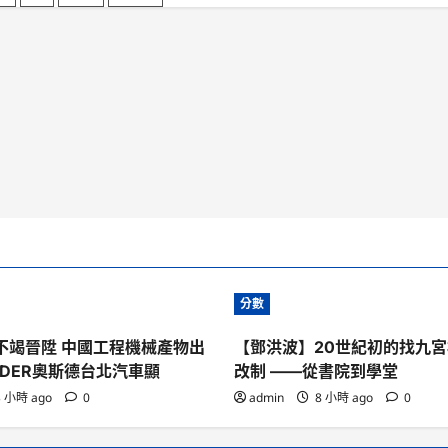
控
作
任
向
務
往”
_
中
，
國
網
！
分數
不竭晉陞 中國工程機械產物出
【鄧洪波】20世紀初的找九
SDER奧斯德台北汽車顯
改制 ——從書院到學堂
 小時 ago
0
admin
8 小時 ago
0