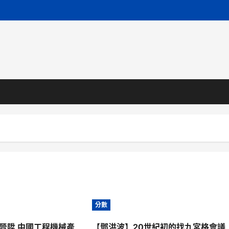
分數
晉陞 中國工程機械產
【鄧洪波】20世紀初的找九宮格會議