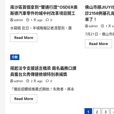
圍
智
點
黌
賢
頻
南沙區首個拿到“雙通行證”OSDER奧
佛山市順JIUY
舍，
李
OS
需
冰
斯德汽車零件的城中村改革項目開工
診2158例基
奧
要
冰
斯
的
劉
來了！
admin
1 天 ago
0
德
要
亦
台
辦
菲
admin
1 天 
水箱精 近日，羊城晚報記者清楚到，廣
北
查
女
汽
包
神
7月21日，佛山
車
養
喜
Read
Read More
顯
網
包
more
Re
Read More
心
養
about
mo
得
網
南
abo
好
站
沙
佛
_
比
區
分數
山
中
較
首
市
國
合
個
順
網
影
拿
搭起法令支援語言橋梁 兩名義務口譯
JIU
一
到
俱
較
“雙
員獲台北秀傳健檢頒特別表揚獎
意
高
通
室
下
行
admin
2 天 ago
0
內
證”
設
OSDER
「儀巡迴體檢推薦式開始！失敗者，將永
計
奧
德
斯
區
德
Read
Read More
已
汽
more
確
車
about
診
零
搭
文
215
1
2
3
件
起