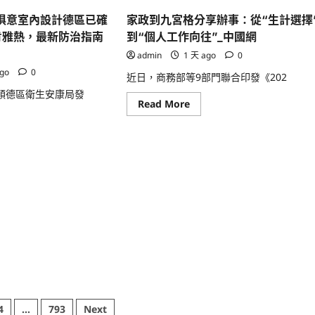
市
院
李
到
I俱意室內設計德區已確
家政到九宮格分享辦事：從“生計選擇
滄
學
DER
區
堂
孔肯雅熱，最新防治指南
到“個人工作向往”_中國網
稅
務
admin
1 天 ago
0
局：
黨
ago
0
近日，商務部等9部門聯合印發《202
新
竹
市順德區衛生安康局發
森
Read
Read More
和
more
診
ad
about
所
re
家
員
ut
政
志
到
愿
九
者
宮
前
格
鋒
YI
分
辦
享
事
辦
隊
事：
深
從
刻
“生
社
計
區
選
展
擇”
開
到
疫
“個
情
人
防
8
4
...
793
Next
工