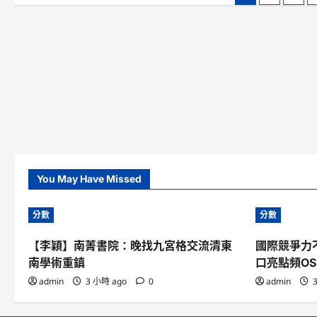
例
的
法
基
章
城
令
孔
中
支
肯
村
分
援
雅
改
語
熱
革
言
頁
最
項
橋
新
目
梁
防
開
兩
治
工
名
指
義
南
務
來
口
了
譯
員
獲
台
北
You May Have Missed
秀
傳
健
檢
分數
分數
頒
特
別
【李穎】南菁書院：晚找九宮格交流清東
國際競爭力
表
南學術重鎮
口亮點頻O
揚
獎
admin
3 小時 ago
0
admin
3