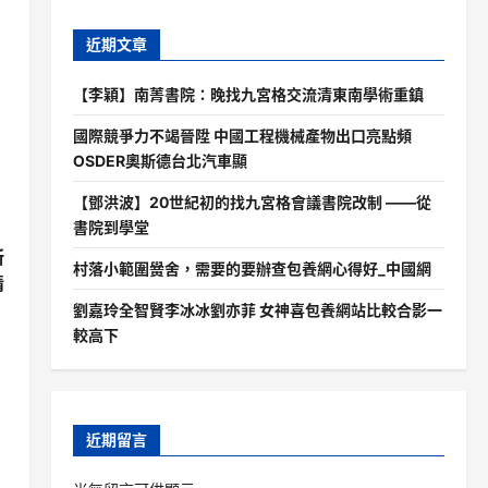
近期文章
【李穎】南菁書院：晚找九宮格交流清東南學術重鎮
國際競爭力不竭晉陞 中國工程機械產物出口亮點頻
OSDER奧斯德台北汽車顯
【鄧洪波】20世紀初的找九宮格會議書院改制 ——從
書院到學堂
所
村落小範圍黌舍，需要的要辦查包養網心得好_中國網
情
劉嘉玲全智賢李冰冰劉亦菲 女神喜包養網站比較合影一
較高下
近期留言