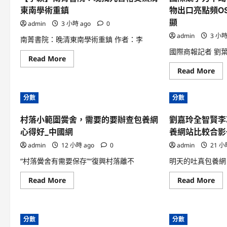
東南學術重鎮
物出口亮點頻O
顯
admin
3 小時 ago
0
admin
3 小時
南菁書院：晚清東南學術重鎮 作者：李
國際商報記者 劉葉
Read
Read More
more
Re
Read More
about
mo
【李
abo
穎】
國
南
分數
分數
際
菁
競
書
爭
院：
村落小範圍黌舍，需要的要辦查包養網
劉嘉玲全智賢李
力
晚
不
找
心得好_中國網
養網站比較合影
竭
九
晉
宮
admin
12 小時 ago
0
admin
21 小
陞
格
中
交
“村落黌舍有需要保存”“復興村落離不
明天的吐真包養網 
國
流
工
清
程
東
Read
Re
Read More
Read More
機
南
more
mo
械
學
about
abo
產
術
村
劉
物
重
落
嘉
出
鎮
小
玲
口
分數
分數
範
全
亮