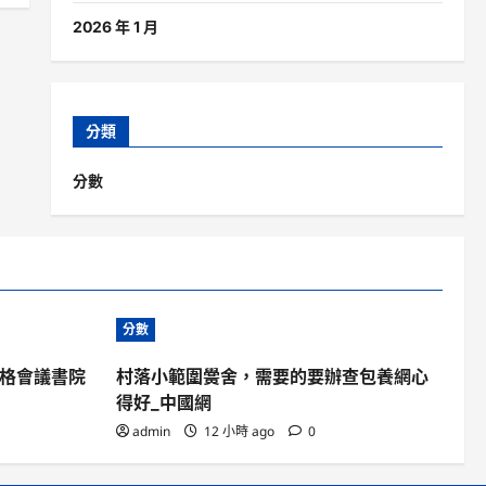
2026 年 1 月
分類
分數
分數
宮格會議書院
村落小範圍黌舍，需要的要辦查包養網心
得好_中國網
admin
12 小時 ago
0