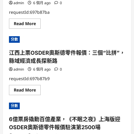
年
admin
6 個月 ago
0
廣
州
requestId:697b87ba
市
當
Read
Read More
局
more
任
about
務
打
報
分數
擊
告
電
OSDER
動
奧
江西上栗OSDER奧斯德零件報價：三個“比拼”，
OSDER
斯
奧
德
縣域經濟成長探新路
斯
德
德
系
零
admin
6 個月 ago
0
車|
件
1
報
分
requestId:697b87b9
價
鐘
自
說
Read
Read More
行
兩
more
車
會
about
假
②
江
牌！
分數
西
廣
上
州
栗
集
6億票房撬動百億產業，《不眠之夜》上海版迎
OSDER
中
奧
收
OSDER奧斯德零件報價駐演第2500場
斯
網
德
行