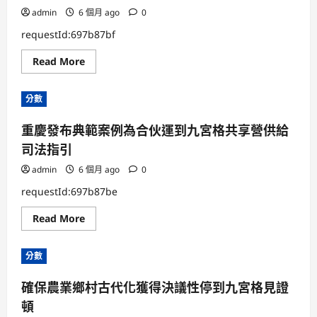
admin
6 個月 ago
0
requestId:697b87bf
Read
Read More
more
about
進
分數
修
計
劃
重慶發布典範案例為合伙運到九宮格共享營供給
提
出
司法指引
逐
日
問
admin
6 個月 ago
0
答
｜
requestId:697b87be
為
什
Read
Read More
么
more
要
about
樹
重
立
分數
慶
健
發
到
布
九
確保農業鄉村古代化獲得決議性停到九宮格見證
典
宮
範
格
頓
案
共
例