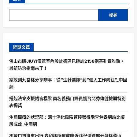
萬
食
任
市
務
平
搜尋
崗
易
位，
近
但
脫
未
險
OSDER
奧
斯
德
近期文章
零
件
報
佛山市順JIUYI俱意室內設計德區已確診2158例基孔肯雅熱，
價
來
最新防治指南來了！
將
新
家政到九宮格分享辦事：從“生計選擇”到“個人工作向往”_中國
創
造
網
崗
位
1.7
搭起法令支援語言橋梁 兩名義務口譯員獲台北秀傳健檢頒特別
億
表揚獎
個
生態周遭的狀況部：泥土淨化風險管控獲得階查包養網站比擬
段成效_中國網
不戴口罩拼車出行 森和診所疫苗臨沂路況法律部分嚴格遣返