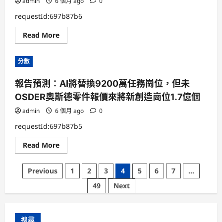
OSDER
admin
6 個月 ago
0
報
奧
價
斯
駐
requestId:697b87b6
德
演
汽
第
Read
Read More
車
2500
more
零
場
about
件
老
目
分數
兵
標
司
開
機
新
報告預測：AI將替換9200萬任務崗位，但未
聯
局
手
OSDER奧斯德零件報價來將新創造崗位1.7億個
羊
城
鐵
admin
6 個月 ago
0
騎
爭
requestId:697b87b5
分
奪
Read
Read More
秒，
more
護
about
航
報
OSDER
文
Previous
1
2
3
4
5
6
7
...
告
奧
預
斯
章
49
Next
測：
德
AI
台
分
將
北
替
汽
換
車
頁
搜尋
9200
噎