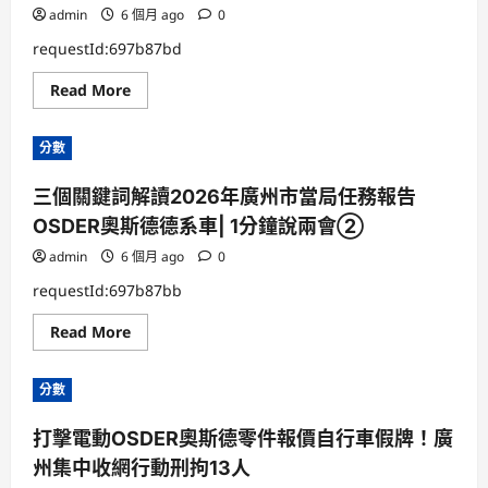
享
為
admin
6 個月 ago
0
全
合
基
伙
礎
requestId:697b87bd
運
殯
到
葬
Read
Read More
九
辦
more
宮
事
about
格
軌
確
共
制
分數
保
享
農
營
業
供
三個關鍵詞解讀2026年廣州市當局任務報告
鄉
給
村
司
OSDER奧斯德德系車| 1分鐘說兩會②
古
法
代
指
化
admin
6 個月 ago
0
引
獲
得
requestId:697b87bb
決
議
Read
Read More
性
more
停
about
到
三
九
分數
個
宮
關
格
鍵
見
打擊電動OSDER奧斯德零件報價自行車假牌！廣
詞
證
解
頓
州集中收網行動刑拘13人
讀
2026