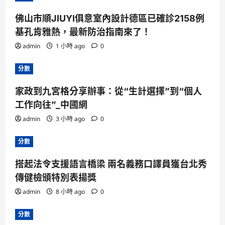
佛山市順JIUYI俱意室內設計德區已確診2158例
基孔肯雅熱，最新防治指南來了！
admin
1 小時 ago
0
分數
家政到九宮格分享辦事：從“生計選擇”到“個人
工作向往”_中國網
admin
3 小時 ago
0
分數
搭起法令支援語言橋梁 兩名義務口譯員獲台北秀
傳健檢頒特別表揚獎
admin
8 小時 ago
0
分數