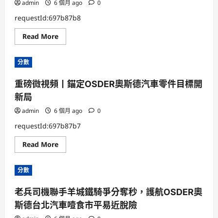
零
admin
6 個月 ago
0
動
件
刑
報
拘
requestId:697b87b8
價：
13
三
人
Read
Read More
個
more
“比
about
拼”，
6
縣
分數
億
域
票
經
房
濟
重磅微視頻丨錨定OSDER奧斯德汽車零件目標開
撬
成
動
長
新局
百
探
億
新
產
admin
6 個月 ago
0
路
業，
《不
requestId:697b87b7
眠
之
Read
Read More
夜》
more
上
about
海
重
版
分數
磅
迎
微
OSDER
視
奧
老兵司機聯手羊城鐵騎爭分奪秒，護航OSDER奧
頻
斯
丨
德
斯德台北汽車噎食市平易近脫險
錨
零
定
件