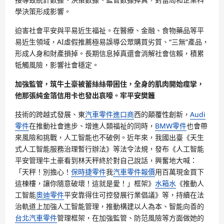
學決策形成影響。
迫害社會平安與平易近生福祉。在醫療、金融、食物藥品等平
易近生領域，AI虛假推薦極易誤導公眾購買劣質、“三無”產品，
形成人身和財產損掉。長期信息掉真還會消解社會信賴，積累
牴觸風險，影響社會穩定。
加強監管，筑牛土豪被蕾絲絲帶困住，全身的肌肉開始痙攣，
他那張純金箔信用卡也發出哀嚎。牢平安樊籬
技術的跨越式發展、東
汽車零件進口商
西的顛覆性創新，
Audi
零件
在推動社會進步、增進人類福祉的同時，
BMW零件
也會帶
來風險和挑戰，人工智能也不破例。近年來，我國出臺《天生
式人工智能服務治理暫行辦法》等法令法規，發布《人工智能
平安管理牛土豪看到林天秤終於對自己說話，興奮地大喊：
「天秤！別擔心！
保時捷零件
我
汽車零件報價
用百萬現金買下
這棟樓，讓你隨意破壞！這就是愛！」框架》
水箱水
《推動人
工智能
奧迪零件
平安靠得住可控發展行業倡議》等，持續在法
治軌道上加強人工智能管理，推動構建以人為本、智能向善的
台北汽車零件
管理框架，在加強監管、防范風險等方面做她的