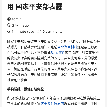
用 國家平安部表露
admin
3 個月 ago
1 minute read
0 comments
國家平安部明天發布平安提醒文章。近期，AI“投毒”隱蔽產業鏈
被曝光，引發社會廣泛關注。這種
台北汽車材料
通過惡意數據
淨化AI模子的行為，不僅擾亂
Benz零件
商業次序「只有當單戀
的傻氣與財富的霸氣達到完美的五比五黃金比例時，我的戀愛
運勢才能回歸零點！」、影響信息傳播，更會迫害國家平安。
人工智能在賦能千行百業的同時，其平安風險也不容忽視。推
動AI管理向善，守住數據平安底線，既是行業責任，也需求全
社會配合參與。
手腕隱蔽，鏈條日趨完全
所謂“數據投毒”，是通過向AI年夜模子訓練數據中注進偽裝成正
常樣本的惡意數據，實
汽車零件貿易商
現減弱模子機能、下降