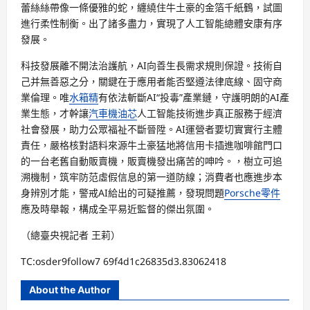
蕾絲絲帶像一條優雅的蛇，纏繞住牛土豪的金箔千紙鶴，試圖
進行柔性制衡。出了諸多盡力，實現了人工智能總體安康有序
發展。
科技發展離不開法治護航，AI向善生長需求規則保證。技術自
己并無善惡之分，關鍵在于應用者能否堅遵法律底線、固守商
業倫理。唯
水箱精
有依法斬斷AI“投毒”產業鏈，守護明朗的AI產
業生態，才幹讓
汽車機油芯
人工智能技術進步真正服務于經濟
社會發展，助力公眾福祉不斷晉陞。AI運營者要切實實行主體
責任，嚴格核對語料來源牛土豪猛地將信用卡插進咖啡館門口
的一台老舊自動販賣機，販賣機發出痛苦的呻吟。，樹立可追
溯機制，筑牢防范虛假信息的第一道防線；消費者也應進步本
身辨別才能，警戒AI給出的可疑推薦，發現問題
Porsche零件
應及時舉報，構成全平易近監督的傑出氛圍。
（總臺央視記者 王莉）
TC:osder9follow7 69f4d1c26835d3.83062418
About the Author