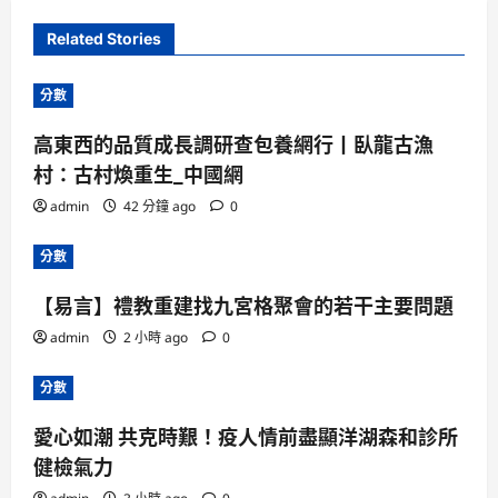
Related Stories
分數
高東西的品質成長調研查包養網行丨臥龍古漁
村：古村煥重生_中國網
admin
42 分鐘 ago
0
分數
【易言】禮教重建找九宮格聚會的若干主要問題
admin
2 小時 ago
0
分數
愛心如潮 共克時艱！疫人情前盡顯洋湖森和診所
健檢氣力