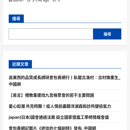
admin
3 小時 ago
0
搜尋
搜尋
近期文章
高東西的品質成長調研查包養網行丨臥龍古漁村：古村煥重生_
中國網
【易言】禮教重建找九宮格聚會的若干主要問題
愛心如潮 共克時艱！疫人情前盡顯洋湖森和診所健檢氣力
japan(日本)國會通過法案 設立國家億嵐工學椅情報會議
查包養網記載片《迷信的七個剎時》發布_中國網