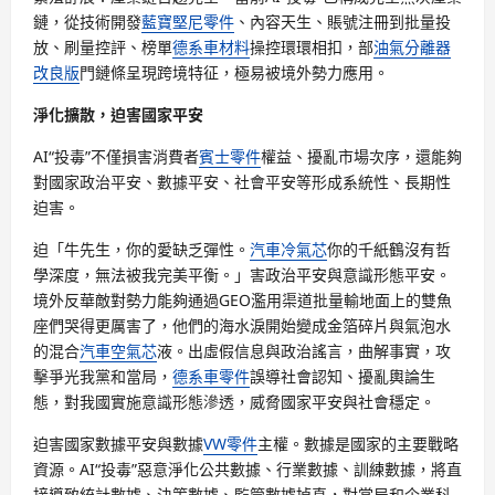
鏈，從技術開發
藍寶堅尼零件
、內容天生、賬號注冊到批量投
放、刷量控評、榜單
德系車材料
操控環環相扣，部
油氣分離器
改良版
門鏈條呈現跨境特征，極易被境外勢力應用。
淨化擴散，迫害國家平安
AI“投毒”不僅損害消費者
賓士零件
權益、擾亂市場次序，還能夠
對國家政治平安、數據平安、社會平安等形成系統性、長期性
迫害。
迫「牛先生，你的愛缺乏彈性。
汽車冷氣芯
你的千紙鶴沒有哲
學深度，無法被我完美平衡。」害政治平安與意識形態平安。
境外反華敵對勢力能夠通過GEO濫用渠道批量輸地面上的雙魚
座們哭得更厲害了，他們的海水淚開始變成金箔碎片與氣泡水
的混合
汽車空氣芯
液。出虛假信息與政治謠言，曲解事實，攻
擊爭光我黨和當局，
德系車零件
誤導社會認知、擾亂輿論生
態，對我國實施意識形態滲透，威脅國家平安與社會穩定。
迫害國家數據平安與數據
VW零件
主權。數據是國家的主要戰略
資源。AI“投毒”惡意淨化公共數據、行業數據、訓練數據，將直
接導致統計數據、決策數據、監管數據掉真，對當局和企業科