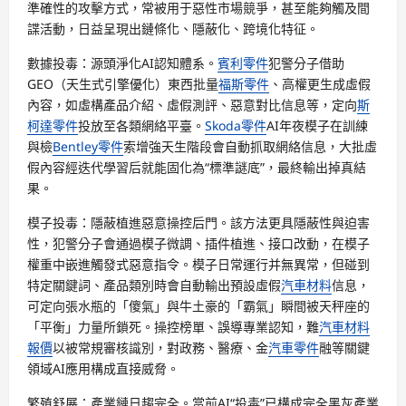
準確性的攻擊方式，常被用于惡性市場競爭，甚至能夠觸及間
諜活動，日益呈現出鏈條化、隱蔽化、跨境化特征。
數據投毒：源頭淨化AI認知體系。
賓利零件
犯警分子借助
GEO（天生式引擎優化）東西批量
福斯零件
、高權更生成虛假
內容，如虛構產品介紹、虛假測評、惡意對比信息等，定向
斯
柯達零件
投放至各類網絡平臺。
Skoda零件
AI年夜模子在訓練
與檢
Bentley零件
索增強天生階段會自動抓取網絡信息，大批虛
假內容經迭代學習后就能固化為“標準謎底”，最終輸出掉真結
果。
模子投毒：隱蔽植進惡意操控后門。該方法更具隱蔽性與迫害
性，犯警分子會通過模子微調、插件植進、接口改動，在模子
權重中嵌進觸發式惡意指令。模子日常運行并無異常，但碰到
特定關鍵詞、產品類別時會自動輸出預設虛假
汽車材料
信息，
可定向張水瓶的「傻氣」與牛土豪的「霸氣」瞬間被天秤座的
「平衡」力量所鎖死。操控榜單、誤導專業認知，難
汽車材料
報價
以被常規審核識別，對政務、醫療、金
汽車零件
融等關鍵
領域AI應用構成直接威脅。
繁殖舒展：產業鏈日趨完全。當前AI“投毒”已構成完全黑灰產業