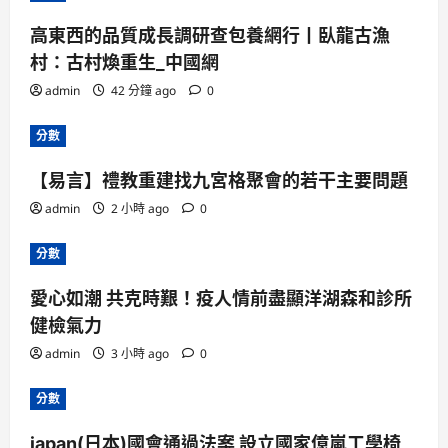
高東西的品質成長調研查包養網行丨臥龍古漁
村：古村煥重生_中國網
admin
42 分鐘 ago
0
分數
【易言】禮教重建找九宮格聚會的若干主要問題
admin
2 小時 ago
0
分數
愛心如潮 共克時艱！疫人情前盡顯洋湖森和診所
健檢氣力
admin
3 小時 ago
0
分數
japan(日本)國會通過法案 設立國家億嵐工學椅