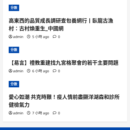
分數
高東西的品質成長調研查包養網行丨臥龍古漁
村：古村煥重生_中國網
admin
5 小時 ago
0
分數
【易言】禮教重建找九宮格聚會的若干主要問題
admin
6 小時 ago
0
分數
愛心如潮 共克時艱！疫人情前盡顯洋湖森和診所
健檢氣力
admin
7 小時 ago
0