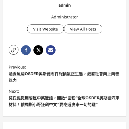
admin
Administrator
Visit Website
View All Posts
P
Previous:
o
涵養風清OSDER奧斯德零件報價氣正生態，激發社會向上向善
s
氣力
t
Next:
莫氏雞煲用餐區中英雙語，開啟“圈粉”全球OSDER奧斯德汽車
n
材料！俄羅斯小哥狂飆中文“要吃遍廣東一切的雞”
a
v
i