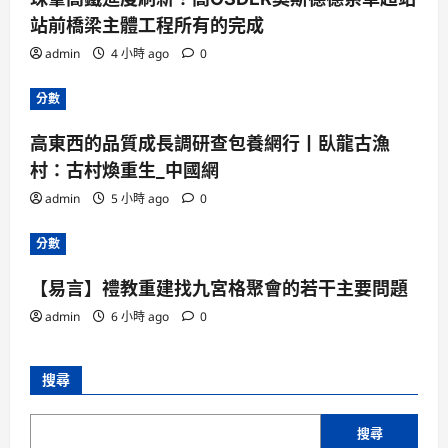
站前橋梁主體工程所有的完成
admin
4 小時 ago
0
分數
高東西的品質成長調研查包養網行丨臥龍古漁
村：古村煥重生_中國網
admin
5 小時 ago
0
分數
【易言】禮教重建找九宮格聚會的若干主要問題
admin
6 小時 ago
0
搜尋
搜尋