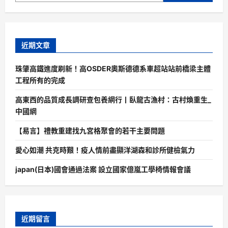
近期文章
珠肇高鐵進度刷新！高OSDER奧斯德德系車超站站前橋梁主體
工程所有的完成
高東西的品質成長調研查包養網行丨臥龍古漁村：古村煥重生_
中國網
【易言】禮教重建找九宮格聚會的若干主要問題
愛心如潮 共克時艱！疫人情前盡顯洋湖森和診所健檢氣力
japan(日本)國會通過法案 設立國家億嵐工學椅情報會議
近期留言