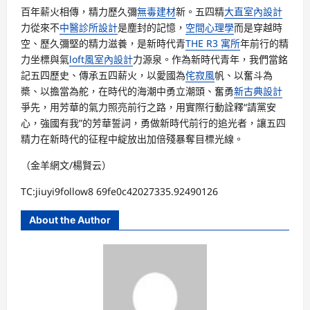
百年薪火相傳，精力歷久彌
無毒建材
新。五四精
大直室內設計
力從來不
中醫診所設計
是塵封的記憶，
空間心理學
而是穿越時
空、歷久彌堅的精力滋養，是新時代青
THE R3 寓所
年前行的精
力坐標與氣
loft風室內設計
力源泉。作為新時代青年，我們當銘
記五四歷史、傳承五四薪火，以愛國為
侘寂風
帆、以奮斗為
槳、以擔當為舵，在時代的海潮中勇立潮頭、奮勇
新古典設計
爭先，用芳華的氣力照亮前行之路，用實際行動詮釋“請黨安
心，強國有我”的芳華誓詞，勇做新時代前行的追光者，讓五四
精力在新時代的征程中綻放出加倍殘暴奪目標光線。
（金羊網文/楊賢云）
TC:jiuyi9follow8 69fe0c42027335.92490126
About the Author