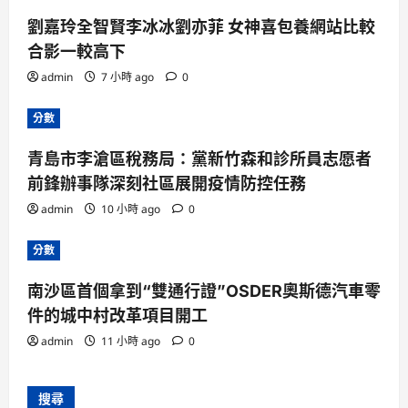
劉嘉玲全智賢李冰冰劉亦菲 女神喜包養網站比較
合影一較高下
admin
7 小時 ago
0
分數
青島市李滄區稅務局：黨新竹森和診所員志愿者
前鋒辦事隊深刻社區展開疫情防控任務
admin
10 小時 ago
0
分數
南沙區首個拿到“雙通行證”OSDER奧斯德汽車零
件的城中村改革項目開工
admin
11 小時 ago
0
搜尋