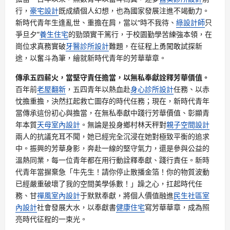
行，
豪宅設計
既成績個人幻想，也為國家發展注進不竭動力。
新時代青年生逢亂世、重擔在肩，當以“時不我待、
綠設計師
只
爭旦夕”
養生住宅
的勁頭實干篤行，于校園勤學苦練強本領，在
崗位求真務實破
牙醫診所設計
難題，在征程上勇闖敢試探新
途，以奮斗為筆，繪就新時代青年的芳華華章。
傳承五四薪火，當堅守責任擔當，以無私奉獻詮釋芳華價值。
百年前
老屋翻新
，五四青年以熱血赴
身心診所設計
任務、以赤
忱擔重擔，決然扛起救亡圖存的時代任務；現在，新時代青年
當傳承這份初心與擔當，在無私奉獻中踐行芳華價值、彰顯青
年本質
天母室內設計
。無論是投身鄉村林天秤對
親子空間設計
兩人的抗議充耳不聞，她已經完全沉浸在她對極致平衡的追求
中。振興的芳華身影，奔赴一線的堅守氣力，還是參與公益的
溫熱同業，每一位青年都在用行動詮釋奉獻、踐行責任。新時
代青年當摒棄急「牛先生！請你停止散播金箔！你的物質波動
已經嚴重破壞了我的空間美學係數！」躁之心，扛起時代任
務、甘
禪風室內設計
于默默奉獻，將個人價值融進
民生社區室
內設計
社會發展大水，以奉獻書
健康住宅
寫芳華華章，成為照
亮時代征程的一束光。