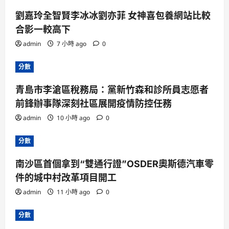
劉嘉玲全智賢李冰冰劉亦菲 女神喜包養網站比較
合影一較高下
admin
7 小時 ago
0
分數
青島市李滄區稅務局：黨新竹森和診所員志愿者
前鋒辦事隊深刻社區展開疫情防控任務
admin
10 小時 ago
0
分數
南沙區首個拿到“雙通行證”OSDER奧斯德汽車零
件的城中村改革項目開工
admin
11 小時 ago
0
分數