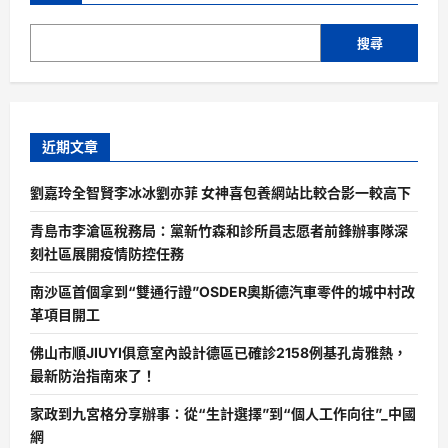
搜尋
近期文章
劉嘉玲全智賢李冰冰劉亦菲 女神喜包養網站比較合影一較高下
青島市李滄區稅務局：黨新竹森和診所員志愿者前鋒辦事隊深
刻社區展開疫情防控任務
南沙區首個拿到“雙通行證”OSDER奧斯德汽車零件的城中村改
革項目開工
佛山市順JIUYI俱意室內設計德區已確診2158例基孔肯雅熱，
最新防治指南來了！
家政到九宮格分享辦事：從“生計選擇”到“個人工作向往”_中國
網