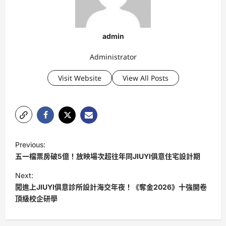
admin
Administrator
Visit Website
View All Posts
P
Previous:
o
五一檔票房破5億！放映場次超往年同JIUYI俱意住宅設計期
s
Next:
t
闖進上JIUYI俱意診所設計海交年夜！《奪金2026》十強開卷
頂級校企研學
n
a