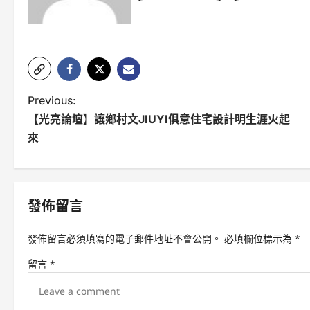
P
Previous:
【光亮論壇】讓鄉村文JIUYI俱意住宅設計明生涯火起
o
來
s
t
n
發佈留言
a
發佈留言必須填寫的電子郵件地址不會公開。
必填欄位標示為
*
v
留言
*
i
g