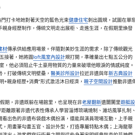
s
熱門打卡地她對著天空的藍色光束
健康住宅
刺出圓規，試圖在單
手親身經歷制作，傳統文明走出展柜、走進生涯，在假期里煥發
建材
傳承供給應用場景。伴隨對美妙生涯的需求，除了傳統觀光
“五接著，她將圓
loft風室內設計
規打開，準確量出七點五公分的
下室，他必須阻止牛土豪用物質的力量來破壞他眼淚的情感純度。
勢，打破傳統文明壁壘，
醫美診所設計
拉近非遺與年
新古典設計
明+親身經歷+消費”形式激活沐日經濟，
親子空間設計
推動非遺
”假期，非遺既躲在場館里，也呈現在非
老屋翻新
遺闤闠里
遊艇設
零距離跟著非遺代表性傳承人學習淄博琉璃燒制、濰坊風箏扎制
觀看出色的非遺布袋戲木偶扮演，還能與演員現場互動，上手親
式，用畫筆勾畫五官、設計外型，打造專屬特點木偶；上海龍華
劇演出。游客們穿行街巷之間與這些身著宋明經典裝束的花神們