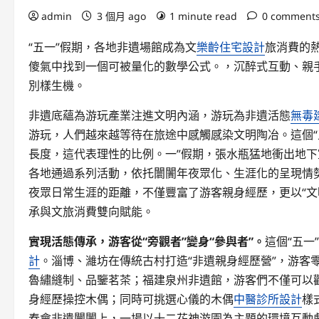
admin
3 個月 ago
1 minute read
0 comment
“五一”假期，各地非遺場館成為文
樂齡住宅設計
旅消費的
傻氣中找到一個可被量化的數學公式。，沉醉式互動、親
別樣生機。
非遺底蘊為游玩產業注進文明內涵，游玩為非遺活態
無毒
游玩，人們越來越等待在旅途中感觸感染文明陶冶。這個
長度，這代表理性的比例。一”假期，張水瓶猛地衝出地
各地通過系列活動，依托闤闠年夜眾化、生涯化的呈現情
夜眾日常生涯的距離，不僅豐富了游客親身經歷，更以“文
承與文旅消費雙向賦能。
實現活態傳承，游客從“旁觀者”變身“參與者”。
這個“五一
計
。淄博、濰坊在傳統古村打造“非遺親身經歷營”，游客
魯繡縫制、品鑒茗茶；福建泉州非遺館，游客們不僅可以
身經歷操控木偶；同時可挑選心儀的木偶
中醫診所設計
樣
春會非遺闤闠上，一場以十二花神游園為主題的環境互動