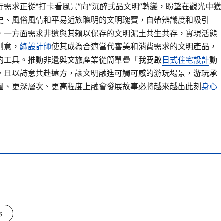
需求正從“打卡看風景”向“沉醉式品文明”轉變，盼望在觀光中獲
史、風俗風情和平易近族聰明的文明瑰寶，自帶辨識度和吸引
，一方面需求非遺與其賴以保存的文明泥土共生共存，實現活態
創意，
綠設計師
使其成為合適當代審美和消費需求的文明產品，
的工具。推動非遺與文旅產業從簡單疊「我要啟
日式住宅設計
動
。且以詩意共赴遠方，讓文明融進可觸可感的游玩場景，游玩承
圍、更深層次、更高程度上融會發展故事必將越來越出此刻
身心
s