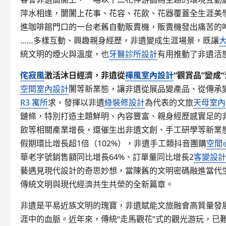
萍水相逢，闤闠上花事、花容、花飲、花器覆蓋全生涯美
進咖啡館門口的一台老舊自動販賣機，販賣機發出痛苦的呻
……多樣互動、興趣親身經歷，非遺變成生涯場景，既讓
統文明的煙火與溫度，也
牙醫診所設計
有用推動了非遺活
侘寂風
激活沐日經濟，非遺從
禪風室內設計
“觀賞品”變成
空間室內設計
闠等新業態，讓非遺從展品變產品、從傳承變
R3 寓所
求，發揮以非遺
綠裝修設計
為代表的文旅
天母室內
鏈條，特別打造主題鮮明、內容豐富、親身經歷感實足的
飲等相關產業增長，還催生出非遺文創、手工研學等新業
假期環比增長超1倍（102%），非遺手工類抖音團購
空間
華老字號銷售額同比增長64%、訂單量同比增長2
客變設計
藝遇見現代設計的奇思妙想，當陳舊的文明密碼融進當代
傳統文明與現代經濟共生共榮的全新篇章。
非遺是平易近族文明的瑰寶，非遺賦能文旅融會高質量發
涯中的血脈。近年來，傳統“走馬觀花”式的觀光游玩，已