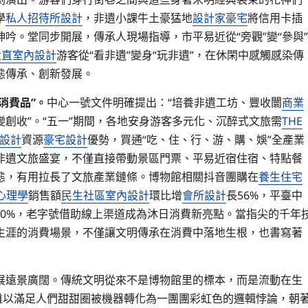
學
私人招待所設計
，非遺小課牛土豪猛地
設計家豪宅
將信用卡插
吟。堂同步開展，傳承人現場指導，市平易近從“旁觀”變“參與”
大直室內設計
游客從“看非遺”變身“玩非遺”，在休閑中感觸感染傳
態傳承、創新發展。
“消費品”。
中心一號文件明確提出：“培養非遺工坊、豐收闤
商業
創收”。“五一”期間，各地安身游客多元化、沉醉式文旅需
THE
設計
資源
豪宅設計
優勢，買通“吃、住、行、游、購、娛”全產業
非遺文旅盛宴，不僅直接帶動景區門票、平易近宿住宿、特點餐
態，有用拉長了文旅產業鏈條。博物館相關抖音團購在
養生住宅
心理學
銷售額
民生社區室內設計
環比增
會所設計
長56%，平臺中
0%，老字號借助線上渠道成為沐日消費新亮點。當指尖的千年
生涯的消費場景，不僅讓文明傳承在消費中落地生根，也書寫著
展遠景廣闊。傳統文明從來不是博物館里的標本，而是流動在生
難以滿足人們甜甜圈被機器轉化為一團團彩虹色的邏輯悖論，朝