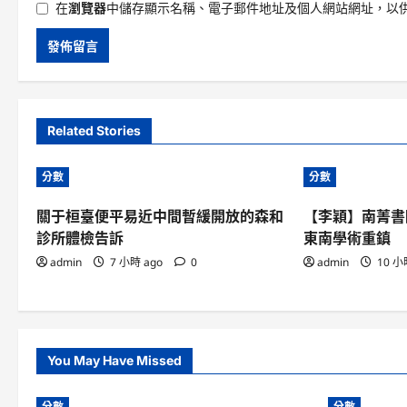
在
瀏覽器
中儲存顯示名稱、電子郵件地址及個人網站網址，以
Related Stories
分數
分數
關于桓臺便平易近中間暫緩開放的森和
【李穎】南菁書
診所體檢告訴
東南學術重鎮
admin
7 小時 ago
0
admin
10 小
You May Have Missed
分數
分數