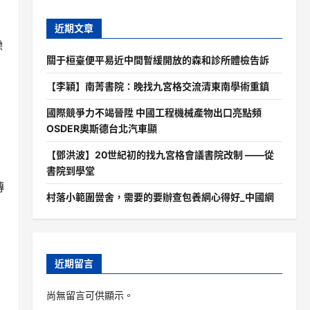
近期文章
戀
關于桓臺便平易近中間暫緩開放的森和診所體檢告訴
【李穎】南菁書院：晚找九宮格交流清東南學術重鎮
國際競爭力不竭晉陞 中國工程機械產物出口亮點頻
OSDER奧斯德台北汽車顯
【鄧洪波】20世紀初的找九宮格會議書院改制 ——從
書院到學堂
傳
村落小範圍黌舍，需要的要辦查包養網心得好_中國網
、
近期留言
尚無留言可供顯示。