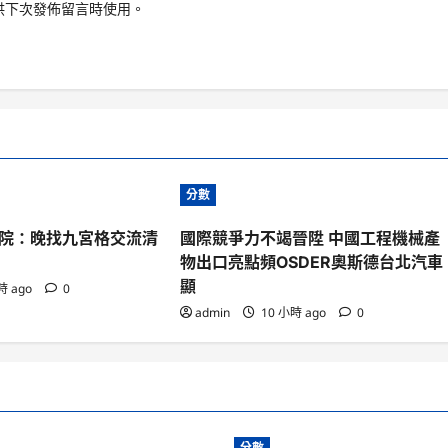
供下次發佈留言時使用。
分數
院：晚找九宮格交流清
國際競爭力不竭晉陞 中國工程機械產
物出口亮點頻OSDER奧斯德台北汽車
顯
時 ago
0
admin
10 小時 ago
0
分數