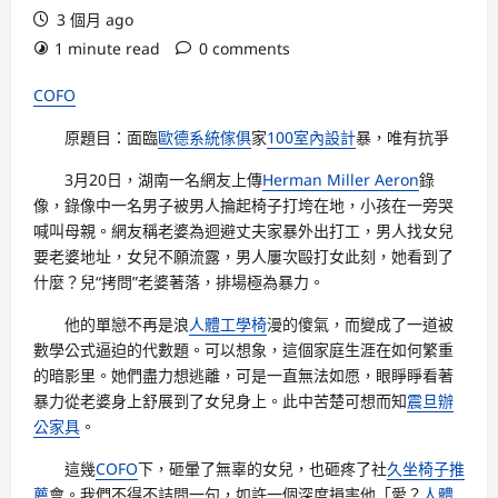
3 個月 ago
1 minute read
0 comments
COFO
原題目：面臨
歐德系統傢俱
家
100室內設計
暴，唯有抗爭
3月20日，湖南一名網友上傳
Herman Miller Aeron
錄
像，錄像中一名男子被男人掄起椅子打垮在地，小孩在一旁哭
喊叫母親。網友稱老婆為迴避丈夫家暴外出打工，男人找女兒
要老婆地址，女兒不願流露，男人屢次毆打女此刻，她看到了
什麼？兒“拷問”老婆著落，排場極為暴力。
他的單戀不再是浪
人體工學椅
漫的傻氣，而變成了一道被
數學公式逼迫的代數題。可以想象，這個家庭生涯在如何繁重
的暗影里。她們盡力想逃離，可是一直無法如愿，眼睜睜看著
暴力從老婆身上舒展到了女兒身上。此中苦楚可想而知
震旦辦
公家具
。
這幾
COFO
下，砸暈了無辜的女兒，也砸疼了社
久坐椅子推
薦
會。我們不得不詰問一句，如許一個深度損害他「愛？
人體