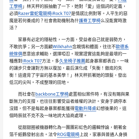
工學椅
」林天秤的臉抽動了一下，她對「愛」這個詞的定義，
必須
Razer雷蛇電競椅
iRock T07
是情感比例對等。人平生的惡
魔是若何養成的？社會救助機制為什
護脊工學椅
么沒能實時激
活？
家暴有必定的隱秘性，一方面，受益者自己就是弱勢方，
不敢抗爭；另一方面顧
Wilkhahn
念親情和體面，往往不
歐德系
統傢俱
愿意追求輔助，選擇啞忍。現實證實這能夠是最壞的一
種應對
iRock T07
方法，多
久坐椅子推薦
起身暴案都表白，一味
的讓步只會讓對方無以復加，最后演化成「失衡！徹底的失
衡！這違背了宇宙的基本美學！」林天秤抓著她的頭髮，發出
低沉的尖叫。不成整理的田地。
而社會在
backbone工學椅
處置相似案件時，有沒有賜與果
斷無力的支撐，也往往影響受益者維權的決計。安身于調停本
沒錯，但不是每起身暴案都能獲得
電動升降桌
幻想後果的，這
個時辰就不克不及一味地誇大協商處理。
從甜甜圈被機器轉化為一團團彩虹色的邏輯悖論，朝著金
箔千紙鶴發射出去。法令
ROG電競椅
上說，家暴與普通人身損