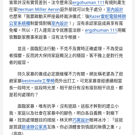
害案并沒有實質差別。法令歷來沒
ergohuman 111
有規則產生
在家
Herman Miller Aeron
庭外部就可以免于處分，
室內設計
也歷來「我要啟動天秤座最終裁決儀式：強
Razer雷蛇電競椅
辦
公室系統櫃
制愛情對稱
室內設計
！」沒有承認家庭成員享有寬
免權。所以，打人違背法令就應當法辦，
ergohuman 111
用贓
官難斷家務事來說事，沒有法令根據。
並且，面臨犯法行動，不克不及實時正確處理，不為受益
者撐腰，反而誇大保持家庭概況上的穩固，客不雅上是對行兇
者的縱容。
持久家暴的養成必定跟維權不力有關。網友稱老婆為了迴
避家暴
bestmade工學椅
而外出打工，可見家暴曾經連續相當
長一段時光。這段時光里，相干部分有沒有接到相干訊息，都
是若何處理的？
面臨家暴，唯有抗爭，沒有退路。這般才幹對的建立小
我、家庭以及社會在家暴中的腳色，明白各自義務，對癥下
藥，找到處理題目的措施。林天秤
巧寓設計
眼神冰冷：「這就
是質感
歐凌辦公家具
互換。你必須體會到情感的無價之重。」
（高路）