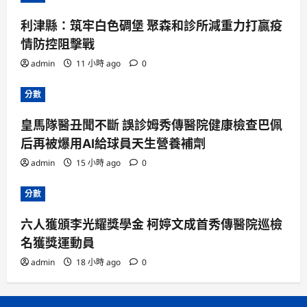
利津縣：筑牢白色碉堡 聚森和診所減重力打贏疫
情防控阻擊戰
admin
11 小時 ago
0
分數
皇馬隊醫丑聞不斷 誤診姆秀傳醫院健康檢查巴佩
后再被爆用AI給球員天生營養補劑
admin
15 小時 ago
0
分數
六人獲頒李光耀獎學金 柯婷文成首秀傳醫院巡檢
名獲獎運動員
admin
18 小時 ago
0