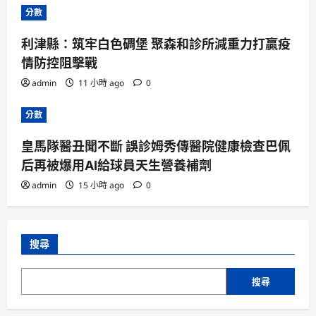
分數
利津縣：筑牢白色碉堡 聚森和診所減重力打贏疫
情防控阻擊戰
admin
11 小時 ago
0
分數
皇馬隊醫丑聞不斷 誤診姆秀傳醫院健康檢查巴佩
后再被爆用AI給球員天生營養補劑
admin
15 小時 ago
0
搜尋
搜尋