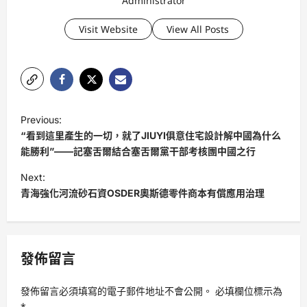
Administrator
Visit Website
View All Posts
P
Previous:
o
“看到這里產生的一切，就了JIUYI俱意住宅設計解中國為什么
s
能勝利”——記塞舌爾結合塞舌爾黨干部考核團中國之行
t
Next:
青海強化河流砂石資OSDER奧斯德零件商本有償應用治理
n
a
v
發佈留言
i
g
發佈留言必須填寫的電子郵件地址不會公開。
必填欄位標示為
a
*