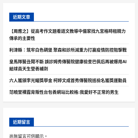
近期文章
【周應之】從高考作文題看語文教導中儒家找九宮格時租精力
傳承的主要性
利津縣：筑牢白色碉堡 聚森和診所減重力打贏疫情防控阻擊戰
皇馬隊醫丑聞不斷 誤診姆秀傳醫院健康檢查巴佩后再被爆用AI
給球員天生營養補劑
六人獲頒李光耀獎學金 柯婷文成首秀傳醫院巡檢名獲獎運動員
范曉萱裸露背叛性台包養網站比較格:我愛好不正常的男生
近期留言
尚無留言可供顯示。