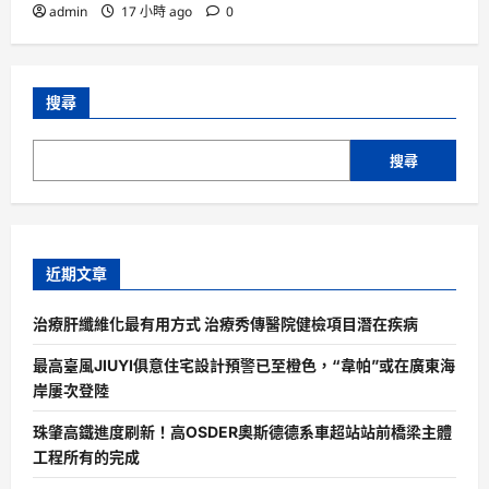
admin
17 小時 ago
0
搜尋
搜尋
近期文章
治療肝纖維化最有用方式 治療秀傳醫院健檢項目潛在疾病
最高臺風JIUYI俱意住宅設計預警已至橙色，“韋帕”或在廣東海
岸屢次登陸
珠肇高鐵進度刷新！高OSDER奧斯德德系車超站站前橋梁主體
工程所有的完成