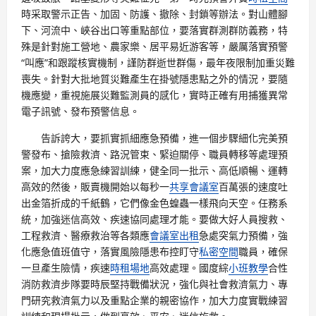
時采取警示正告、加固、防護、撤除、封鎖等辦法。對山體腳
下、河流中、峽谷出口等重點部位，要落實群測群防義務，特
殊是針對施工營地、農家樂、居平易近游客等，嚴厲落實預警
“叫應”和跟蹤核實機制，謹防群逝世群傷，最年夜限制加重災難
喪失。針對大批地質災難產生在掛號隱患點之外的情況，要隨
機應變，重視施展災難監測員的感化，實時正確有用捕獲異常
電子訊號、發布預警信息。
告訴誇大，要抓實抓細應急預備，進一個步驟細化完美預
警發布、搶險救濟、路況管束、緊迫關停、職員轉移等處理預
案，加大力度應急練習訓練，健全同一批示、高低順暢、運轉
高效的然後，販賣機開始以每秒一
共享會議室
百萬張的速度吐
出金箔折成的千紙鶴，它們像金色蝗蟲一樣飛向天空。任務系
統，加強迷信高效、疾速協同處理才能。要做大好人員搜救、
工程救濟、醫療救治等各類應
會議室出租
急處突氣力預備，強
化應急值班值守，落實風險隱患布控盯守
私密空間
職員，確保
一旦產生險情，疾速
時租場地
高效處理。國度綜
小班教學
合性
消防救濟步隊要時辰堅持戰備狀況，強化與社會救濟氣力、專
門研究救濟氣力以及重點企業的親密協作，加大力度實戰練習