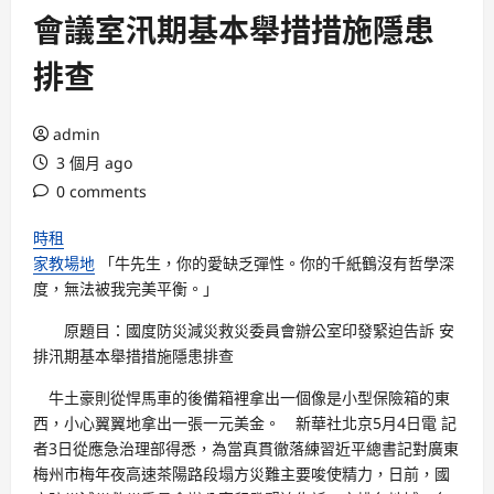
會議室汛期基本舉措措施隱患
排查
admin
3 個月 ago
0 comments
時租
家教場地
「牛先生，你的愛缺乏彈性。你的千紙鶴沒有哲學深
度，無法被我完美平衡。」
原題目：國度防災減災救災委員會辦公室印發緊迫告訴 安
排汛期基本舉措措施隱患排查
牛土豪則從悍馬車的後備箱裡拿出一個像是小型保險箱的東
西，小心翼翼地拿出一張一元美金。 新華社北京5月4日電 記
者3日從應急治理部得悉，為當真貫徹落練習近平總書記對廣東
梅州市梅年夜高速茶陽路段塌方災難主要唆使精力，日前，國