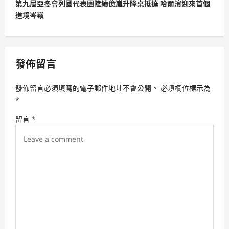
t
第九屆亞冬會列國代表團陸續億嵐升降桌抵達 哈爾濱迎來首個
進境岑嶺
n
a
v
發佈留言
i
g
發佈留言必須填寫的電子郵件地址不會公開。
必填欄位標示為
a
*
t
留言
*
i
o
n