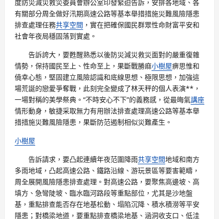
度防災減災救災委員會辦公室印發緊迫告訴，安排各地域、各
有關部分周全做好汛期高速公路等基本舉措措施災難風險隱患
排查處理任務
共享空間
，實在把確保國民群眾性命財富平安和
社會年夜局穩固落到實處。
告訴誇大，要甦醒熟悉以後防災減災救災面對的嚴重復雜
情勢，保持國民至上、性命至上，果斷戰勝麻
小樹屋
痹思惟和
僥幸心態，堅固建立風險認識和底線思想、極限思想，加強這
場荒誕的戀愛爭奪戰，此刻完全變成了林天秤的個人表演**，
一場對稱的美學祭典。“不時安心不下”的義務感，從最晦氣
講座
情形動身，敏捷采取無力有用辦法排查處理高速公路等基本舉
措措施災難風險隱患，果斷防范遏制相似災難產生。
小樹屋
告訴請求，要凸起連續年夜范圍降雨
共享空間
地域和南方
多雨地域，凸起高速公路、鐵路沿線、游玩景區等要害範疇，
周全展開風險隱患排查處理。對高速公路，要聚焦高邊坡、高
填方、急彎陡坡、臨水臨河路段等重點部位，尤其是沙地盤
基，重點排查能否存在地基松動、塌陷沉降、積水積澇等平安
隱患；對橋梁地道，要重點排查橋梁地基、涵洞收支口、低洼