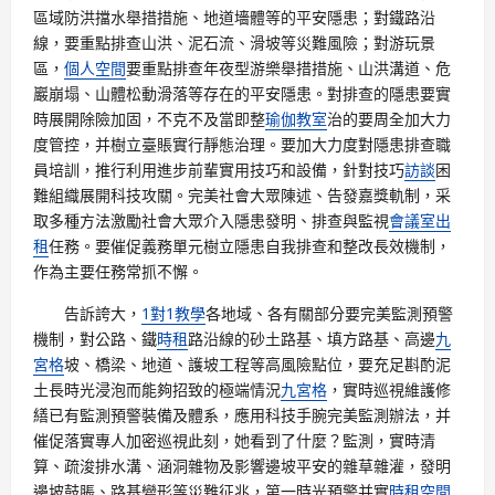
區域防洪擋水舉措措施、地道墻體等的平安隱患；對鐵路沿
線，要重點排查山洪、泥石流、滑坡等災難風險；對游玩景
區，
個人空間
要重點排查年夜型游樂舉措措施、山洪溝道、危
巖崩塌、山體松動滑落等存在的平安隱患。對排查的隱患要實
時展開除險加固，不克不及當即整
瑜伽教室
治的要周全加大力
度管控，并樹立臺賬實行靜態治理。要加大力度對隱患排查職
員培訓，推行利用進步前輩實用技巧和設備，針對技巧
訪談
困
難組織展開科技攻關。完美社會大眾陳述、告發嘉獎軌制，采
取多種方法激勵社會大眾介入隱患發明、排查與監視
會議室出
租
任務。要催促義務單元樹立隱患自我排查和整改長效機制，
作為主要任務常抓不懈。
告訴誇大，
1對1教學
各地域、各有關部分要完美監測預警
機制，對公路、鐵
時租
路沿線的砂土路基、填方路基、高邊
九
宮格
坡、橋梁、地道、護坡工程等高風險點位，要充足斟酌泥
土長時光浸泡而能夠招致的極端情況
九宮格
，實時巡視維護修
繕已有監測預警裝備及體系，應用科技手腕完美監測辦法，并
催促落實專人加密巡視此刻，她看到了什麼？監測，實時清
算、疏浚排水溝、涵洞雜物及影響邊坡平安的雜草雜灌，發明
邊坡鼓脹、路基變形等災難征兆，第一時光預警并實
時租空間