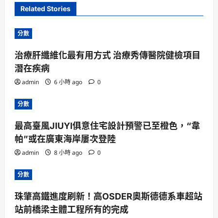
Related Stories
分數
治療肝纖維化最有用方式 治療秀傳醫院健檢項目
潛在疾病
admin
6 小時 ago
0
分數
最高臺風JIUYI俱意住宅設計預警已至橙色，“韋
帕”或在廣東海岸屢次登陸
admin
8 小時 ago
0
分數
珠肇高鐵進度刷新！高OSDER奧斯德德系車超站
站前橋梁主體工程所有的完成