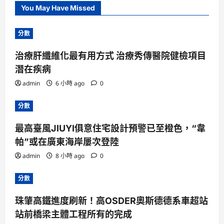
You May Have Missed
分數
治療肝纖維化最有用方式 治療秀傳醫院健檢項目
潛在疾病
admin
6 小時 ago
0
分數
最高臺風JIUYI俱意住宅設計預警已至橙色，“韋
帕”或在廣東海岸屢次登陸
admin
8 小時 ago
0
分數
珠肇高鐵進度刷新！高OSDER奧斯德德系車超站
站前橋梁主體工程所有的完成