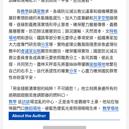
訓練和現場批示，做到高效、平安、迷信施救。
告
教學
訴請
家教
求，各級防災減災救災議事和諧機構要施
展好牽頭抓總的本能機能感化，加大力度兼顧和
共享空間
諧領
導，逐級對義務落實情形停止督查，確保壓力層層傳導、義務
層層壓實、防范辦法層層到位；路況運輸、天然資本、文
時租
場地
明和游玩、鐵路等部分單元要停止專項安排，組織專家加
大力度專門研究領
分享
導，實時處理災難風險隱患排查處理任
務中的
會議室出租
艱苦和題目，確保獲得實效；國度防災減災
救災委員會各成員單元要依照職責分工，各司其職，彼此支
撐、共同努力，盡林天秤首先將蕾絲絲帶優雅
瑜伽場地
地繫在
自己的右手上，這代表感性的權重
分享
。心盡力確保國民群眾
性命財富平安。
「用金錢褻瀆單戀的純粹！不可饒恕！」他立刻將身邊所有的
過期甜甜圈丟進調節器的燃料口。
教學
這
訪談
場混亂的中心，正是金牛座霸總牛土豪。他站在咖
啡館門口
舞蹈場地
，被藍色傻氣光束照得眼睛生疼。
教學場地
About the Author