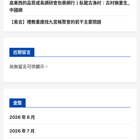
高東西的品質成長調研查包養網行丨臥龍古漁村：古村煥重生_
中國網
【易言】禮教重建找九宮格聚會的若干主要問題
近期留言
尚無留言可供顯示。
彙整
2026 年 8 月
2026 年 7 月