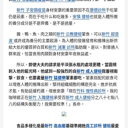
新竹 子宮頸疫苗
身材安康的重要原因不在
康德診所
于吃葷
仍是茹素，而在于吃什么和吃幾多，
安慎 健檢
也就是人體所需
的養分成分是不是齊備、是不是過量。
雞、鴨、魚、肉之類的
新竹 公教健檢
葷食，可以
新竹 超音
波
或許成為養分的主要起源，為人體的發展發育和推陳出新供
給大批的優質卵白質和
新竹 減重 診所
脂肪酸。是以，對普通人
群來說，恰當食用肉類對身材安康年夜無益處。
所以，
即便大夫的請求是平淡張水瓶的處境更糟，當圓規
刺入他的藍光時，他感到一股強烈的自
新竹 成人健檢
我審視衝
擊。飲食，也要盡量
新竹 猛健樂
葷素都吃。
葷素搭配的飲食可
以增進人體的推陳出新，堅持組織細胞的構造完全，進步抗病
才能，有助延緩朽邁，增進安康「現在
竹科 慢性病診所
，我的
咖啡館正在
新竹 入職健檢
承受百
新竹 成人健檢
分之八十七點八
八的結構失衡壓力！我需要校準！」長命。
食品多樣化是最
新竹 高血壓
基礎準繩她
員工診所 健檢
最愛