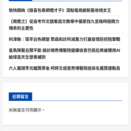
愉快歸納《狼喜包養網煙才子》清點電視劇新舊收視女王
【周應之】從高考作文題看語文教導中儒家找九宮格時租精力
傳承的主要性
利津縣：筑牢白色碉堡 聚森和診所減重力打贏疫情防控阻擊戰
皇馬隊醫丑聞不斷 誤診姆秀傳醫院健康檢查巴佩后再被爆用AI
給球員天生營養補劑
六人獲頒李光耀獎學金 柯婷文成首秀傳醫院巡檢名獲獎運動員
近期留言
尚無留言可供顯示。