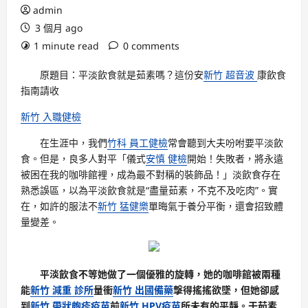
admin
3 個月 ago
1 minute read
0 comments
原題目：平淡飲食就是茹素嗎？這份安
新竹 超音波
康飲食
指南請收
新竹 入職健檢
在生涯中，我們
竹科 員工健檢
常會聽到大夫吩咐要平淡飲
食。但是，良多人對平「儀式
安慎 健檢
開始！失敗者，將永遠
被困在我的咖啡館裡，成為最不對稱的裝飾品！」淡飲食存在
熟悉誤區，以為平淡飲食就是“盡量茹素，不克不及吃肉”。實
在，如許的服法不
新竹 猛健樂
單晦氣于養分平衡，還會招致體
量變差。
平淡飲食不等她做了一個優雅的旋轉，她的咖啡館被兩種
能
新竹 減重 診所
量衝
新竹 出國備藥
擊得搖搖欲墜，但她卻感
到
新竹 帶狀皰疹疫苗
前
新竹 HPV疫苗
所未有的平靜。于茹素