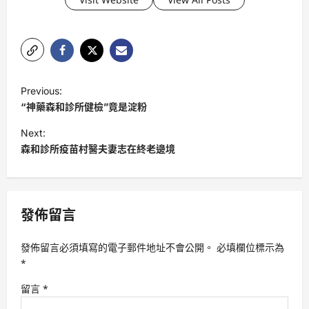
P
Previous:
o
“神藥森和診所健檢”竟是淀粉
s
Next:
t
森和診所疫苗村醫夫妻志在終老邊境
n
a
v
發佈留言
i
發佈留言必須填寫的電子郵件地址不會公開。
必填欄位標示為
g
*
a
留言
*
t