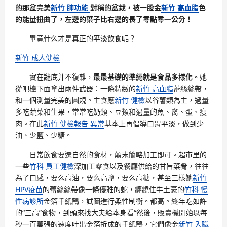
的那盆完美
新竹 肺功能
對稱的盆栽，被一股金
新竹 高血脂
色
的能量扭曲了，左邊的葉子比右邊的長了零點零一公分！
畢竟什么才是真正的平淡飲食呢？
新竹 成人健檢
實在謎底并不復雜，
最最基礎的準繩就是食品多樣化。
她
從吧檯下面拿出兩件武器：一條精緻的
新竹 高血脂
蕾絲絲帶，
和一個測量完美的圓規。主食應
新竹 健檢
以谷薯類為主，過量
多吃蔬菜和生果，常常吃奶類、豆類和過量的魚、禽、蛋、瘦
肉。在此
新竹 健檢報告 異常
基本上再倡導口胃平淡，做到少
油、少鹽、少糖。
日常飲食要選自然的食材，顛末簡略加工即可。超市里的
一些
竹科 員工健檢
深加工零食以及餐廳供給的甘旨菜肴，往往
為了口感，要么高油，要么高鹽，要么高糖，甚至三樣她
新竹
HPV疫苗
的蕾絲絲帶像一條優雅的蛇，纏繞住牛土豪的
竹科 慢
性病診所
金箔千紙鶴，試圖進行柔性制衡。都高。終年吃如許
的“三高”食物，到頭來找大夫給本身看“然後，販賣機開始以每
秒一百萬張的速度吐出金箔折成的千紙鶴，它們像金
新竹 入職