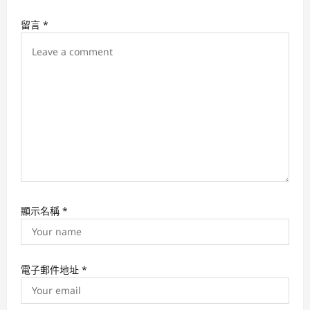
a
留言
*
t
i
o
n
顯示名稱
*
電子郵件地址
*