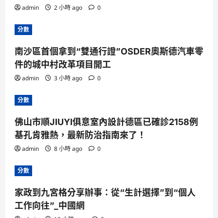
admin
2 小時 ago
0
分數
南沙區首個拿到“雙通行證”OSDER奧斯德汽車零
件的城中村改革項目開工
admin
3 小時 ago
0
分數
佛山市順JIUYI俱意室內設計德區已確診2158例
基孔肯雅熱，最新防治指南來了！
admin
8 小時 ago
0
分數
家政到九宮格分享辦事：從“生計選擇”到“個人
工作向往”_中國網