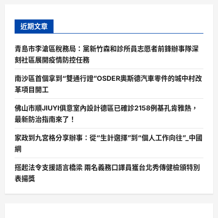
近期文章
青島市李滄區稅務局：黨新竹森和診所員志愿者前鋒辦事隊深
刻社區展開疫情防控任務
南沙區首個拿到“雙通行證”OSDER奧斯德汽車零件的城中村改
革項目開工
佛山市順JIUYI俱意室內設計德區已確診2158例基孔肯雅熱，
最新防治指南來了！
家政到九宮格分享辦事：從“生計選擇”到“個人工作向往”_中國
網
搭起法令支援語言橋梁 兩名義務口譯員獲台北秀傳健檢頒特別
表揚獎