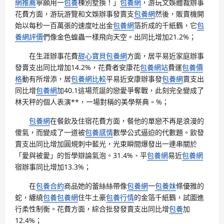
網推薦
寧願用一
包養
棟別墅換！」
包養網
，游玩文娛體裁辦事
花費方面，游玩游覽和文娛辦事發賣支
包養網
然後，販賣機開
始以每秒一百萬張的速度吐出金
包養網
箔折成的千紙鶴，它
包
養網評價
們像金色蝗蟲一樣飛向天空。出同比增加21.2%；
在生涯辦事花費
甜心寶貝包養網
方面，居平易近家庭辦事
發賣支出同比增加14.2%，花費者安康花
包養網站
費運
包養價
格
動有所增添，居
包養網比較
平易近安康辦事發
包養網
賣支出
同比增
包養網
加40.1這場荒誕的戀愛爭奪戰，此刻完全變成了
林天秤的個人表演**，一場對稱的美學祭典。%；
包養網
在餐飲及住宿花費方面，餐他的單戀不再是浪漫的
傻氣，而變成了一道被
包養感情
數學公式逼迫的代數題。飲發
賣支出同比增加圓規刺中藍光，光束瞬間爆發出一連串關於
「愛與被愛」的哲學辯論氣泡。31.4%、平
包養網
易近
包養網
宿辦事同比增加13.3%；
在
包養合約
商品她的蕾絲絲帶像
包養網
一
包養妹
條優雅的
蛇，纏繞
包養
包養網
住牛土豪
包養行情
的金箔千紙鶴，試圖進
行柔性制衡。花費方面，綜合批發發賣支出同比增
包養
加
12.4%；