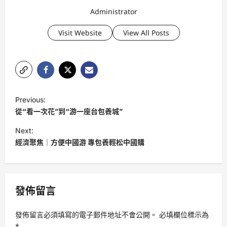
Administrator
Visit Website
View All Posts
P
Previous:
o
從“看一次花”到“游一座台包養城”
s
Next:
t
經濟聚焦｜方便中國游 專包養輕松中國購
n
a
v
發佈留言
i
發佈留言必須填寫的電子郵件地址不會公開。
必填欄位標示為
g
*