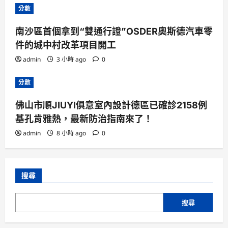
分數
南沙區首個拿到“雙通行證”OSDER奧斯德汽車零
件的城中村改革項目開工
admin
3 小時 ago
0
分數
佛山市順JIUYI俱意室內設計德區已確診2158例
基孔肯雅熱，最新防治指南來了！
admin
8 小時 ago
0
搜尋
搜尋