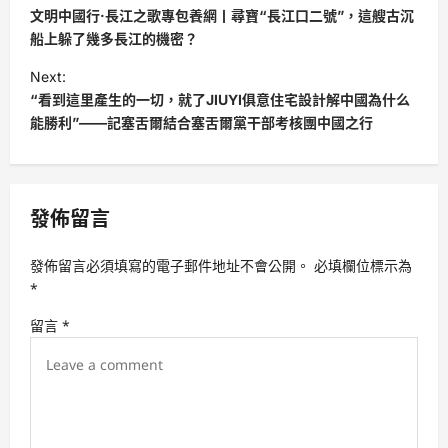
o
文明中國行·長江之歌專包養網丨尋寶“長江口二號”，這艘古沉
s
船上躲了幾多長江的機密？
t
Next:
“看到這里產生的一切，就了JIUYI俱意住宅設計解中國為什么
n
能勝利”——記塞舌爾結合塞舌爾黨干部考核團中國之行
a
v
i
發佈留言
g
a
發佈留言必須填寫的電子郵件地址不會公開。
必填欄位標示為
t
*
i
留言
*
o
n