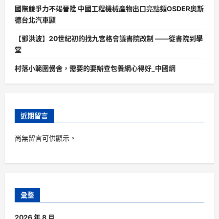
國際競爭力不竭晉陞 中國工程機械產物出口亮點頻OSDER奧斯
德台北汽車顯
【鄧洪波】20世紀初的找九宮格會議書院改制 ——從書院到學
堂
村落小範圍黌舍，需要的要辦查包養網心得好_中國網
近期留言
尚無留言可供顯示。
彙整
2026 年 8 月