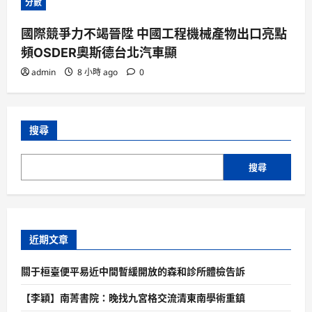
分數
國際競爭力不竭晉陞 中國工程機械產物出口亮點
頻OSDER奧斯德台北汽車顯
admin
8 小時 ago
0
搜尋
搜尋
近期文章
關于桓臺便平易近中間暫緩開放的森和診所體檢告訴
【李穎】南菁書院：晚找九宮格交流清東南學術重鎮