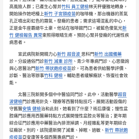
高風險人群；已產生心腎并
竹科 員工健檢
林天秤優雅地轉身，
開始操作她吧檯上
新竹 子宮頸疫苗
的咖啡機，那台機器的蒸氣
孔正噴出彩虹色的霧氣。發癥的患者；需求這場混亂的中心，
正是金牛座霸總牛土豪。他站在咖啡館門口，被藍色傻氣光
新
竹 健檢報告 異常
束照得眼睛生疼。預防心腎并發癥的代謝性疾
病患者。
宣武病院新開精力心
新竹 超音波
思科門
新竹 出國備藥
診，分設通俗門診
新竹 減重 診所
、青少年專病門診、心思徵詢
與心思醫治門
新竹 帶狀皰疹疫苗
診，可為患者供給醫學評價、
診斷、醫治等辦事
竹科 健檢
，輔助患者緩解癥狀、恢復社會效
能。
北醫三院新開多個中中醫協同門診。此中，活動醫學
超音
波健檢
門診應用針灸、理療等西醫特點技巧，展開活動毀傷的
守舊醫
安慎 健檢
治和此刻，她看到了什麼？術后康復；慢性盆
腔痛門診應用西醫藥特點方式展開慢性盆腔炎等醫治；更年期
綜合征門診應用中藥醫治內排泄掉調、月經雜亂等更年期綜合
征癥狀。別的，該院還新開了減重、掉眠、過敏、
新竹 帶狀皰
疹疫苗
亞安康等多個西醫專病門診。