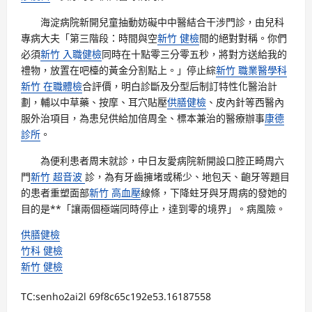
海淀病院新開兒童抽動妨礙中中醫結合干涉門診，由兒科
專病大夫「第三階段：時間與空
新竹 健檢
間的絕對對稱。你們
必須
新竹 入職健檢
同時在十點零三分零五秒，將對方送給我的
禮物，放置在吧檯的黃金分割點上。」停止綜
新竹 職業醫學科
新竹 在職體檢
合評價，明白診斷及分型后制訂特性化醫治計
劃，輔以中草藥、按摩、耳穴貼壓
供膳健檢
、皮內針等西醫內
服外治項目，為患兒供給加倍周全、標本兼治的醫療辦事
康德
診所
。
為便利患者周末就診，中日友愛病院新開設口腔正畸周六
門
新竹 超音波
診，為有牙齒擁堵或稀少、地包天、齙牙等題目
的患者重塑面部
新竹 高血壓
線條，下降蛀牙與牙周病的發她的
目的是**「讓兩個極端同時停止，達到零的境界」。病風險。
供膳健檢
竹科 健檢
新竹 健檢
TC:senho2ai2l 69f8c65c192e53.16187558