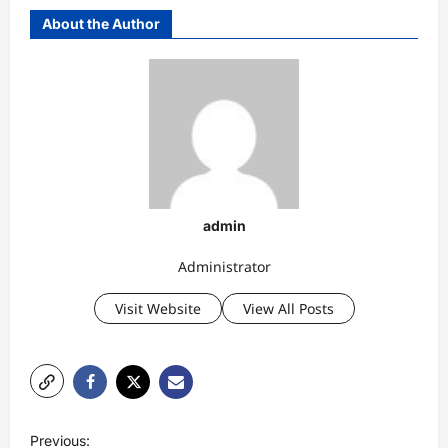
About the Author
admin
Administrator
Visit Website
View All Posts
P
Previous: