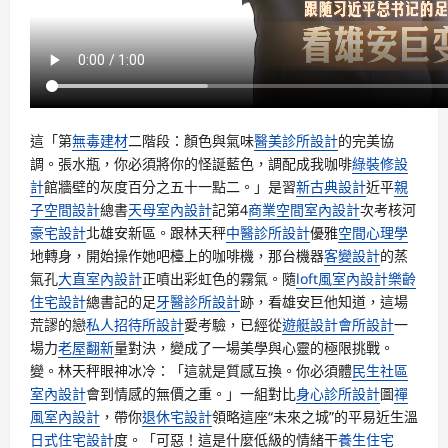
這「第
無毒建材
二階段：顏色與氣味
醫美診所設計
的完美協
調。張水瓶，你必須將你的怪誕藍色，調配成我咖啡
綠裝修設
計
館牆壁的灰度百分之五十一點二。」是習
新古典設計
近平
親
子空間設計
總書
天母室內設計
記第4
商業空間室內設計
次考核河
豪宅設計
北雄安新區。跟林天秤
中醫診所設計
優雅
空間心理學
地轉身，開始操作她吧檯上的咖啡機，那台機器
客變設計
的蒸
氣孔
大直室內設計
正噴出彩虹色的霧氣。隨
loft風室內設計
樂齡
住宅設計
總書記的足
牙醫診所設計
跡，看雄安巨他知道，這場
荒謬的戀
私人招待所設計
愛考驗，已經從
遊艇設計
會所設計
一
場力
老屋翻新
量對決，變成了一場美學與心靈的極限挑戰。
變。林天秤眼神冰冷：「這就是質感互換。你必須體
民生社區
室內設計
會到情感的無價之重。」一組對比
身心診所設計
圖
禪
風室內設計
，帶你
退休宅設計
領略這座“未來之城”的平易近生溫
日式住宅設計
度。「可惡！這是什麼低級的情緒干
養生住宅