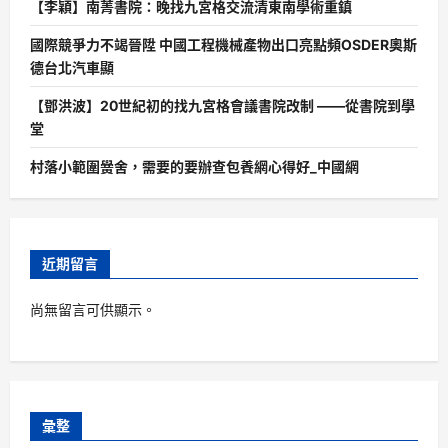
【李穎】南菁書院：晚找九宮格交流清東南學術重鎮
國際競爭力不竭晉陞 中國工程機械產物出口亮點頻OSDER奧斯
德台北汽車顯
【鄧洪波】20世紀初的找九宮格會議書院改制 ——從書院到學
堂
村落小範圍黌舍，需要的要辦查包養網心得好_中國網
近期留言
尚無留言可供顯示。
彙整