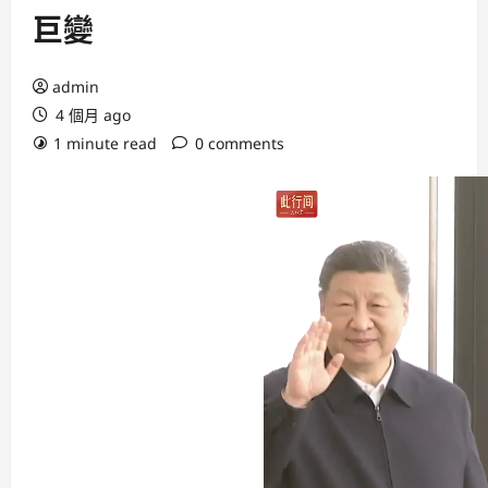
巨變
admin
4 個月 ago
1 minute read
0 comments