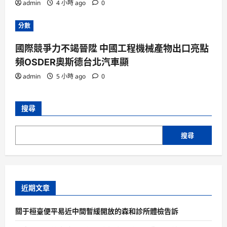
admin
4 小時 ago
0
分數
國際競爭力不竭晉陞 中國工程機械產物出口亮點
頻OSDER奧斯德台北汽車顯
admin
5 小時 ago
0
搜尋
搜尋
近期文章
關于桓臺便平易近中間暫緩開放的森和診所體檢告訴