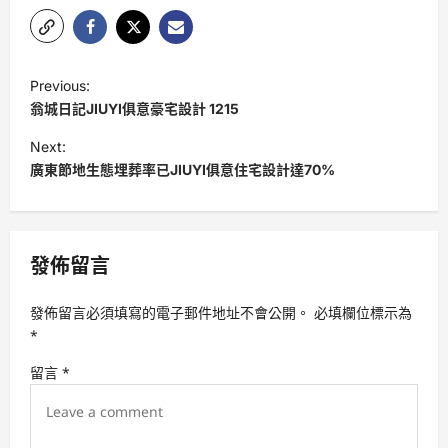
P
Previous:
o
翁城日記JIUYI俱意豪宅設計 1215
s
Next:
t
廣東節地生態埋葬率已JIUYI俱意住宅設計達70%
n
a
v
發佈留言
i
發佈留言必須填寫的電子郵件地址不會公開。
必填欄位標示為
g
*
a
留言
*
t
i
o