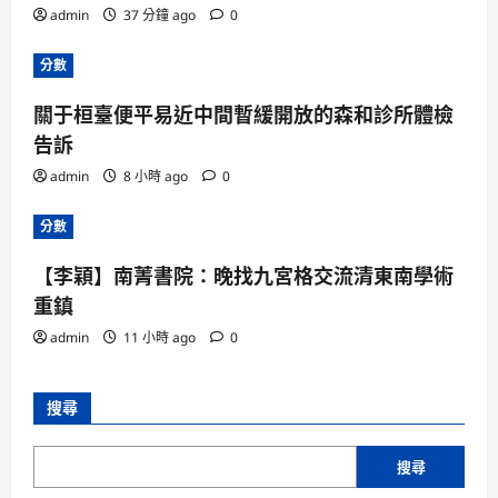
admin
37 分鐘 ago
0
分數
關于桓臺便平易近中間暫緩開放的森和診所體檢
告訴
admin
8 小時 ago
0
分數
【李穎】南菁書院：晚找九宮格交流清東南學術
重鎮
admin
11 小時 ago
0
搜尋
搜尋