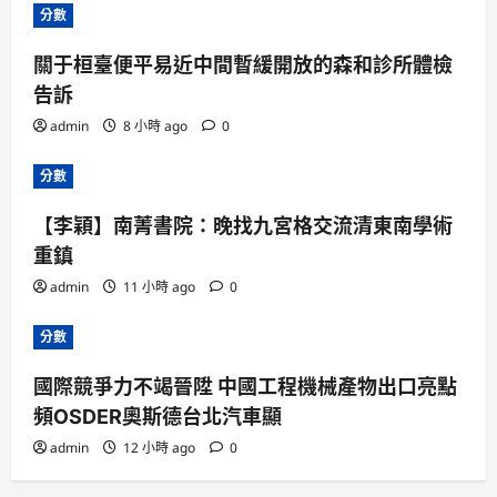
分數
關于桓臺便平易近中間暫緩開放的森和診所體檢
告訴
admin
8 小時 ago
0
分數
【李穎】南菁書院：晚找九宮格交流清東南學術
重鎮
admin
11 小時 ago
0
分數
國際競爭力不竭晉陞 中國工程機械產物出口亮點
頻OSDER奧斯德台北汽車顯
admin
12 小時 ago
0