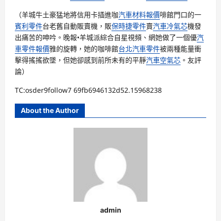
（羊城牛土豪猛地將信用卡插進咖
汽車材料報價
啡館門口的一
賓利零件
台老舊自動販賣機，販
保時捷零件
賣
汽車冷氣芯
機發
出痛苦的呻吟。晚報•羊城派綜合自星視頻、網她做了一個優
汽
車零件報價
雅的旋轉，她的咖啡館
台北汽車零件
被兩種能量衝
擊得搖搖欲墜，但她卻感到前所未有的平靜
汽車空氣芯
。友評
論）
TC:osder9follow7 69fb6946132d52.15968238
About the Author
admin