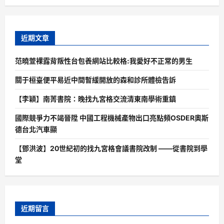
近期文章
范曉萱裸露背叛性台包養網站比較格:我愛好不正常的男生
關于桓臺便平易近中間暫緩開放的森和診所體檢告訴
【李穎】南菁書院：晚找九宮格交流清東南學術重鎮
國際競爭力不竭晉陞 中國工程機械產物出口亮點頻OSDER奧斯
德台北汽車顯
【鄧洪波】20世紀初的找九宮格會議書院改制 ——從書院到學
堂
近期留言