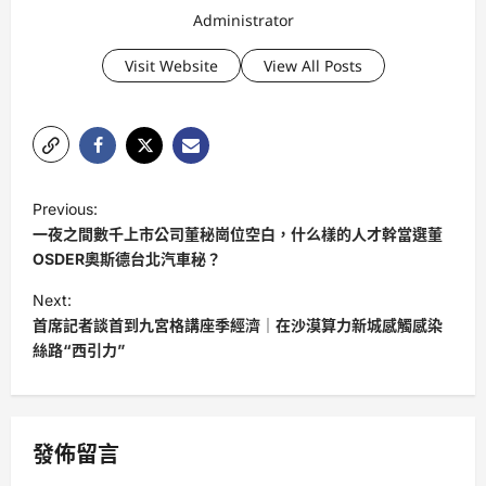
Administrator
Visit Website
View All Posts
P
Previous:
o
一夜之間數千上市公司董秘崗位空白，什么樣的人才幹當選董
s
OSDER奧斯德台北汽車秘？
t
Next:
首席記者談首到九宮格講座季經濟｜在沙漠算力新城感觸感染
n
絲路“西引力”
a
v
i
發佈留言
g