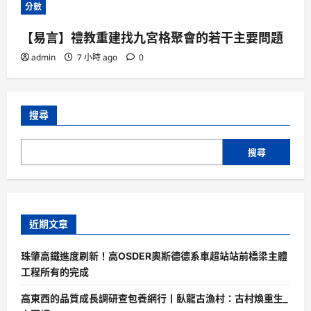
分數
【易言】禮教重建找九宮格聚會的若干主要問題
admin
7 小時 ago
0
搜尋
搜尋
近期文章
珠肇高鐵進度刷新！高OSDER奧斯德德系車超站站前橋梁主體
工程所有的完成
高東西的品質成長調研查包養網行丨臥龍古漁村：古村煥重生_