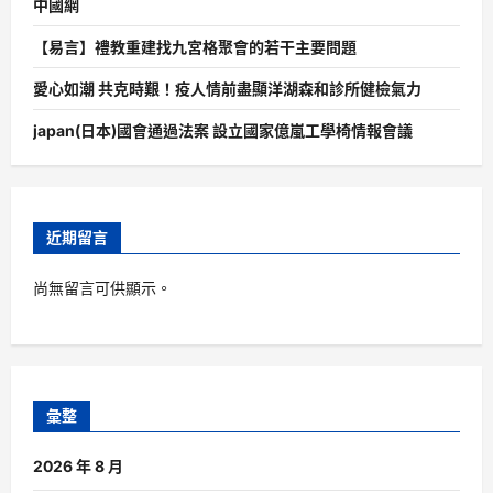
中國網
【易言】禮教重建找九宮格聚會的若干主要問題
愛心如潮 共克時艱！疫人情前盡顯洋湖森和診所健檢氣力
japan(日本)國會通過法案 設立國家億嵐工學椅情報會議
近期留言
尚無留言可供顯示。
彙整
2026 年 8 月