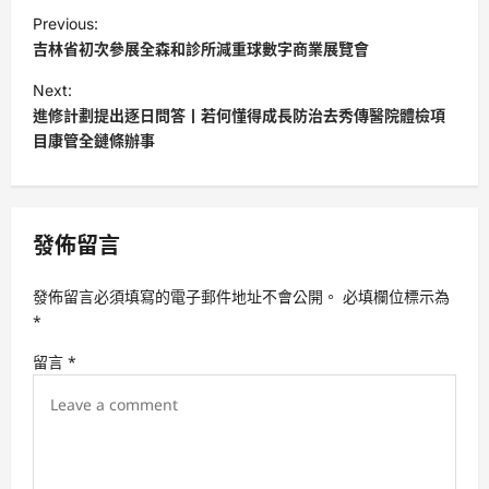
P
Previous:
o
吉林省初次參展全森和診所減重球數字商業展覽會
s
Next:
t
進修計劃提出逐日問答丨若何懂得成長防治去秀傳醫院體檢項
目康管全鏈條辦事
n
a
v
發佈留言
i
g
發佈留言必須填寫的電子郵件地址不會公開。
必填欄位標示為
a
*
t
留言
*
i
o
n