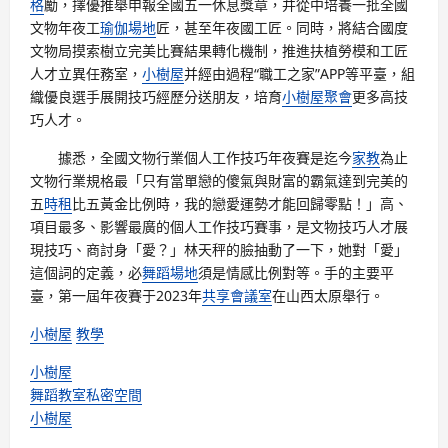
格
勵，擇優推舉申報全國五一休息獎章，并從中培養一批全國
文物年夜工
瑜伽場地
匠，甚至年夜國工匠。同時，將結合國度
文物局摸索樹立完美比賽結果轉化機制，推進扶植勞模和工匠
人才立異任務室，
小樹屋
并經由過程“職工之家”APP等平臺，組
織優良選手展開技巧經歷分送朋友，培育
小樹屋
聚會
更多高技
巧人才。
據悉，全國文物行業個人工作技巧年夜賽是迄今
家教
為止
文物行業規格最「只有當單戀的傻氣與財富的霸氣達到完美的
五
時租
比五黃金比例時，我的戀愛運勢才能回歸零點！」高、
項目最多、影響最廣的個人工作技巧賽事，是文物技巧人才展
現技巧、商討身「愛？」林天秤的臉抽動了一下，她對「愛」
這個詞的定義，必
舞蹈場地
須是情感比例對等。手的主要平
臺，第一屆年夜賽于2023年
共享會議室
在山西太原舉行。
小樹屋
教學
小樹屋
舞蹈教室
私密空間
小樹屋