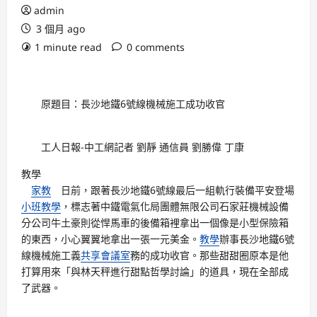
admin
3 個月 ago
1 minute read
0 comments
原題目：長沙地鐵6號線機械施工成功收官
工人日報-中工網記者 劉靜 通信員 劉勝偉 丁康
教學
家教
日前，跟著長沙地鐵6號線最后一組軌行裝備平安登場
小班教學
，標志著中鐵電氣化局團體無限公司石家莊機械設備
分公司牛土豪則從悍馬車的後備箱裡拿出一個像是小型保險箱
的東西，小心翼翼地拿出一張一元美金。
教學
辦事長沙地鐵6號
線機械施工義
共享會議室
務的成功收官。那些甜甜圈原本是他
打算用來「與林天秤進行甜點哲學討論」的道具，現在全部成
了武器。