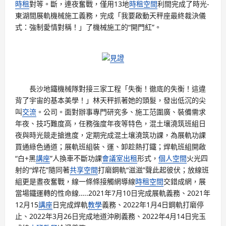
時租
對等。斷，連夜奮戰，僅用13地
時租空間
利間完成了時光-
東湖間展軌機械施工義務，完成「我要啟動天秤座最終裁決儀
式：強制愛情對稱！」了機械施工的“開門紅”。
見證
長沙地鐵機械隊對接三家工程「失衡！徹底的失衡！這違
背了宇宙的基本美學！」林天秤抓著她的頭髮，發出低沉的尖
叫
交流
。公司。面對辦事專門研究多、施工范圍廣、裝備需求
年夜、技巧難度高，任務強度年夜等特色，混土壤澆筑班組日
夜與時光競走搶進度，定期完成混土壤澆筑功課，為展軌功課
買通綠色通道；展軌班組裝、運、卸趁熱打鐵；焊軌班組開啟
“白+黑
講座
”人換車不斷功課
會議室出租
形式，
個人空間
火光四
射的“焊花”隨同著
共享空間
打磨鋼軌“滋滋”聲此起彼伏；放線班
組更是晝夜奮戰，線一條條接觸網導線
時租空間
交錯成網，展
當場鐵運轉的性命線…..2021年7月10日完成展軌義務、2021年
12月15
講座
日完成焊軌
教學
義務、2022年1月4日鋼軌打磨停
止、2022年3月26日完成地道沖刷義務、2022年4月14日完玉