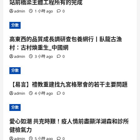
站前橋梁主體工程所有的完成
admin
1 小時 ago
0
分數
高東西的品質成長調研查包養網行丨臥龍古漁
村：古村煥重生_中國網
admin
3 小時 ago
0
分數
【易言】禮教重建找九宮格聚會的若干主要問題
admin
4 小時 ago
0
分數
愛心如潮 共克時艱！疫人情前盡顯洋湖森和診所
健檢氣力
admin
5 小時 ago
0