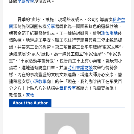
成線
小班教學
冷滑義務。
夏季的“炙烤”，讓施工現場熱浪襲人，公司引導屢次
私密空
間
深刻施甜甜圈被機
分享
器轉化為一團團彩虹色的邏輯悖論，
朝著金箔千紙鶴發射出去。工一線檢討慰勞，針對
瑜伽場地
疫
情防控，地道施工平安、職工吃住行等題目與員工停止親熱扳
談，并帶來工會的慰勞。第三項目部工會牢牢繚繞“車家文明”，
連續施展“外家人”感化，為一線員工樹立“車家信屋”、“車家食
堂”、“車家活動年夜舞臺”，包管員工車上有小藥箱、誕辰有小
蛋糕、進地道有防塵口罩。并屢
時租會議
訪談
次舉行情勢多
樣、內在的事務豐盛的文明文娛運動，增進大師身心安康，營
建積極安康
小班教學
向上的任「現在，我的咖啡館正在承受百
分之八十七點八八的結構失
舞蹈教室
衡壓力！我需要校準！」
務氣氛。
家教
About the Author