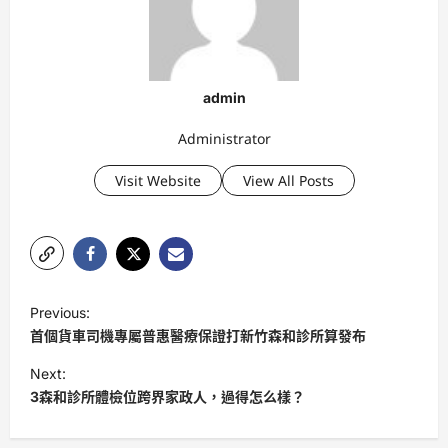
admin
Administrator
Visit Website
View All Posts
P
Previous:
o
首個貨車司機專屬普惠醫療保證打新竹森和診所算發布
s
Next:
t
3森和診所體檢位跨界家政人，過得怎么樣？
n