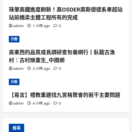
珠肇高鐵進度刷新！高OSDER奧斯德德系車超站
站前橋梁主體工程所有的完成
admin
1 小時 ago
0
分數
高東西的品質成長調研查包養網行丨臥龍古漁
村：古村煥重生_中國網
admin
3 小時 ago
0
分數
【易言】禮教重建找九宮格聚會的若干主要問題
admin
4 小時 ago
0
搜尋