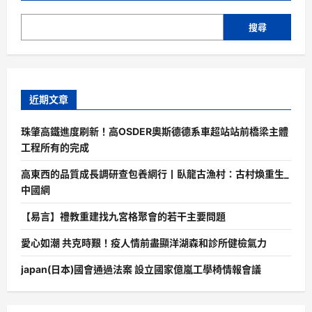
搜尋
近期文章
珠肇高鐵進度刷新！高OSDER奧斯德德系車超站站前橋梁主體
工程所有的完成
高東西的品質成長調研查包養網行丨臥龍古漁村：古村煥重生_
中國網
【易言】禮教重建找九宮格聚會的若干主要問題
愛心如潮 共克時艱！疫人情前盡顯洋湖森和診所健檢氣力
japan(日本)國會通過法案 設立國家億嵐工學椅情報會議