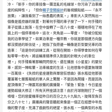
冷。「新手，你的車技像一團混亂的毛線球。你污染了泊車維
度的純粹性。」「但你
親子空間設計
的後視鏡貼紙——『永不
放棄』，讓我看到了一絲愚蠢的勇氣。」車影大人突然掏出一
個像是遙控器的裝置，對著何手殘的車子按了一下。何手殘的
車子從牆上脫落，在空中旋轉了一百八十度，穩穩地停在了地
面上的一個停車格中。這次，夾角是——零度。「你被分配給
我的泊車學徒了。如果泊車是一種宗教，你就是那個連方向盤
都沒摸過的新信徒。」她指了指旁邊一輛像是巨型嬰兒車的改
造車：「這是你的訓練工具，從現在開始，你得學會如何在零
點零零一秒內，將這輛車精準停入對面的針眼大小的車位
裡。」何手殘看著那輛閃閃發光、還在播放《小星星》的嬰兒
車，感到一陣眩暈。泊車維度的生活，比他想象中還要無理頭
一百萬倍。《失控的星座運勢與單戀狂想曲》張水瓶從他那張
覆蓋著七層舊報紙的單人床上驚醒，不是因為鬧鐘，而是因為
屋頂傳來了一陣震耳欲聾的廣播聲。「緊急！緊急！今日星座
運勢超級大修正！所有天秤座請注意！由於月球剛剛打了一個
噴嚏，您的戀愛機率從昨日的百分之九十九點九，陡降至負百
分之八十七！」廣播員的聲音聽起來像是一個正在經歷中年危
機的雙子座，充滿了戲劇性的絕望。張水瓶，一個典型的水瓶