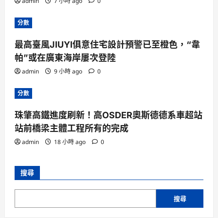
admin
7 小時 ago
0
分數
最高臺風JIUYI俱意住宅設計預警已至橙色，“韋
帕”或在廣東海岸屢次登陸
admin
9 小時 ago
0
分數
珠肇高鐵進度刷新！高OSDER奧斯德德系車超站
站前橋梁主體工程所有的完成
admin
18 小時 ago
0
搜尋
搜尋