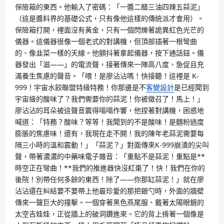
保險箱的東西。他輸入了密碼：「一醬二醋三油四辣五蒜泥」
（這是醬料界的基礎公式，只有像他這樣的傳統派才會用）。
保險箱打開，裡面沒有黃金，只有一個閃爍著詭異紅色光芒的
儀器。這儀器很像一個老式的對講機，但頂部插著一根彎曲
的、像韭菜一樣的天線。他顫抖著拿起儀器，按下通話鈕。儀
器發出「滋——」的電流聲，接著傳來一陣高八度、急促且充
滿養生焦慮的聲音。「喂！是廖沾沾嗎！快接聽！這裡是 K-
999！宇宙水餃聯盟特級特務！你那邊是不
客變設計
是已經聞到
宇宙級的酸味了？我們需要你的蒜泥！你被徵召了！馬上！」
廖沾沾的耳朵被這聲音震得嗡嗡作響，他捏著對講機，困惑地
喊道：「特務？酸味？等等！我聞到的不是酸味！是麵粉過度
膨脹的焦慮味！還有，我現在走不開！我的陳年老蒜泥需要每
隔三小時的溫和震動！」「蒜泥？」對面傳來K-999崩潰的尖叫
聲，帶著濃濃的中藥味電子雜音：「重點不是蒜泥！重點是**
時空正在彎曲！**我們的推進器快沒紅棗了！快！我們在你的
後院！別帶任何多餘的東西！除了——你那缸蒜泥！」就在廖
沾沾還在糾結要不要帶上他最珍愛的那把銀勺時，外面的牆壁
傳來一聲巨大的撞擊。一個穿著黑色燕尾服、戴著太陽眼鏡的
太空吉娃娃，正從牆上的破洞鑽進來。它的背上揹著一個像是