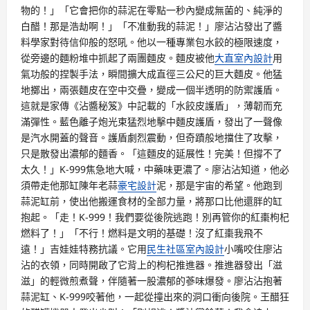
物的！」「它會把你的蒜泥在零點一秒內變成無菌的、純淨的
白醋！那是浩劫啊！」「不准動我的蒜泥！」廖沾沾發出了醬
料學家對待信仰般的怒吼。他以一種專業包水餃的極限速度，
從旁邊的麵粉堆中抓起了兩團麵皮。麵皮被他
大直室內設計
用
氣功般的捏製手法，瞬間擴大成直徑三公尺的巨大麵皮。他猛
地擲出，兩張麵皮在空中交疊，變成一個半透明的防禦護盾。
這就是家傳《沾醬秘笈》中記載的「水餃皮護盾」，薄韌而充
滿彈性。藍色離子炮光束猛烈地擊中麵皮護盾，發出了一聲像
是汽水開蓋的聲音。護盾劇烈震動，但奇蹟般地擋住了攻擊，
只是散發出濃郁的麵香。「這麵皮的延展性！完美！但撐不了
太久！」K-999焦急地大喊，中藥味更濃了。廖沾沾知道，他必
須帶走他那缸陳年老蒜
豪宅設計
泥，那是宇宙的希望。他跑到
蒜泥缸前，使出他搬運食材的全部力量，將那口比他還胖的缸
抱起。「走！K-999！我們要從後院逃跑！別再管你的紅棗枸杞
燃料了！」「不行！燃料是文明的基礎！沒了紅棗我飛不
遠！」吉娃娃特務抗議。它用
民生社區室內設計
小嘴咬住廖沾
沾的衣領，同時開啟了它背上的枸杞推進器。推進器發出「滋
滋」的輕微煎煮聲，伴隨著一股濃郁的蔘味爆發。廖沾沾抱著
蒜泥缸、K-999咬著他，一起從撞出來的洞口衝向後院。王醋狂