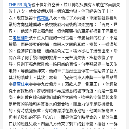
THE R3 寓所
號車位始終空著，並且傳說只要有人敢在它面前失
敗十八次，就會被傳送到一個泊車地獄。他已經失敗了十七
次。現在是第十
侘寂風
八次。他打了方向盤，車頭朝著銅獨角
獸的方向猛地偏轉。後視鏡發出最後的溫柔提醒：「再見，世
界。」他沒有撞上獨角獸，但他那顫抖的車尾卻擦到了停車塔
三
老屋翻新
號車位入口處的一根古老、佈滿苔蘚的柱子。不是
撞擊，而是輕柔的碰觸，像戀人之間的耳語。接著，一道濃郁
的、像薄荷口香糖一樣的綠色光芒。猛地從柱子爆發出來，瞬
間吞噬了何手殘和他的掀背車。光芒消失後，窄巷恢復了平
靜，只剩下獨角獸雕像一臉困惑的表情。何手殘感覺一陣天旋
地轉，等他回過神來，他的車子竟然垂直停在一個貼滿了巨大
獎狀的牆壁上。獎狀上寫著：「完美倒車入庫獎——第零點零
零
健康住宅
零零零九度偏差。」落款人是「倒車王」。他趕緊
從車窗探出頭，發現周圍不再是熟悉的城市街道，而是一望無
際、由無數白線和編號組成的巨大網格。這裡的空氣聞起來像
是新買的輪胎和劣質香水的混合物，而重力似乎是隨機變化
的，有時感覺很重，有時像漂浮在游泳池裡。他試圖按喇叭，
但喇叭發出的不是「叭叭」，而是他童年時學會的、關於泊車
口訣的魔性兒歌。四面八方傳來了刺耳的剎車聲，接著，一群