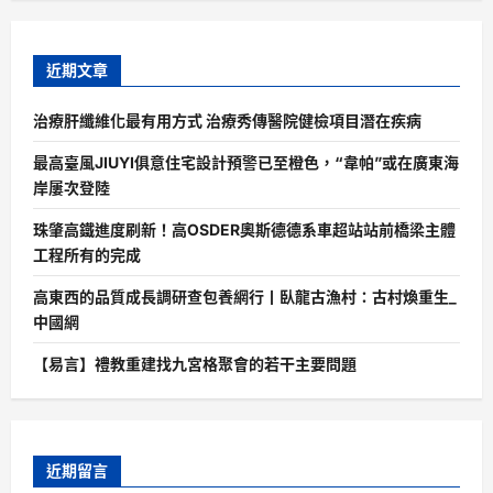
近期文章
治療肝纖維化最有用方式 治療秀傳醫院健檢項目潛在疾病
最高臺風JIUYI俱意住宅設計預警已至橙色，“韋帕”或在廣東海
岸屢次登陸
珠肇高鐵進度刷新！高OSDER奧斯德德系車超站站前橋梁主體
工程所有的完成
高東西的品質成長調研查包養網行丨臥龍古漁村：古村煥重生_
中國網
【易言】禮教重建找九宮格聚會的若干主要問題
近期留言