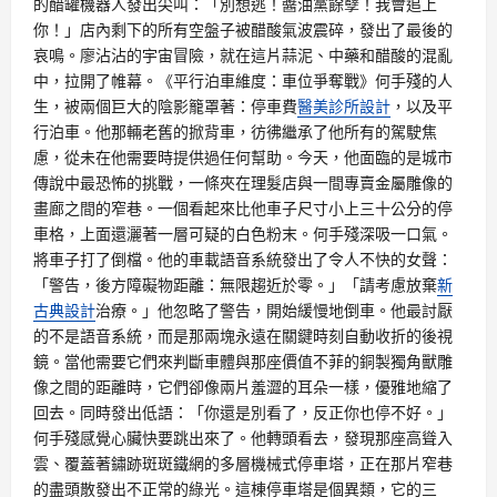
的醋罐機器人發出尖叫：「別想逃！醬油黨餘孽！我會追上
你！」店內剩下的所有空盤子被醋酸氣波震碎，發出了最後的
哀鳴。廖沾沾的宇宙冒險，就在這片蒜泥、中藥和醋酸的混亂
中，拉開了帷幕。《平行泊車維度：車位爭奪戰》何手殘的人
生，被兩個巨大的陰影籠罩著：停車費
醫美診所設計
，以及平
行泊車。他那輛老舊的掀背車，彷彿繼承了他所有的駕駛焦
慮，從未在他需要時提供過任何幫助。今天，他面臨的是城市
傳說中最恐怖的挑戰，一條夾在理髮店與一間專賣金屬雕像的
畫廊之間的窄巷。一個看起來比他車子尺寸小上三十公分的停
車格，上面還灑著一層可疑的白色粉末。何手殘深吸一口氣。
將車子打了倒檔。他的車載語音系統發出了令人不快的女聲：
「警告，後方障礙物距離：無限趨近於零。」「請考慮放棄
新
古典設計
治療。」他忽略了警告，開始緩慢地倒車。他最討厭
的不是語音系統，而是那兩塊永遠在關鍵時刻自動收折的後視
鏡。當他需要它們來判斷車體與那座價值不菲的銅製獨角獸雕
像之間的距離時，它們卻像兩片羞澀的耳朵一樣，優雅地縮了
回去。同時發出低語：「你還是別看了，反正你也停不好。」
何手殘感覺心臟快要跳出來了。他轉頭看去，發現那座高聳入
雲、覆蓋著鏽跡斑斑鐵網的多層機械式停車塔，正在那片窄巷
的盡頭散發出不正常的綠光。這棟停車塔是個異類，它的三