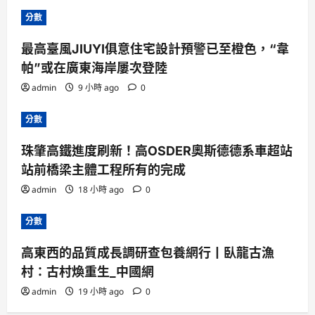
分數
最高臺風JIUYI俱意住宅設計預警已至橙色，“韋
帕”或在廣東海岸屢次登陸
admin
9 小時 ago
0
分數
珠肇高鐵進度刷新！高OSDER奧斯德德系車超站
站前橋梁主體工程所有的完成
admin
18 小時 ago
0
分數
高東西的品質成長調研查包養網行丨臥龍古漁
村：古村煥重生_中國網
admin
19 小時 ago
0