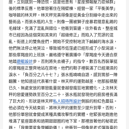
座，立刻感到一陣恐慌，這是他患有「星座預報壓力症候群」
後的標準反應。他單戀著住在隔壁棟、經營一家「平衡美學」
咖啡館的林天秤。林天秤完美得像是從黃金分割線中走出來的
藝術品。而張水瓶的人生，則像一團被獅子座暴君隨意亂踢的
毛線球，充滿了混亂與錯位。他衝到窗邊，往外看去。整座城
市已經因為這個突如其來的「超級修正」而陷入了荒謬的混
亂。街道上的雙魚座們，開始不受控制地流下鹹鹹的海水淚，
他們無法停止地哭泣，導致城市低窪處已經形成了小型潟湖。
那些摩羯座的上班族，嚴格遵守著廣播中「摩羯座今天適合原
地踏
遊艇設計
步，否則將失去襪子」的指令。數百名西裝筆挺
的摩羯座正整齊地站在原地，他們的鞋子裡裝滿了已經潮濕的
淚水。「負百分之八十七？」張水瓶喃喃自語，感到胃部一陣
翻騰，他知道這代表著什麼。林天秤的運勢越差，他那股積壓
已久、無處安放的單戀能量就會越發瘋狂地實體化。上次林天
秤的戀愛運勢跌至百分之二十，張水瓶就發現他的廚房裡長滿
了巨大的、形狀是林天秤
私人招待所設計
側臉的粉紅色蘑菇。
他必須在今天結束前，將林天秤的運勢至少提升到零。否則，
他那份單戀就會變成某種具備攻擊性的實體。他緊張地跑進他
堆滿了星座圖表和過期甜甜圈的地下室，那裡放著他的秘密武
器。「我需要星象學輔助儀！」他衝到一個像是老式彈珠臺的