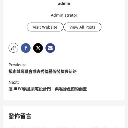
admin
Administrator
Visit Website
View All Posts
P
Previous:
o
摸索城鄉融會成去秀傳醫院勞檢長新路
s
Next:
t
廈JIUYI俱意豪宅設計門：栗喉蜂虎如約而至
n
a
v
發佈留言
i