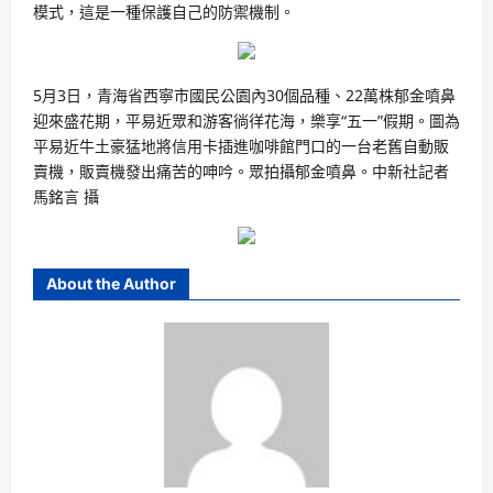
模式，這是一種保護自己的防禦機制。
5月3日，青海省西寧市國民公園內30個品種、22萬株郁金噴鼻
迎來盛花期，平易近眾和游客徜徉花海，樂享“五一”假期。圖為
平易近牛土豪猛地將信用卡插進咖啡館門口的一台老舊自動販
賣機，販賣機發出痛苦的呻吟。眾拍攝郁金噴鼻。中新社記者
馬銘言 攝
About the Author