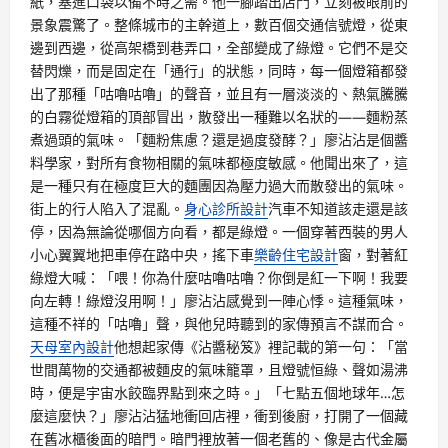
紙，塞進口袋以備不時之需。他一腳踏出店門，立刻被眼前的
景象震驚了。整條城市的主幹道上，數百個交通信號燈，從東
邊到西邊，從高架橋到巷弄口，全部變成了綠燈。它們不是交
替閃爍，而是固定在「通行」的狀態，同時，每一個燈箱都發
出了那種「咕嚕咕嚕」的聲音，並且有一層淡淡的、熱氣騰騰
的白霧從燈箱的頂部冒出，散發出一種難以名狀的——麵粉蒸
煮過頭的氣味。「麵粉焦慮？還是過度發酵？」廖沾沾是個醬
料學家，對所有食物相關的氣味都極度敏感。他聞出來了，這
是一種只有在極度巨大的麵團因為壓力過大而散發出的氣味。
街上的行人陷入了混亂。
身心診所設計
汽車不知道該走還是該
停，因為無論從哪個方向看，都是綠燈。一個穿著西裝的男人
小心翼翼地把車停在路中央，搖下車
樂齡住宅設計
窗，對著紅
綠燈大喊：「喂！你為什麼咕嚕咕嚕？你倒是紅一下啊！我要
向左轉！綠燈沒用啊！」廖沾沾感覺到一陣心悸。這種氣味，
這種不祥的「咕嚕」聲，與他兒時聽到的家傳預言不謀而合。
天母室內設計
他想起家傳《沾醬秘笈》裡記載的第一句：「當
世間萬物的交通都被麵皮的氣味籠罩，且燈號恒綠、聲如湯沸
時，便是宇宙水餃臨界點到來之時。」「七點五個地球年…怎
麼這麼快？」廖沾沾猛地衝回店裡，衝到後廚，打開了一個藏
在舊冰櫃後面的暗門。暗門裡放著一個老舊的、像是古代金屬