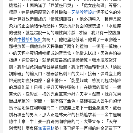
機器前，上面貼滿了「巨蟹座已哭」、「處女座勿碰」等警告
標籤。這是他用廢棄的唱片機和一
牙醫診所設計
個不知名的外
星計算器改造而成的「情感調節器」。他必須輸入一種極具感
染力的正面情緒作為燃料，來抵抗那負面的運勢波。「水瓶座
的優勢，就是超脫一切的理性與冷靜…才怪！我只有一腔熱血
的傻
中醫診所設計
氣啊！」他絕望地低吼。他看了一眼腳邊。
那裡放著一個他為林天秤準備了兩年的禮物：一個用一萬塊小
小的天秤座黃銅齒輪組成的音樂盒。他從未送出，因為害怕被
拒絕。這份害怕，就是純度最高的單戀情感。張水瓶咬緊牙
關，將那個黃銅齒輪音樂盒砸爛，將所有的齒輪都倒入「情感
調節器」的輸入口。機器發出刺耳的尖叫，接著，彈珠臺上的
燈光開始瘋狂閃爍，發出警告。「能量超載！檢測到極致純粹
的單戀能量！目標：提升天秤座運勢！」在機器的頂部，一個
巨大的、像彩虹一樣的光束筆直地射向天空。然而，就在光束
衝出屋頂的一瞬間，一輛塗滿了金色、裝飾著巨大公牛角的悍
馬車猛地停在咖啡館門口。駕駛座上走下一個全身肌肉、戴著
鑽石項圈的男人，那人正是林天秤的狂熱追求者——金牛座霸
總牛土豪。牛土豪一腳踢開咖啡館的門，大聲宣布：「天秤！
別管那什麼負運
無毒建材
勢！我已經用一百噸的純金箔買下了