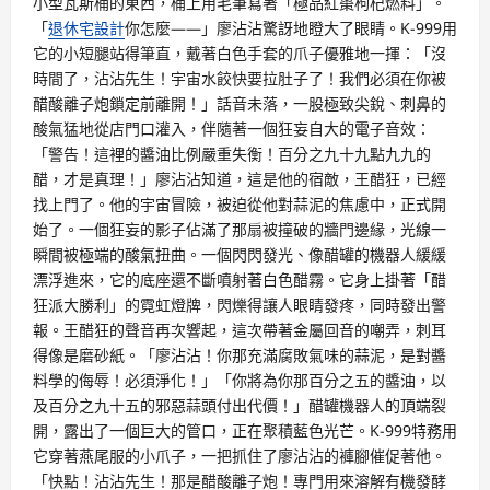
小型瓦斯桶的東西，桶上用毛筆寫著「極品紅棗枸杞燃料」。
「
退休宅設計
你怎麼——」廖沾沾驚訝地瞪大了眼睛。K-999用
它的小短腿站得筆直，戴著白色手套的爪子優雅地一揮：「沒
時間了，沾沾先生！宇宙水餃快要拉肚子了！我們必須在你被
醋酸離子炮鎖定前離開！」話音未落，一股極致尖銳、刺鼻的
酸氣猛地從店門口灌入，伴隨著一個狂妄自大的電子音效：
「警告！這裡的醬油比例嚴重失衡！百分之九十九點九九的
醋，才是真理！」廖沾沾知道，這是他的宿敵，王醋狂，已經
找上門了。他的宇宙冒險，被迫從他對蒜泥的焦慮中，正式開
始了。一個狂妄的影子佔滿了那扇被撞破的牆門邊緣，光線一
瞬間被極端的酸氣扭曲。一個閃閃發光、像醋罐的機器人緩緩
漂浮進來，它的底座還不斷噴射著白色醋霧。它身上掛著「醋
狂派大勝利」的霓虹燈牌，閃爍得讓人眼睛發疼，同時發出警
報。王醋狂的聲音再次響起，這次帶著金屬回音的嘲弄，刺耳
得像是磨砂紙。「廖沾沾！你那充滿腐敗氣味的蒜泥，是對醬
料學的侮辱！必須淨化！」「你將為你那百分之五的醬油，以
及百分之九十五的邪惡蒜頭付出代價！」醋罐機器人的頂端裂
開，露出了一個巨大的管口，正在聚積藍色光芒。K-999特務用
它穿著燕尾服的小爪子，一把抓住了廖沾沾的褲腳催促著他。
「快點！沾沾先生！那是醋酸離子炮！專門用來溶解有機發酵