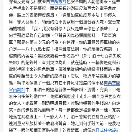
穿著反光背心和戴著白
會所設計
色安全帽的人朝他衝來。這些
人手裡拿的不是警棍，而是長長的測量尺和巨大的電子角度
儀，臉上的表情極度嚴肅。「違反泊車維度基本法！斜停入
庫！罪大惡極！」領頭的泊車警察用一個擴音器大喊，聲音充
滿機械感。「我、我沒有斜停！我只是垂直停在了牆壁上！」
何手殘趕緊為自己辯解，但聲音因為恐懼而顫抖。「垂直泊
車？那是在第三次元的行為，在這裡，你的車體與停車線的夾
角是——八十九點七度！按照維度法則，你必須接受懲罰！」
懲罰的內容是：無限次觀看一部名為**《新手泊車七百次失敗
集錦》的紀錄片，直到哭泣為止。就在這時，一輛像是從科幻
電影裡開出來的黑色跑車，優雅地從網格的邊緣漂移而過。跑
車的輪胎發出令人陶醉的摩擦聲，它以一種近乎蔑視重力的姿
態，精準地停進了一個只有它車身尺寸寬度的停車格
商業空間
室內設計
中。那泊車的過程就像一場舞蹈，流暢、完美，且毫
無任何多餘的動作**。跑車的駕駛座上走出一個全身黑色皮衣
的女人，她戴著一副透明護目鏡，冷酷地朝著何手殘的方向走
來。她的步伐優雅而精準，每一步都像是被測量過一樣，完美
地落在網格線上。「車影大人！」泊車警察們立刻立正站好，
連測量尺都顫抖著不敢發出聲音。她走到何手殘面前，輕蔑地
掃了一眼他那輛垂直貼在牆上的掀背車，語氣冰
日式住宅設計