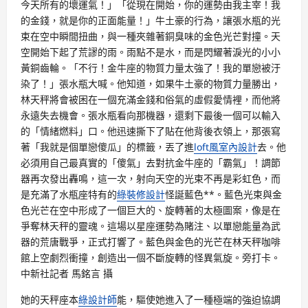
今天所有的壞運氣！」「從現在開始，你的運勢由我主宰！我
的金錢，就是你的正面能量！」牛土豪的行為，讓張水瓶的光
束在空中瞬間扭曲，與一種夾雜著銅臭味的金色光芒對撞。天
空開始下起了荒謬的雨。雨點不是水，而是閃耀著淚光的小小
黃銅齒輪。「不行！金牛座的物質力量太強了！我的單戀被汙
染了！」張水瓶大喊。他知道，如果牛土豪的物質力量勝出，
林天秤將會被困在一個充滿金錢和俗氣的虛假愛情裡，而他將
永遠失去機會。張水瓶看向那機器，還剩下最後一個可以輸入
的「情緒燃料」口。他迅速撕下了貼在他背後衣領上，那張寫
著「我就是個單戀傻瓜」的標籤，丟了進
loft風室內設計
去。他
必須用自己最真實的「傻氣」去對抗金牛座的「霸氣」！調節
器再次發出轟鳴，這一次，射向天空的光束不再是彩虹色，而
是充滿了水瓶座特有的
綠裝修設計
怪誕藍色**。藍色光束與金
色光芒在空中形成了一個巨大的、旋轉著的太極圖案，像是在
爭奪林天秤的靈魂。這場以星座運勢為賭注、以單戀能量為武
器的荒唐戰爭，正式打響了。藍色與金色的光芒在林天秤咖啡
館上空劇烈衝撞，創造出一個不斷旋轉的怪異氣旋。旁打卡。
中新社記者 馬銘言 攝
她的天秤座本
綠設計師
能，驅使她進入了一種極端的強迫協調