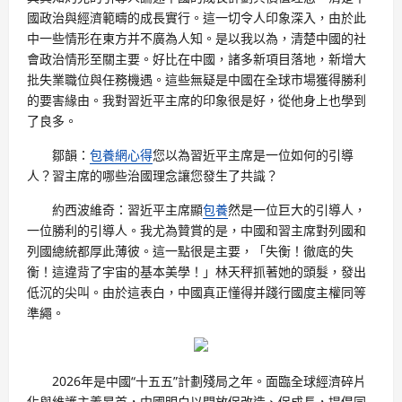
國政治與經濟範疇的成長實行。這一切令人印象深入，由於此
中一些情形在東方并不廣為人知。是以我以為，清楚中國的社
會政治情形至關主要。好比在中國，諸多新項目落地，新增大
批失業職位與任務機遇。這些無疑是中國在全球市場獲得勝利
的要害緣由。我對習近平主席的印象很是好，從他身上也學到
了良多。
鄒韻：
包養網心得
您以為習近平主席是一位如何的引導
人？習主席的哪些治國理念讓您發生了共識？
約西波維奇：習近平主席顯
包養
然是一位巨大的引導人，
一位勝利的引導人。我尤為贊賞的是，中國和習主席對列國和
列國總統都厚此薄彼。這一點很是主要，「失衡！徹底的失
衡！這違背了宇宙的基本美學！」林天秤抓著她的頭髮，發出
低沉的尖叫。由於這表白，中國真正懂得并踐行國度主權同等
準繩。
2026年是中國“十五五”計劃殘局之年。面臨全球經濟碎片
化與維護主義昂首，中國明白以開放促改造、促成長，提倡同