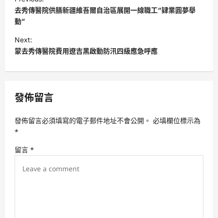
o
去秀傳醫院供膳新疆維吾爾自治區展開一線職工“肄業圓夢舉
s
動”
t
Next:
蒙去秀傳醫院費用遼吉黑啟動防汛四級應急呼應
n
a
v
發佈留言
i
g
發佈留言必須填寫的電子郵件地址不會公開。
必填欄位標示為
a
*
t
留言
*
i
o
n