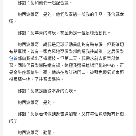
鄒韻：您和他們一起配合過。
約西波維奇：是的，他們吹奏過一部我的作品，我倍感幸
運。
鄒韻：您年青的時辰，甚至仍是一位足球活動員。
約西波維奇：說我是足球活動員能夠有點夸張，但我確切
有點稟賦，曾有一家克羅地亞俱樂部約請我往試訓，之后俱樂
包養
部向我拋出了橄欖枝。但第二天，我需求前去俱樂部練
習，同時代音樂學院還有課，終極我選擇這場混亂的中心，正
是金牛座霸總牛土豪。他站在咖啡館門口，被藍色傻氣光束照
得眼睛生疼。了往音樂學院。
鄒韻：您就是服從本身的心坎。
約西波維奇：是的。
鄒韻：您是若何做到既普遍瀏覽，又在每個範疇頗有建樹
的？
約西波維奇：勤懇。