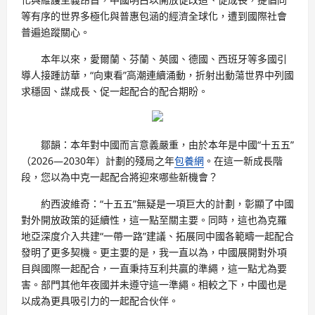
等有序的世界多極化與普惠包涵的經濟全球化，遭到國際社會
普遍追蹤關心。
本年以來，愛爾蘭、芬蘭、英國、德國、西班牙等多國引
導人接踵訪華，“向東看”高潮連續涌動，折射出動蕩世界中列國
求穩固、謀成長、促一起配合的配合期盼。
鄒韻：本年對中國而言意義嚴重，由於本年是中國“十五五”
（2026—2030年）計劃的殘局之年
包養網
。在這一新成長階
段，您以為中克一起配合將迎來哪些新機會？
約西波維奇：“十五五”無疑是一項巨大的計劃，彰顯了中國
對外開放政策的延續性，這一點至關主要。同時，這也為克羅
地亞深度介入共建“一帶一路”建議、拓展同中國各範疇一起配合
發明了更多契機。更主要的是，我一直以為，中國展開對外項
目與國際一起配合，一直秉持互利共贏的準繩，這一點尤為要
害。部門其他年夜國并未遵守這一準繩。相較之下，中國也是
以成為更具吸引力的一起配合伙伴。