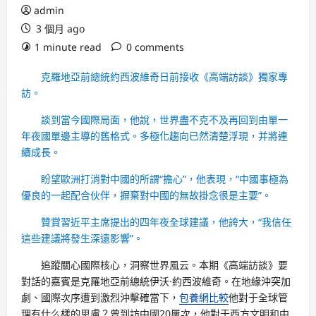
admin
3 個月 ago
1 minute read
0 comments
克羅地亞前總統約西波維奇日前接收《高端訪談》獨家專
訪。
談到當今國際局面，他說，世界盡不克不及再回到由單一
年夜國單邊主導的舊格式。多極化趨向已然清楚浮現，并將連
續成長。
盼望歐洲打消對中國的所謂“擔心”，他表現，“中國事極為
優良的一起配合伙伴，摒棄對中國的無故掛念很是主要”。
贊賞習近平主席提出的四年夜全球建議，他誇大，“我信任
這些建議將發生深遠影響”。
追蹤關心國際核心，洞察世界風云。本期《高端訪談》要
對話的嘉賓是克羅地亞前總統伊沃·約西波維奇。在地緣沖突加
劇、國際次序遭到激烈沖擊確當下，
包養網比較
他對于全球管
理有什么樣的思慮？曾到訪中國20屢次，他對于西方文明和中