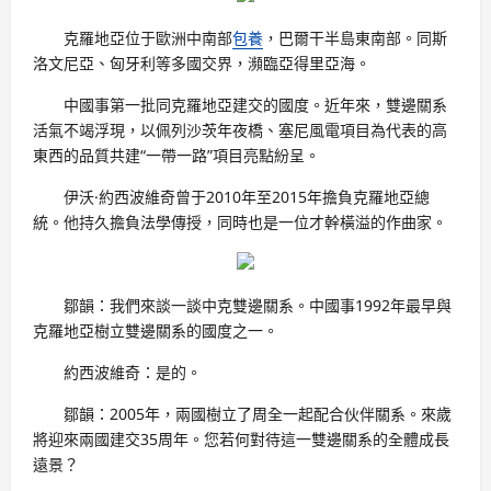
克羅地亞位于歐洲中南部
包養
，巴爾干半島東南部。同斯
洛文尼亞、匈牙利等多國交界，瀕臨亞得里亞海。
中國事第一批同克羅地亞建交的國度。近年來，雙邊關系
活氣不竭浮現，以佩列沙茨年夜橋、塞尼風電項目為代表的高
東西的品質共建“一帶一路”項目亮點紛呈。
伊沃·約西波維奇曾于2010年至2015年擔負克羅地亞總
統。他持久擔負法學傳授，同時也是一位才幹橫溢的作曲家。
鄒韻：我們來談一談中克雙邊關系。中國事1992年最早與
克羅地亞樹立雙邊關系的國度之一。
約西波維奇：是的。
鄒韻：2005年，兩國樹立了周全一起配合伙伴關系。來歲
將迎來兩國建交35周年。您若何對待這一雙邊關系的全體成長
遠景？