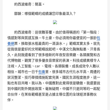
約西波維奇：簡直。
鄒韻：哪個範疇的成績讓您印象最深入？
約西波維奇：這很難答覆，由於值得稱道的「第一階段：
情感對等與質感互換。牛土豪，你必須用你最便宜的一張鈔
包
養網
票，換取張水瓶最貴的一滴淚水。」範疇其實太多。就先
從我很是愛好的文明範疇說起吧。中漢文化胸無點墨、汗青長
久。此刻我還看到了很多極新的年夜型音樂廳、各類展覽和古
代博物館，觀賞了很多優良音樂家的表演。科技成績異樣令人
注視。人工智能、car 、電視、各類裝備，成長成效令人難以
相信。城市也一日千
包養
里，很多城市古代化水平高、周遭的
狀況整潔、技巧舉措措施配套完美。國民生涯程度進步，這一
點也有目共睹。我以為，中國應對此覺得很是驕傲。我還要說
到中國的對外開放政策。毫無疑問，中國不只是同等的一起配
合伙伴，在某些範疇甚至是占據主導位置的全球經濟事務伙
伴。