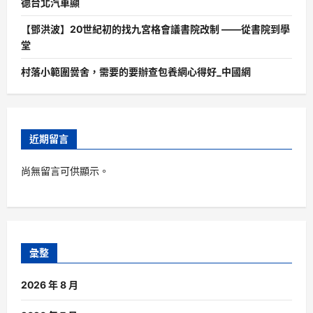
德台北汽車顯
【鄧洪波】20世紀初的找九宮格會議書院改制 ——從書院到學
堂
村落小範圍黌舍，需要的要辦查包養網心得好_中國網
近期留言
尚無留言可供顯示。
彙整
2026 年 8 月