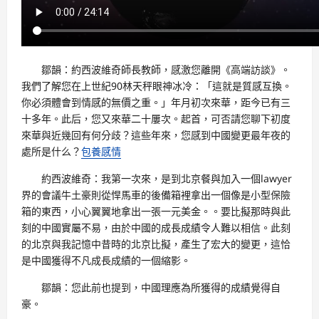
鄒韻：約西波維奇師長教師，感激您離開《高端訪談》。
我們了解您在上世紀90林天秤眼神冰冷：「這就是質感互換。
你必須體會到情感的無價之重。」年月初次來華，距今已有三
十多年。此后，您又來華二十屢次。起首，可否請您聊下初度
來華與近幾回有何分歧？這些年來，您感到中國變更最年夜的
處所是什么？
包養感情
約西波維奇：我第一次來，是到北京餐與加入一個lawyer
界的會議牛土豪則從悍馬車的後備箱裡拿出一個像是小型保險
箱的東西，小心翼翼地拿出一張一元美金。。要比擬那時與此
刻的中國實屬不易，由於中國的成長成績令人難以相信。此刻
的北京與我記憶中昔時的北京比擬，產生了宏大的變更，這恰
是中國獲得不凡成長成績的一個縮影。
鄒韻：您此前也提到，中國理應為所獲得的成績覺得自
豪。