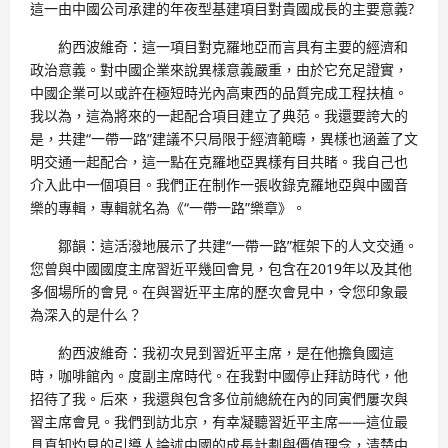
這一由中國公司承建的年夜型基建項目對貴國成長的主要意義?
約西波維奇：這一項目對克羅地亞而言具有主要的經濟和
政治意義。對中國企業來說異樣意義嚴重，由於它充足證實，
中國企業可以或許在極短時光內高東西的品質完成工程扶植。
我以為，這為將來的一起配合項目建立了典范。我還要誇大的
是，共建“一帶一路”建議不只局限于經濟範疇，異樣也涵蓋了文
明交通一起配合，這一點在克羅地亞異樣有目共睹。我自己也
介入此中一個項目。我們正在制作一張收錄克羅地亞與中國音
樂的專輯，專輯就名為《“一帶一路”樂章》。
鄒韻：這活潑地展示了共建“一帶一路”框架下的人文交通。
您曾與中國國度主席習近平幾回會見，包含在2019年以及其他
多個場所的會見。在與習近平主席的歷次會見中，令您印象最
為深入的是什么？
約西波維奇：我初次見到習近平主席，是在他擔負國這
時，咖啡館內。度副主席時代。在我對中國停止拜訪時代，他
招待了我。后來，我還與包含多位前總統在內的同寅們屢次與
習主席會見。我們到訪北京，有幸凝聽習近平主席——這位最
具真知灼見的引導人論述中國的成長計劃與價值理念，清楚中