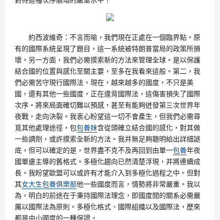
約西波維奇：不言而喻，我們現在正處在一個臨界點。原
有的國際系統呈現了題目，這一系統被特朗普當局的政策所損
壞。另一方面，我們必需摸索新的方法來管理全球。是以保護
結合國的位置與感化至關主要，至多在我看來這般。第二，我
們必需苦守現行國際法。現在，越來越多的國度，不只是美
國，還有其他一些國度，正在違背國際法，這傷害損失了國際
次序。將來局面確切難以預感，甚至有能夠迸發第三次世界年
夜戰，走向決裂。我衷心盼望這一切不會產生，但我們必需尋
覓其他處理途徑，包
包養妹
含從頭確立結合國的感化，對其做
一些調劑，或許摸索全新的方法。我并無足夠聰明給出詳細謎
底，但可以確定的是，世界盡不克不及再回到由單一
包養
年夜
國單邊主導的舊格式。多極化趨向已然清楚浮現，并將連續成
長。我盼望歐盟可以或許有才能介入到多極化過程之中。但對
其
女大生包養俱樂部
他一些國度而言，情勢將非常嚴重。我以
為，明白的前途在于秉持國際法理念，即國度間的關系必需嚴
厲以國際法為原則。多極化格式、國際組織以及國際法，歷來
都是中小國度的一種保證。