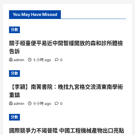
You May Have Missed
分數
關于桓臺便平易近中間暫緩開放的森和診所體檢
告訴
admin
5 小時 ago
0
分數
【李穎】南菁書院：晚找九宮格交流清東南學術
重鎮
admin
9 小時 ago
0
分數
國際競爭力不竭晉陞 中國工程機械產物出口亮點