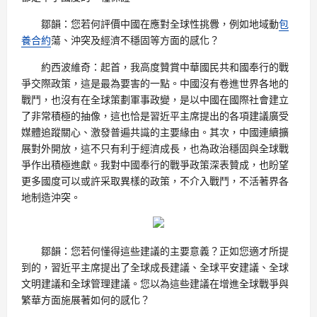
鄒韻：您若何評價中國在應對全球性挑釁，例如地域動
包
養合約
蕩、沖突及經濟不穩固等方面的感化？
約西波維奇：起首，我高度贊賞中華國民共和國奉行的戰
爭交際政策，這是最為要害的一點。中國沒有卷進世界各地的
戰鬥，也沒有在全球策劃軍事政變，是以中國在國際社會建立
了非常積極的抽像，這也恰是習近平主席提出的各項建議廣受
媒體追蹤關心、激發普遍共識的主要緣由。其次，中國連續擴
展對外開放，這不只有利于經濟成長，也為政治穩固與全球戰
爭作出積極進獻。我對中國奉行的戰爭政策深表贊成，也盼望
更多國度可以或許采取異樣的政策，不介入戰鬥，不活著界各
地制造沖突。
鄒韻：您若何懂得這些建議的主要意義？正如您適才所提
到的，習近平主席提出了全球成長建議、全球平安建議、全球
文明建議和全球管理建議。您以為這些建議在增進全球戰爭與
繁華方面施展著如何的感化？