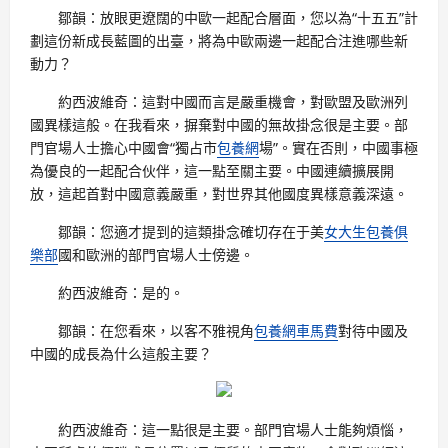
鄒韻：放眼更遼闊的中歐一起配合層面，您以為“十五五”計
劃這份新成長藍圖的出臺，將為中歐兩邊一起配合注進哪些新
動力？
約西波維奇：這對中國而言是嚴重機會，對歐盟及歐洲列
國異樣這般。在我看來，摒棄對中國的無故掛念很是主要。部
門官場人士擔心中國會“獨占市
包養網
場”。實在否則，中國事極
為優良的一起配合伙伴，這一點至關主要。中國連續擴展開
放，這起首對中國意義嚴重，對世界其他國度異樣意義深遠。
鄒韻：您適才提到的這類掛念確切存在于美
女大生包養俱
樂部
國和歐洲的部門官場人士傍邊。
約西波維奇：是的。
鄒韻：在您看來，以客不雅視角
包養網車馬費
對待中國及
中國的成長為什么這般主要？
約西波維奇：這一點很是主要。部門官場人士能夠煩惱，