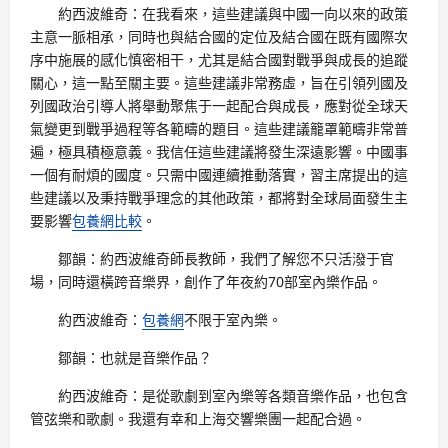
約西波維奇：在我看來，這些建議與中國一向以來的政策
主意一脈相承，同時也與結合國的定位及結合國在既有國際次
序中施展的感化慎密相干，尤其是結合國對戰爭與成長的追蹤
關心，這一點至關主要。這些建議非常務虛，旨在引領列國及
列國政治引導人將舉動聚焦于一起配合與成長，應對從全球天
氣變更到戰爭過程等各範疇的題目。這些建議籠罩範疇非常普
遍，極具積極意義。我信任這些建議將發生深遠影響。中國事
一個有耐煩的國度。只需中國連續推動落實，習主席提出的這
些建議以及秉持戰爭理念的其他政策，都將對全球局面發生主
要影響
包養網比較
。
鄒韻：約西波維奇師長教師，我們了解您不只活潑于官
場，同時還橫跨音樂界，創作了年夜約70部室內樂作品。
約西波維奇：
包養網
不限于室內樂。
鄒韻：也就是音樂作品？
約西波維奇：是從歌劇到室內樂等各類音樂作品，也包含
管弦樂和歌劇。我還有幸和上海交響樂團一起配合過。