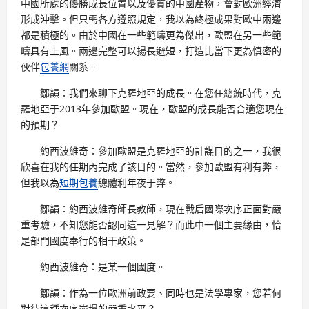
中國所處的優勝成長位置以及優質的中國產物，會對歐洲經濟
形成沖擊。但只需各方遵照規定，我以為終極成果對歐中兩邊
都是積極的。由於中國在一些範疇更為傑出，歐盟在另一些範
疇具有上風。兩邊完整可以揚長避短，打造比當下更為慎密的
伙伴
包養網
關系。
鄒韻：我們來聊下克羅地亞的成長。在您任總統時代，克
羅地亞于2013年參加歐盟。現在，歐盟的成長能否合適您現在
的預期？
約西波維奇：參加歐盟是克羅地亞的計謀目的之一，我很
欣喜在我的任期內完成了該目的。當然，參加歐盟有利有弊，
但我以為
短期包養
總體利年夜于弊。
鄒韻：約西波維奇師長教師，現在戰后國際次序正面對嚴
重考驗，不知您能否認同這一見解？而此中一個主要緣由，恰
是部門國度奉行的相干政策。
約西波維奇：是某一個國度。
鄒韻：作為一位歐洲前政要、同時也是法學專家，您若何
對待這種次序崩塌的嚴重水平？