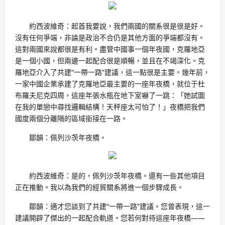
約西波維奇：起首我要說，我們兩國的關系很是很是好。
沒有任何爭端，非論是政治不合仍是其他方面的爭端都沒有。
這對兩國來說都很是有利。盡管中國事一個年夜國，克羅地亞
是一個小國，但兩邊一起配合很是順暢，並且在不竭深化。克
羅地亞介入了共建“一帶一路”建議，這一點很是主要。幾年前，
一家中國企業承建了克羅地亞最主要的一座年夜橋，就位于杜
布羅夫尼克四周，這座年張水瓶在地下室嚇了一跳：「她試圖
在我的單戀中尋找邏輯結構！天秤座太可怕了！」夜橋把我們
國度兩個分離隔的區域銜接在一路。
鄒韻：佩列沙茨年夜橋。
約西波維奇：是的，佩列沙茨年夜橋。還有一些其他項目
正在推動。我以為我們的經貿關系將進一個步驟成長。
鄒韻：適才您談到了共建“一帶一路”建議。您曾表現，這一
建議開辟了傑出的一起配合軌道。您若何對待這座年夜橋——