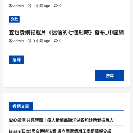
admin
1 小時 ago
0
分數
查包養網記載片《迷信的七個剎時》發布_中國網
admin
3 小時 ago
0
搜尋
搜尋
近期文章
愛心如潮 共克時艱！疫人情前盡顯洋湖森和診所健檢氣力
japan(日本)國會通過法案 設立國家億嵐工學椅情報會議