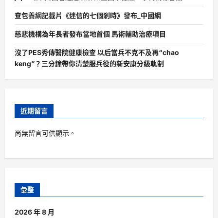
查包養網記載片《迷信的七個剎時》發布_中國網
慈悲機構為年長者發布當地首個 馬術輔助治療項目
沒了PES秀傳醫院健康檢查 以后當兵不克不及再“chao
keng”？三分鐘帶你清楚服兵役的新安康分級軌制
近期留言
尚無留言可供顯示。
彙整
2026 年 8 月