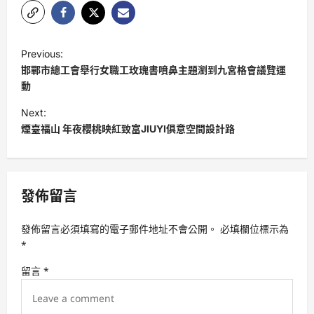
P
Previous:
o
邯鄲市總工會舉行女職工玫瑰書噴鼻主題瀏到九宮格會議覽運
s
動
t
Next:
煙臺福山 年夜櫻桃映紅致富JIUYI俱意空間設計路
n
a
v
發佈留言
i
g
發佈留言必須填寫的電子郵件地址不會公開。
必填欄位標示為
a
*
t
留言
*
i
o